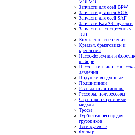
VOLVO
Запчасти для осей BPW
Запчасти для осей ROR
Запчасти для осей SAF
Запчасти КамАЗ грузовые
Запчасти на спецтехнику
JCB
Комплекты сцепления
Крылья, брызговики и
крепления
Насос-форсунки и форсун
в сборе
Насосы топливные высоко
давления
Подушки воздушные
Подшипники
Распылители топлива
Рессоры, полурессоры
Ступицы и ступичные
модули
Тросы
Турбокомпрессор для
грузовиков
Тяги рулевые
Фильтры