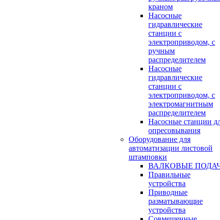
краном
Насосные
гидравлические
станции с
электроприводом, с
ручным
распределителем
Насосные
гидравлические
станции с
электроприводом, с
электромагнитным
распределителем
Насосные станции д
опресовывания
Оборудование для
автоматизации листовой
штамповки
ВАЛКОВЫЕ ПОДА
Правильные
устройства
Приводные
разматывающие
устройства
Совмещенные