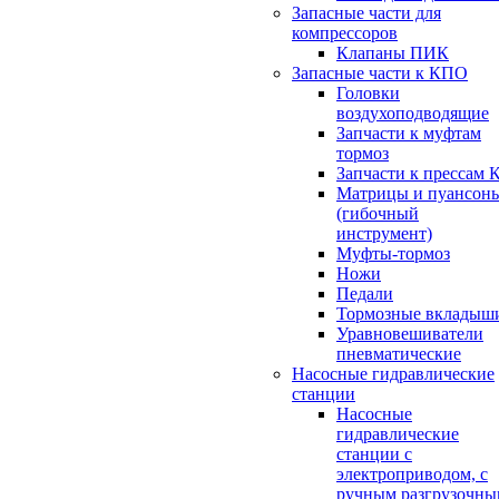
Запасные части для
компрессоров
Клапаны ПИК
Запасные части к КПО
Головки
воздухоподводящие
Запчасти к муфтам
тормоз
Запчасти к прессам 
Матрицы и пуансон
(гибочный
инструмент)
Муфты-тормоз
Ножи
Педали
Тормозные вкладыш
Уравновешиватели
пневматические
Насосные гидравлические
станции
Насосные
гидравлические
станции с
электроприводом, с
ручным разгрузочны