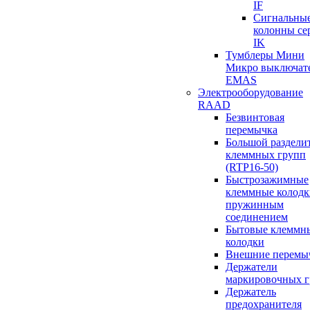
IF
Сигнальны
колонны се
IK
Тумблеры Мини
Микро выключат
EMAS
Электрооборудование
RAAD
Безвинтовая
перемычка
Большой раздели
клеммных групп
(RTP16-50)
Быстрозажимные
клеммные колодк
пружинным
соединением
Бытовые клеммн
колодки
Внешние перемы
Держатели
маркировочных 
Держатель
предохранителя