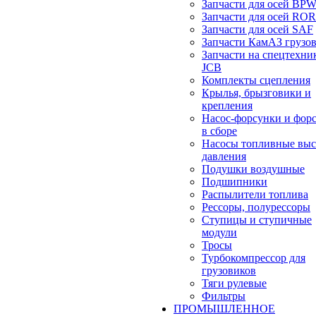
Запчасти для осей BP
Запчасти для осей ROR
Запчасти для осей SAF
Запчасти КамАЗ грузо
Запчасти на спецтехни
JCB
Комплекты сцепления
Крылья, брызговики и
крепления
Насос-форсунки и фор
в сборе
Насосы топливные выс
давления
Подушки воздушные
Подшипники
Распылители топлива
Рессоры, полурессоры
Ступицы и ступичные
модули
Тросы
Турбокомпрессор для
грузовиков
Тяги рулевые
Фильтры
ПРОМЫШЛЕННОЕ