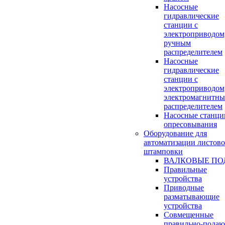
Насосные
гидравлические
станции с
электроприводом,
ручным
распределителем
Насосные
гидравлические
станции с
электроприводом,
электромагнитн
распределителем
Насосные станци
опресовывания
Оборудование для
автоматизации листов
штамповки
ВАЛКОВЫЕ ПО
Правильные
устройства
Приводные
разматывающие
устройства
Совмещенные
правильно-пода