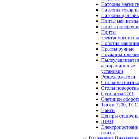
Патроны магнит
Патроны токарн
Патроны цангов
Плиты магнитны
Плиты поверочн
Плиты
электромагнитны
Полотна машинн
Прессы ручные
Пружины тарель
Пылеулавливател
аспирационные
установки
Резцедержатели
Столы магнитны
Столы поворотн
Суппорты СУТ
Счетчики оборот
Тиски 7200, ТСС
Цанги
Центры станочн
ШВП
Электропостоян
плиты
Гидравлика Пневматик