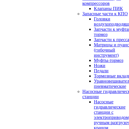
компрессоров
Клапаны ПИК
Запасные части к КПО
Головки
воздухоподводящ
Запчасти к муфт
тормоз
Запчасти к пресс
Матрицы и пуан
(гибочный
инструмент)
Муфты-тормоз
Ножи
Педали
Тормозные вкла
Уравновешивате
пневматические
Насосные гидравличес
станции
Насосные
гидравлические
станции с
электроприводом,
ручным разгрузо
краном