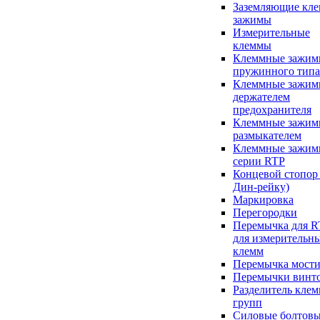
Заземляющие кл
зажимы
Измерительные
клеммы
Клеммные зажи
пружинного типа
Клеммные зажим
держателем
предохранителя
Клеммные зажим
размыкателем
Клеммные зажи
серии RTP
Концевой стопор 
Дин-рейку)
Маркировка
Перегородки
Перемычка для R
для измерительн
клемм
Перемычка мост
Перемычки винт
Разделитель кле
групп
Силовые болтов