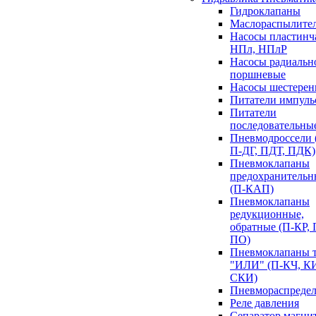
Гидроклапаны
Маслораспылите
Насосы пластинч
НПл, НПлР
Насосы радиальн
поршневые
Насосы шестере
Питатели импуль
Питатели
последовательны
Пневмодроссели 
П-ДГ, ПДТ, ПДК)
Пневмоклапаны
предохранительн
(П-КАП)
Пневмоклапаны
редукционные,
обратные (П-КР,
ПО)
Пневмоклапаны 
"ИЛИ" (П-КЧ, К
СКИ)
Пневмораспредел
Реле давления
Сепаратор магни