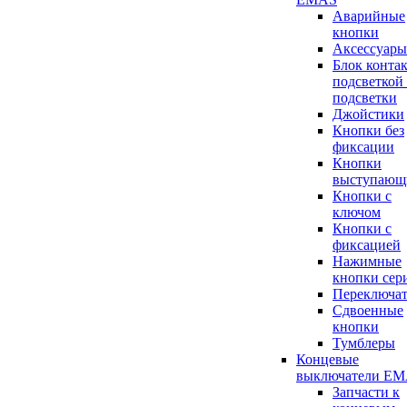
Аварийные
кнопки
Аксессуары
Блок конта
подсветкой 
подсветки
Джойстики
Кнопки без
фиксации
Кнопки
выступающ
Кнопки с
ключом
Кнопки с
фиксацией
Нажимные
кнопки сер
Переключа
Сдвоенные
кнопки
Тумблеры
Концевые
выключатели E
Запчасти к