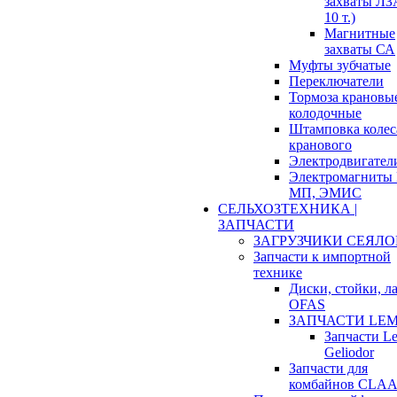
захваты ЛЗА
10 т.)
Магнитные
захваты СА
Муфты зубчатые
Переключатели
Тормоза крановы
колодочные
Штамповка колес
кранового
Электродвигател
Электромагниты
МП, ЭМИС
СЕЛЬХОЗТЕХНИКА |
ЗАПЧАСТИ
ЗАГРУЗЧИКИ СЕЯЛО
Запчасти к импортной
технике
Диски, стойки, л
OFAS
ЗАПЧАСТИ LE
Запчасти L
Geliodor
Запчасти для
комбайнов CLA