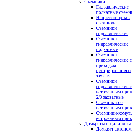
Съемники
Гидравлические
подкатные съемн
Напрессовщики-
съемники
Съемники
гидравлические
Съемники
гидравлические
подкатные
Съемники
гидравлические с
приводом
центрирования и
захвата
Съемники
гидравлические с
встроенным при
2/3 захватные
Съемники со
встроенным при
Съемники-хомуты
встроенным при
Домкраты и цилиндры
Домкрат автоно