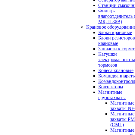
Станции смазочн
Фильтр-
влагоотделитель 
МК, П-ФВ)
Крановое оборудовани
Блоки крановые
Блоки резисторов
крановые
Запчасти к тормо
Катушки
электромагнитны
тормозов
Колеса крановые
Командоаппарат
Командоконтрол
Контакторы
Магнитные
грузозахваты
Магнитные
захваты N
Магнитные
захваты P
(CML)
Магнитные