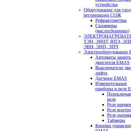
устройства
Оборудование для уход
регенерации СОЖ
Рефрактометры
Скиммеры
(маслосборники)
ЭЛЕКТРОНАГРЕВАТ
ТЭН, ЭВНТ, ВПЭ, ЭП
ЭВН, ЭНП, ЭПЧ
Электрооборудование
Автоматы защит
двигателя EMAS
Выключатели две
лифта
Датчики EMAS
Измерительные
приборы и реле
Переключа
реле
Реле време
Реле контр
Реле напря
Таймеры
Кнопки управлен
EMAS