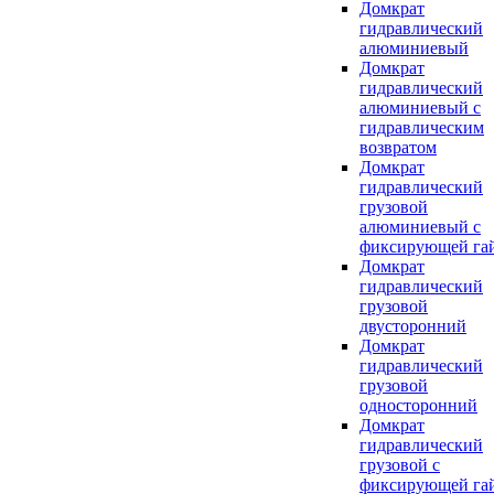
Домкрат
гидравлический
алюминиевый
Домкрат
гидравлический
алюминиевый с
гидравлическим
возвратом
Домкрат
гидравлический
грузовой
алюминиевый с
фиксирующей га
Домкрат
гидравлический
грузовой
двусторонний
Домкрат
гидравлический
грузовой
односторонний
Домкрат
гидравлический
грузовой с
фиксирующей га