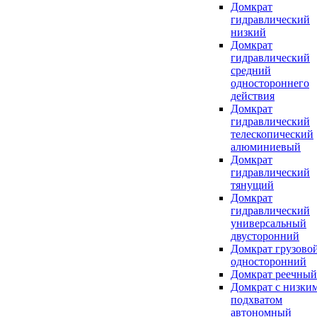
Домкрат
гидравлический
низкий
Домкрат
гидравлический
средний
одностороннего
действия
Домкрат
гидравлический
телескопический
алюминиевый
Домкрат
гидравлический
тянущий
Домкрат
гидравлический
универсальный
двусторонний
Домкрат грузово
односторонний
Домкрат реечный
Домкрат с низки
подхватом
автономный