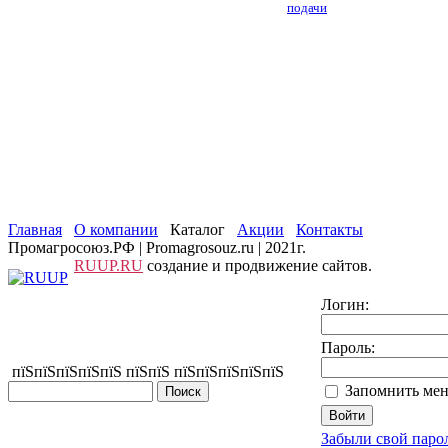
подачи
Главная
О компании
Каталог
Акции
Контакты
Промагросоюз.РФ | Promagrosouz.ru | 2021г.
RUUP.RU
создание и продвижение сайтов.
Логин:
Пароль:
пїЅпїЅпїЅпїЅпїЅ пїЅпїЅ пїЅпїЅпїЅпїЅпїЅ
Запомнить мен
Забыли свой паро