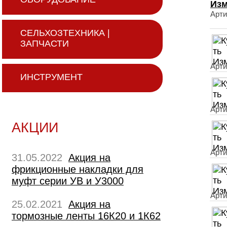
Изм
Арти
СЕЛЬХОЗТЕХНИКА |
ЗАПЧАСТИ
Арти
ИНСТРУМЕНТ
Арти
АКЦИИ
Арти
31.05.2022
Акция на
фрикционные накладки для
муфт серии УВ и У3000
Арти
25.02.2021
Акция на
тормозные ленты 16К20 и 1К62