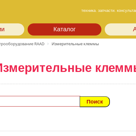
техника. запчасти. консульта
ии
Каталог
трооборудование RAAD
Измерительные клеммы
Измерительные клемм