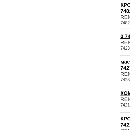
КР
748
RE
7482
0 7
RE
7423
мас
742
RE
7423
КОМ
RE
7421
КР
742