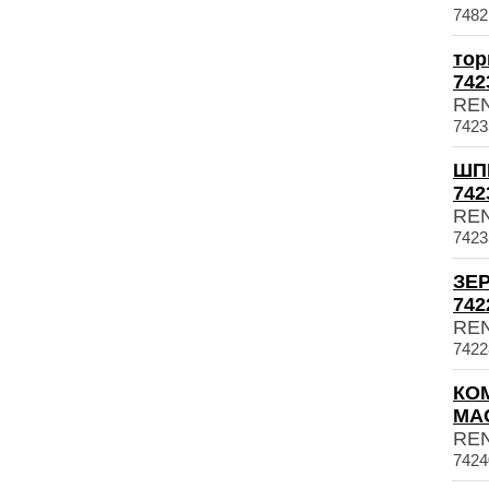
7482
тор
742
RE
7423
ШП
742
RE
7423
ЗЕ
742
RE
7422
КО
МАС
RE
742