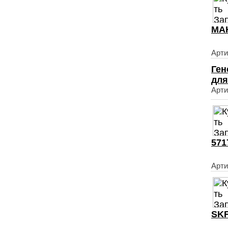
МАН
Арти
Ген
для
Арти
571
Арти
SKF