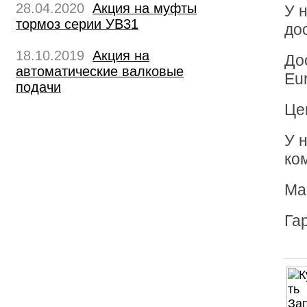
28.04.2020
Акция на муфты
У 
тормоз серии УВ31
до
18.10.2019
Акция на
До
автоматические валковые
Eur
подачи
Це
У 
ко
Ма
Га