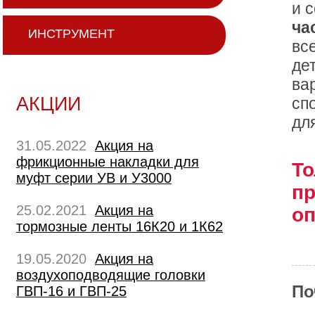
и 
ча
ИНСТРУМЕНТ
вс
де
ва
АКЦИИ
сп
дл
31.05.2022
Акция на
фрикционные накладки для
То
муфт серии УВ и У3000
п
25.02.2021
Акция на
оп
тормозные ленты 16К20 и 1К62
19.05.2020
Акция на
воздухоподводящие головки
По
ГВП-16 и ГВП-25