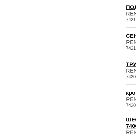
ПОД
RE
7421
СЕН
RE
7421
ТРУ
RE
7420
кро
RE
7420
ШЕ
740
RE