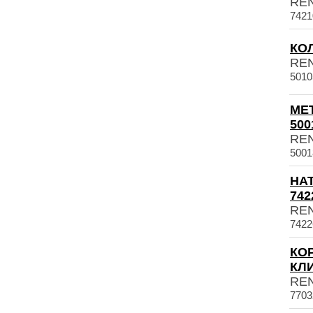
RE
7421
КОЛ
RE
5010
МЕ
500
RE
5001
НА
742
RE
7422
КО
КЛИ
RE
7703