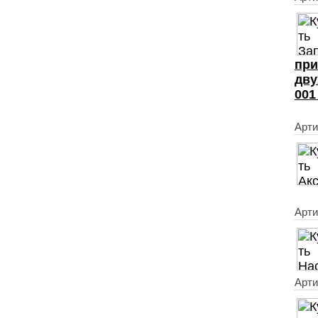
при
дву
001
Арти
Арти
Арти