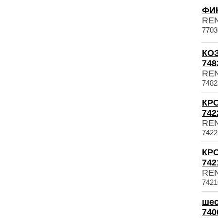
ФИК
RE
7703
КО
748
RE
7482
КР
742
RE
7422
КР
742
RE
7421
шес
740