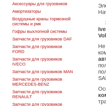
Аксессуары для грузовиков
Эл
Амортизаторы
На
Воздушные краны тормозной
системы и рмк
Iv
Гофры выхлопной системы
Vo
Запчасти для грузовиков DAF
Не
Запчасти для грузовиков
FORD
ко
ав
Запчасти для грузовиков
IVECO
по
по
Запчасти для грузовиков MAN
SA
Запчасти для грузовиков
MERCEDES-BENZ
Ос
Запчасти для грузовиков
ко
RENAULT
тр
Запчасти для грузовиков