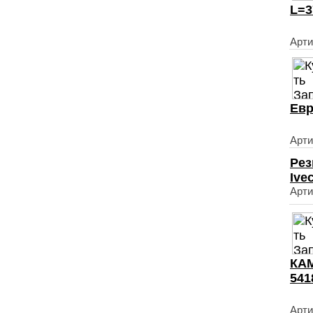
L=3
Арти
Евр
Арти
Рез
Ive
Арти
КАМ
541
Арти