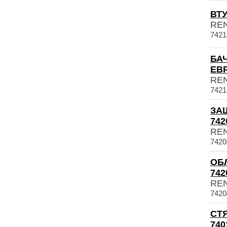
ВТУ
RE
7421
БА
ЕВР
RE
7421
ЗА
742
RE
7420
ОБ
742
RE
7420
СТ
740