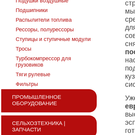
Подушки воздушные
стр
Подшипники
мы
ср
Распылители топлива
дл
Рессоры, полурессоры
со
Ступицы и ступичные модули
сн
Тросы
по
Турбокомпрессор для
на
грузовиков
по
Тяги рулевые
ку
си
Фильтры
Уж
ПРОМЫШЛЕННОЕ
ОБОРУДОВАНИЕ
ев
вы
эс
СЕЛЬХОЗТЕХНИКА |
го
ЗАПЧАСТИ