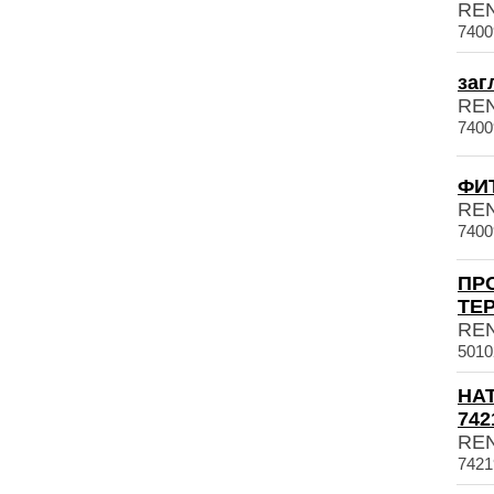
RE
7400
заг
RE
7400
ФИТ
RE
7400
ПР
ТЕР
RE
5010
НА
742
RE
7421