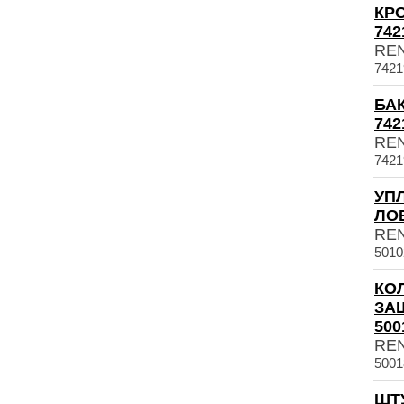
КР
742
RE
7421
БА
742
RE
7421
УП
ЛОБ
RE
5010
КО
ЗА
500
RE
5001
ШТ