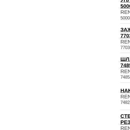
УП
500
RE
5000
ЗА
770
RE
7703
ШЛ
748
RE
7485
НАК
RE
7482
СТ
РЕЗ
RE