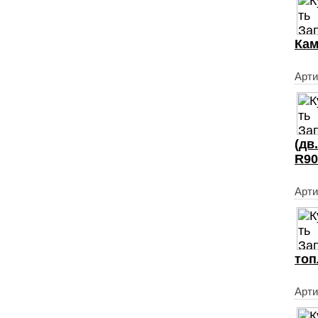
Кам
Арти
(дв
R90
Арт
топ
Арти