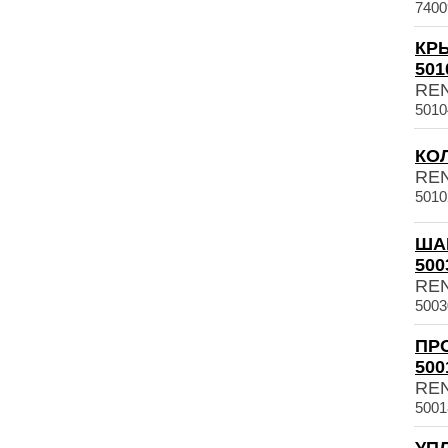
7400
КР
501
RE
5010
КОЛ
RE
5010
ША
500
RE
5003
ПР
500
RE
5001