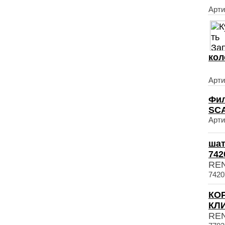
Арти
кол
Арти
Фил
SC
Арти
шат
742
RE
7420
КО
КЛИ
RE