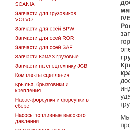
до
SCANIA
ма
Запчасти для грузовиков
IV
VOLVO
Ро
Запчасти для осей BPW
за
Запчасти для осей ROR
го
Запчасти для осей SAF
оп
гр
Запчасти КамАЗ грузовые
Кр
Запчасти на спецтехнику JCB
кр
Комплекты сцепления
до
Крылья, брызговики и
ин
крепления
уд
Насос-форсунки и форсунки в
гру
сборе
Насосы топливные высокого
Мы
давления
пр