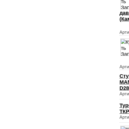
дав
(Ка
Арти
Арти
Сту
MAN
D28
Арти
Тур
ТКР
Арти