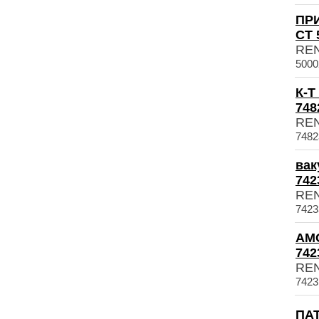
ПР
СТ 
RE
5000
К-
748
RE
7482
вак
742
RE
7423
АМ
742
RE
7423
ПАТ