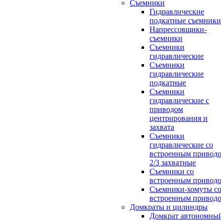
Съемники
Гидравлические
подкатные съемники
Напрессовщики-
съемники
Съемники
гидравлические
Съемники
гидравлические
подкатные
Съемники
гидравлические с
приводом
центрирования и
захвата
Съемники
гидравлические со
встроенным привод
2/3 захватные
Съемники со
встроенным привод
Съемники-хомуты с
встроенным привод
Домкраты и цилиндры
Домкрат автономны