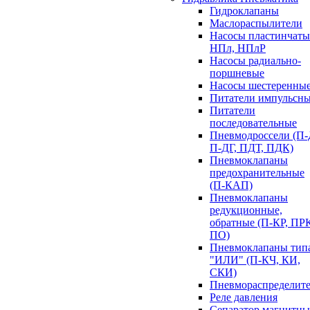
Гидроклапаны
Маслораспылители
Насосы пластинчаты
НПл, НПлР
Насосы радиально-
поршневые
Насосы шестеренны
Питатели импульсн
Питатели
последовательные
Пневмодроссели (П-
П-ДГ, ПДТ, ПДК)
Пневмоклапаны
предохранительные
(П-КАП)
Пневмоклапаны
редукционные,
обратные (П-КР, ПР
ПО)
Пневмоклапаны тип
"ИЛИ" (П-КЧ, КИ,
СКИ)
Пневмораспределите
Реле давления
Сепаратор магнитн