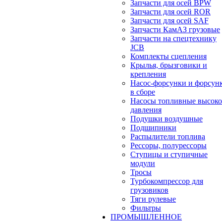
Запчасти для осей BPW
Запчасти для осей ROR
Запчасти для осей SAF
Запчасти КамАЗ грузовые
Запчасти на спецтехнику
JCB
Комплекты сцепления
Крылья, брызговики и
крепления
Насос-форсунки и форсун
в сборе
Насосы топливные высоко
давления
Подушки воздушные
Подшипники
Распылители топлива
Рессоры, полурессоры
Ступицы и ступичные
модули
Тросы
Турбокомпрессор для
грузовиков
Тяги рулевые
Фильтры
ПРОМЫШЛЕННОЕ