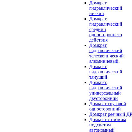
Домкрат
гидравлический
низкий
Домкрат
гидравлический
средний
одностороннего
действия
Домкрат
гидравлический
телескопический
алюминиевый
Домкрат
гидравлический
тянущий
Домкрат
гидравлический
универсальный
двусторонний
Домкрат грузовой
односторонний
Домкрат реечный Д
Домкрат с низким
подхватом
автономный