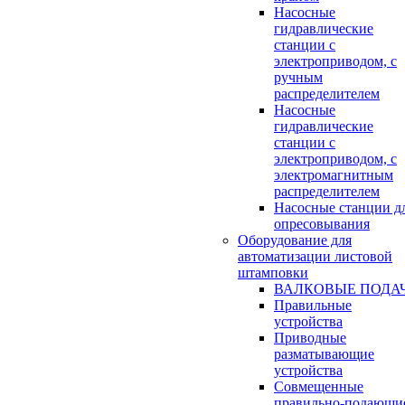
Насосные
гидравлические
станции с
электроприводом, с
ручным
распределителем
Насосные
гидравлические
станции с
электроприводом, с
электромагнитным
распределителем
Насосные станции д
опресовывания
Оборудование для
автоматизации листовой
штамповки
ВАЛКОВЫЕ ПОДА
Правильные
устройства
Приводные
разматывающие
устройства
Совмещенные
правильно-подающи