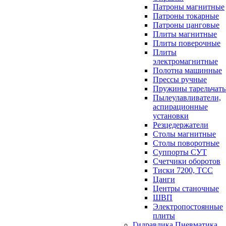
Патроны магнитные
Патроны токарные
Патроны цанговые
Плиты магнитные
Плиты поверочные
Плиты
электромагнитные
Полотна машинные
Прессы ручные
Пружины тарельчат
Пылеулавливатели,
аспирационные
установки
Резцедержатели
Столы магнитные
Столы поворотные
Суппорты СУТ
Счетчики оборотов
Тиски 7200, ТСС
Цанги
Центры станочные
ШВП
Электропостоянные
плиты
Гидравлика Пневматика