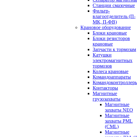
Станции смазочные
Фильтр-
влагоотделитель (П-
МК, П-ФВ)
Крановое оборудование
Блоки крановые
Блоки резисторов
крановые
Запчасти к тормозам
Катушки
электромагнитных
тормозов
Колеса крановые
Командоаппараты
Командоконтроллер
Контакторы
Магнитные
грузозахваты
Магнитные
захваты NEO
Магнитные
захваты PML
(CML)
Магнитные