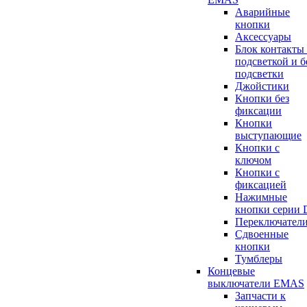
Аварийные
кнопки
Аксессуары
Блок контакты 
подсветкой и б
подсветки
Джойстики
Кнопки без
фиксации
Кнопки
выступающие
Кнопки с
ключом
Кнопки с
фиксацией
Нажимные
кнопки серии 
Переключател
Сдвоенные
кнопки
Тумблеры
Концевые
выключатели EMAS
Запчасти к