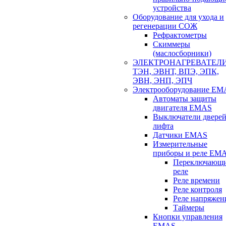
устройства
Оборудование для ухода и
регенерации СОЖ
Рефрактометры
Скиммеры
(маслосборники)
ЭЛЕКТРОНАГРЕВАТЕЛ
ТЭН, ЭВНТ, ВПЭ, ЭПК,
ЭВН, ЭНП, ЭПЧ
Электрооборудование EM
Автоматы защиты
двигателя EMAS
Выключатели двере
лифта
Датчики EMAS
Измерительные
приборы и реле EM
Переключающ
реле
Реле времени
Реле контроля
Реле напряжен
Таймеры
Кнопки управления
EMAS