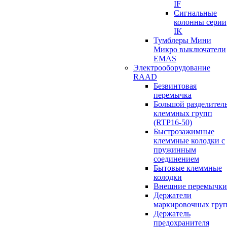
IF
Сигнальные
колонны серии
IK
Тумблеры Мини
Микро выключатели
EMAS
Электрооборудование
RAAD
Безвинтовая
перемычка
Большой разделител
клеммных групп
(RTP16-50)
Быстрозажимные
клеммные колодки с
пружинным
соединением
Бытовые клеммные
колодки
Внешние перемычки
Держатели
маркировочных гру
Держатель
предохранителя