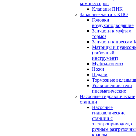
компрессоров
Клапаны ПИК
Запасные части к КПО
Головки
воздухоподводящие
Запчасти к муфтам
тормоз
Запчасти к прессам 
Матрицы и пуансон
(гибочный
инструмент)
Муфты-тормоз
Ножи
Педали
Тормозные вкладыш
Уравновешиватели
пневматические
Насосные гидравлические
станции
Насосные
гидравлические
станции с
электроприводом, с
ручным разгрузочн
краном