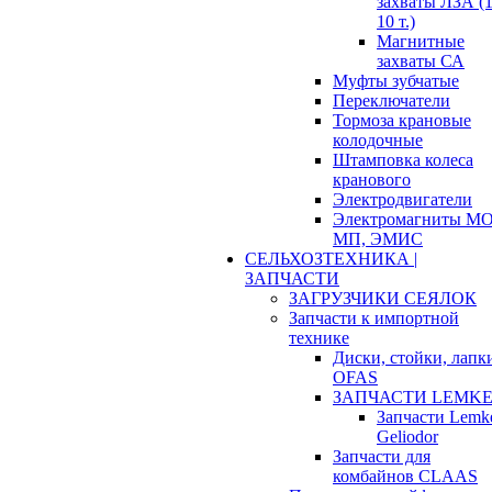
захваты ЛЗА (1
10 т.)
Магнитные
захваты СА
Муфты зубчатые
Переключатели
Тормоза крановые
колодочные
Штамповка колеса
кранового
Электродвигатели
Электромагниты МО
МП, ЭМИС
СЕЛЬХОЗТЕХНИКА |
ЗАПЧАСТИ
ЗАГРУЗЧИКИ СЕЯЛОК
Запчасти к импортной
технике
Диски, стойки, лапк
OFAS
ЗАПЧАСТИ LEMK
Запчасти Lemk
Geliodor
Запчасти для
комбайнов CLAAS