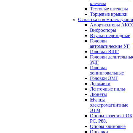
клеммы
Тестовые штекеры
Торцевые крышки
Оснастка и комплектующи
Амортизаторы АКС
Виброопоры
Втулки переходные
Головки
автоматические УГ
Головки ВШГ
Головки делительны
УДГ
Головки
хонинговальные
Головки ЭМГ
Державки
Ленточные пилы
Люнеты
Муфты
электромагнитные
ЭТМ
Опоры качения ЛОК
РС, Р88,
Опоры клиновые
Оправки