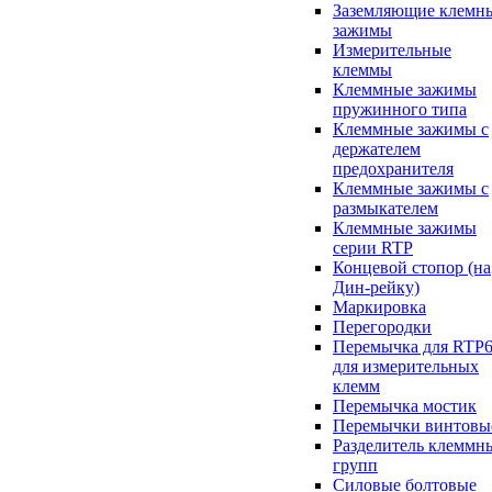
Заземляющие клемн
зажимы
Измерительные
клеммы
Клеммные зажимы
пружинного типа
Клеммные зажимы с
держателем
предохранителя
Клеммные зажимы с
размыкателем
Клеммные зажимы
серии RTP
Концевой стопор (на
Дин-рейку)
Маркировка
Перегородки
Перемычка для RTP6
для измерительных
клемм
Перемычка мостик
Перемычки винтовы
Разделитель клеммн
групп
Силовые болтовые