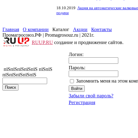
18.10.2019
Акция на автоматические валковы
подачи
Главная
О компании
Каталог
Акции
Контакты
Промагросоюз.РФ | Promagrosouz.ru | 2021г.
RUUP.RU
создание и продвижение сайтов.
Логин:
Пароль:
пїЅпїЅпїЅпїЅпїЅ пїЅпїЅ
пїЅпїЅпїЅпїЅпїЅ
Запомнить меня на этом ком
Забыли свой пароль?
Регистрация