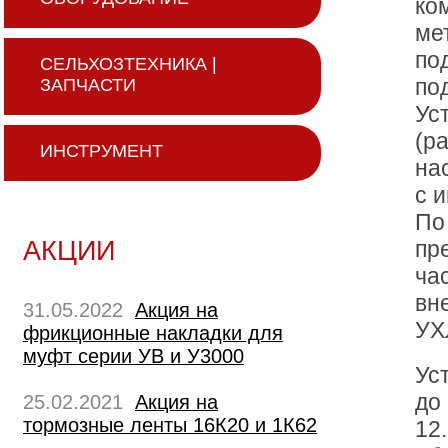
ко
ме
по
СЕЛЬХОЗТЕХНИКА |
по
ЗАПЧАСТИ
Ус
(р
ИНСТРУМЕНТ
на
с 
По
АКЦИИ
пр
ча
вн
31.05.2022
Акция на
УХ
фрикционные накладки для
муфт серии УВ и У3000
Ус
до
25.02.2021
Акция на
тормозные ленты 16К20 и 1К62
12