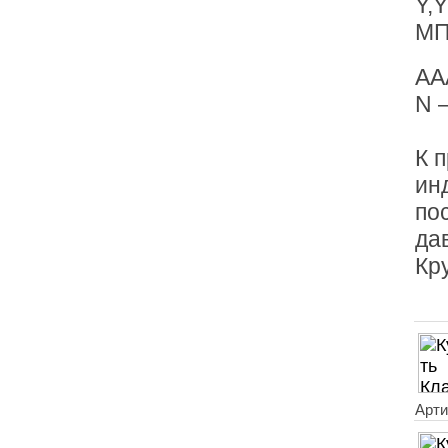
Y,
МП
AA
N 
К 
ин
по
да
Кр
Арти