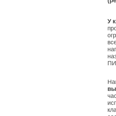
(р
У 
пр
ог
вс
на
на
ПИ
На
вы
ча
ис
кл