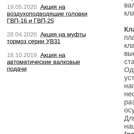
ва
19.05.2020
Акция на
кл
воздухоподводящие головки
ГВП-16 и ГВП-25
Кл
28.04.2020
Акция на муфты
пл
тормоз серии УВ31
кл
вы
18.10.2019
Акция на
ст
автоматические валковые
подачи
Од
ус
на
не
ра
ос
Дл
на