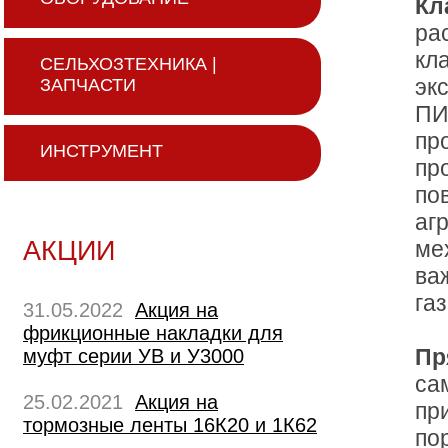
Кл
ра
кл
СЕЛЬХОЗТЕХНИКА |
эк
ЗАПЧАСТИ
ПИ
пр
ИНСТРУМЕНТ
пр
по
аг
АКЦИИ
ме
ва
га
31.05.2022
Акция на
фрикционные накладки для
Пр
муфт серии УВ и У3000
са
25.02.2021
Акция на
пр
тормозные ленты 16К20 и 1К62
по