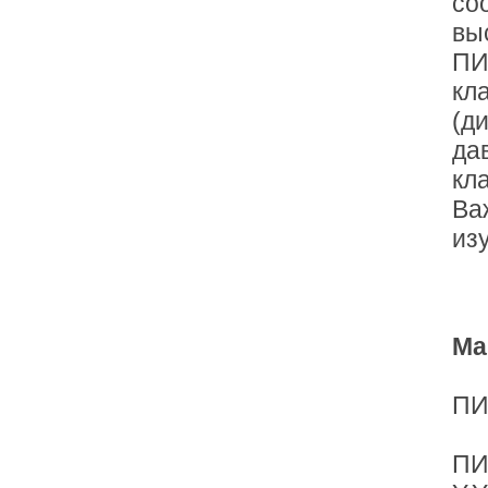
со
вы
ПИ
кл
(д
да
кл
Ва
из
Ма
ПИ
ПИ