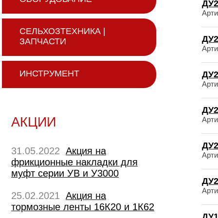
ДУ2
Арти
СЕЛЬХОЗТЕХНИКА |
ДУ2
ЗАПЧАСТИ
Арти
ИНСТРУМЕНТ
ДУ2
Арти
ДУ2
АКЦИИ
Арти
ДУ2
31.05.2022
Акция на
Арти
фрикционные накладки для
муфт серии УВ и У3000
ДУ2
Арти
25.02.2021
Акция на
тормозные ленты 16К20 и 1К62
ДУ1