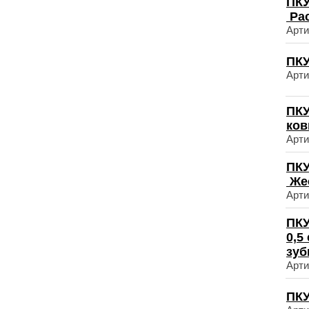
ПКУ
Ра
Арти
ПКУ
Арти
ПКУ
ков
Арти
ПКУ
Же
Арти
ПКУ
0,5
зу
Арти
ПКУ