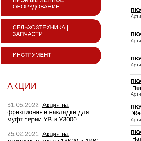
ПРОМЫШЛЕННОЕ
ОБОРУДОВАНИЕ
ПКУ
Арти
СЕЛЬХОЗТЕХНИКА |
ЗАПЧАСТИ
ПКУ
Арти
ИНСТРУМЕНТ
ПКУ
Арти
ПКУ
АКЦИИ
По
Арти
31.05.2022
Акция на
ПКУ
фрикционные накладки для
Же
муфт серии УВ и У3000
Арти
ПКУ
25.02.2021
Акция на
На