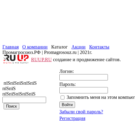
Главная
О компании
Каталог
Акции
Контакты
Промагросоюз.РФ | Promagrosouz.ru | 2021г.
RUUP.RU
создание и продвижение сайтов.
Логин:
пїЅпїЅпїЅпїЅпїЅ
Пароль:
пїЅпїЅ
пїЅпїЅпїЅпїЅпїЅ
Запомнить меня на этом компью
Забыли свой пароль?
Регистрация