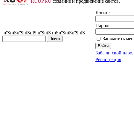
RUUP.RU
создание и продвижение сайтов.
Логин:
Пароль:
пїЅпїЅпїЅпїЅпїЅ пїЅпїЅ пїЅпїЅпїЅпїЅпїЅ
Запомнить мен
Забыли свой паро
Регистрация