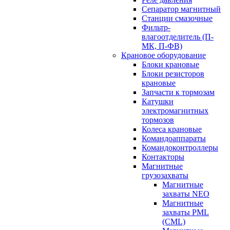
Сепаратор магнитный
Станции смазочные
Фильтр-
влагоотделитель (П-
МК, П-ФВ)
Крановое оборудование
Блоки крановые
Блоки резисторов
крановые
Запчасти к тормозам
Катушки
электромагнитных
тормозов
Колеса крановые
Командоаппараты
Командоконтроллеры
Контакторы
Магнитные
грузозахваты
Магнитные
захваты NEO
Магнитные
захваты PML
(CML)