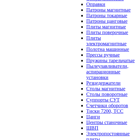
Оправки
Патроны магнитные
Патроны токарные
Патроны цанговые
Плиты магнитные
Плиты поверочные
Плиты
электромагнитные
Полотна машинные
Прессы ручные
Пружины тарельчатые
Пылеулавливатели,
аспирационные
установки
Резцедержатели
Столы магнитные
Столы поворотные
Суппорты СУТ
Счетчики оборотов
Тиски 7200, ТСС
Цанги
Центры станочные
ШВП
Электропостоянные
плиты