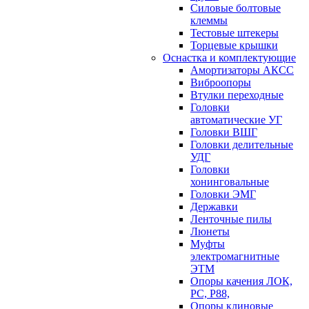
Силовые болтовые
клеммы
Тестовые штекеры
Торцевые крышки
Оснастка и комплектующие
Амортизаторы АКСС
Виброопоры
Втулки переходные
Головки
автоматические УГ
Головки ВШГ
Головки делительные
УДГ
Головки
хонинговальные
Головки ЭМГ
Державки
Ленточные пилы
Люнеты
Муфты
электромагнитные
ЭТМ
Опоры качения ЛОК,
РС, Р88,
Опоры клиновые