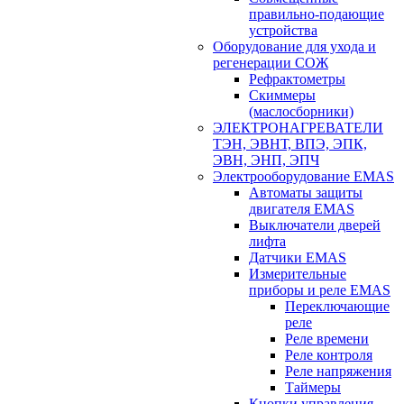
правильно-подающие
устройства
Оборудование для ухода и
регенерации СОЖ
Рефрактометры
Скиммеры
(маслосборники)
ЭЛЕКТРОНАГРЕВАТЕЛИ
ТЭН, ЭВНТ, ВПЭ, ЭПК,
ЭВН, ЭНП, ЭПЧ
Электрооборудование EMAS
Автоматы защиты
двигателя EMAS
Выключатели дверей
лифта
Датчики EMAS
Измерительные
приборы и реле EMAS
Переключающие
реле
Реле времени
Реле контроля
Реле напряжения
Таймеры
Кнопки управления