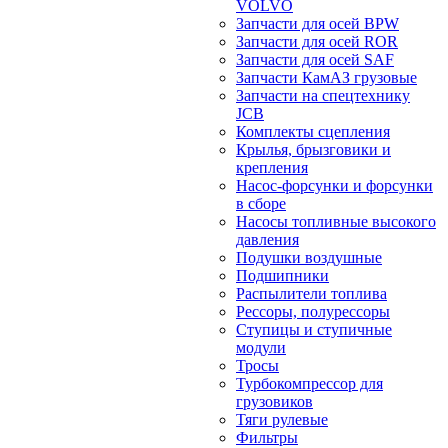
VOLVO
Запчасти для осей BPW
Запчасти для осей ROR
Запчасти для осей SAF
Запчасти КамАЗ грузовые
Запчасти на спецтехнику
JCB
Комплекты сцепления
Крылья, брызговики и
крепления
Насос-форсунки и форсунки
в сборе
Насосы топливные высокого
давления
Подушки воздушные
Подшипники
Распылители топлива
Рессоры, полурессоры
Ступицы и ступичные
модули
Тросы
Турбокомпрессор для
грузовиков
Тяги рулевые
Фильтры