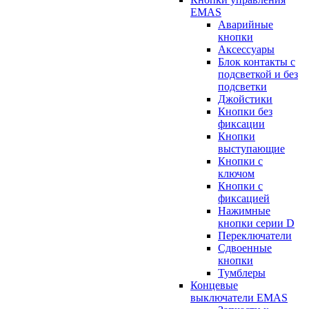
EMAS
Аварийные
кнопки
Аксессуары
Блок контакты с
подсветкой и без
подсветки
Джойстики
Кнопки без
фиксации
Кнопки
выступающие
Кнопки с
ключом
Кнопки с
фиксацией
Нажимные
кнопки серии D
Переключатели
Сдвоенные
кнопки
Тумблеры
Концевые
выключатели EMAS