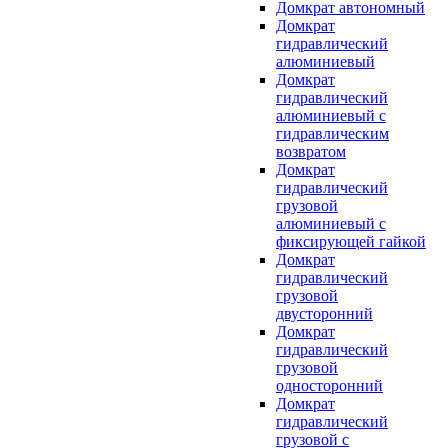
Домкрат автономный
Домкрат
гидравлический
алюминиевый
Домкрат
гидравлический
алюминиевый с
гидравлическим
возвратом
Домкрат
гидравлический
грузовой
алюминиевый с
фиксирующей гайкой
Домкрат
гидравлический
грузовой
двусторонний
Домкрат
гидравлический
грузовой
односторонний
Домкрат
гидравлический
грузовой с