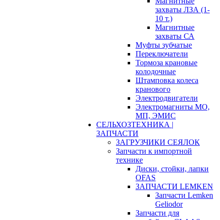
Магнитные
захваты ЛЗА (1-
10 т.)
Магнитные
захваты СА
Муфты зубчатые
Переключатели
Тормоза крановые
колодочные
Штамповка колеса
кранового
Электродвигатели
Электромагниты МО,
МП, ЭМИС
СЕЛЬХОЗТЕХНИКА |
ЗАПЧАСТИ
ЗАГРУЗЧИКИ СЕЯЛОК
Запчасти к импортной
технике
Диски, стойки, лапки
OFAS
ЗАПЧАСТИ LEMKEN
Запчасти Lemken
Geliodor
Запчасти для