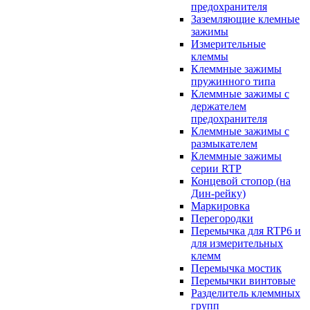
предохранителя
Заземляющие клемные
зажимы
Измерительные
клеммы
Клеммные зажимы
пружинного типа
Клеммные зажимы с
держателем
предохранителя
Клеммные зажимы с
размыкателем
Клеммные зажимы
серии RTP
Концевой стопор (на
Дин-рейку)
Маркировка
Перегородки
Перемычка для RTP6 и
для измерительных
клемм
Перемычка мостик
Перемычки винтовые
Разделитель клеммных
групп