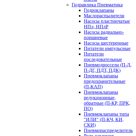
Гидравлика Пневматика
Гидроклапаны
Маслораспылители
Насосы пластинчатые
НПл, НПлР
Насосы радиально-
поршневые
Насосы шестеренные
Питатели импульсные
Питатели
последовательные
Пневмодроссели (П-Д,
П-ДГ, ПДТ, ПДК)
Пневмоклапаны
предохранительные
(П-КАП)
Пневмоклапаны
редукционные,
обратные (П-КР, ПРК,
ПО)
Пневмоклапаны типа
"ИЛИ" (П-КЧ, КИ,
СКИ)
Пневмораспределитель
Реле давления