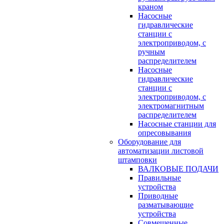
краном
Насосные
гидравлические
станции с
электроприводом, с
ручным
распределителем
Насосные
гидравлические
станции с
электроприводом, с
электромагнитным
распределителем
Насосные станции для
опресовывания
Оборудование для
автоматизации листовой
штамповки
ВАЛКОВЫЕ ПОДАЧИ
Правильные
устройства
Приводные
разматывающие
устройства
Совмещенные