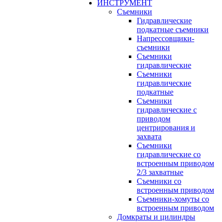
ИНСТРУМЕНТ
Съемники
Гидравлические
подкатные съемники
Напрессовщики-
съемники
Съемники
гидравлические
Съемники
гидравлические
подкатные
Съемники
гидравлические с
приводом
центрирования и
захвата
Съемники
гидравлические со
встроенным приводом
2/3 захватные
Съемники со
встроенным приводом
Съемники-хомуты со
встроенным приводом
Домкраты и цилиндры