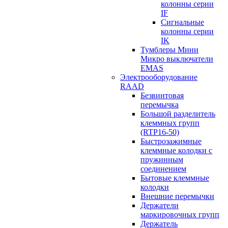
колонны серии
IF
Сигнальные
колонны серии
IK
Тумблеры Мини
Микро выключатели
EMAS
Электрооборудование
RAAD
Безвинтовая
перемычка
Большой разделитель
клеммных групп
(RTP16-50)
Быстрозажимные
клеммные колодки с
пружинным
соединением
Бытовые клеммные
колодки
Внешние перемычки
Держатели
маркировочных групп
Держатель