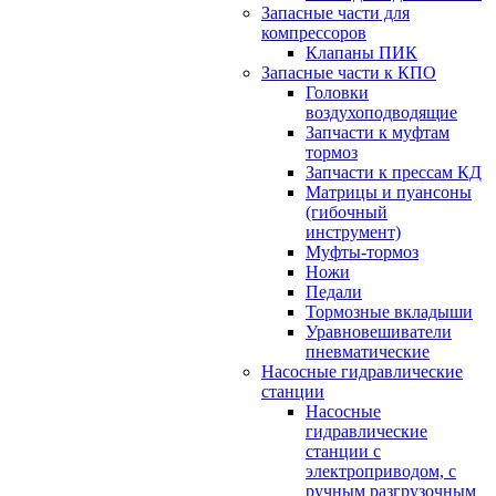
Запасные части для
компрессоров
Клапаны ПИК
Запасные части к КПО
Головки
воздухоподводящие
Запчасти к муфтам
тормоз
Запчасти к прессам КД
Матрицы и пуансоны
(гибочный
инструмент)
Муфты-тормоз
Ножи
Педали
Тормозные вкладыши
Уравновешиватели
пневматические
Насосные гидравлические
станции
Насосные
гидравлические
станции с
электроприводом, с
ручным разгрузочным