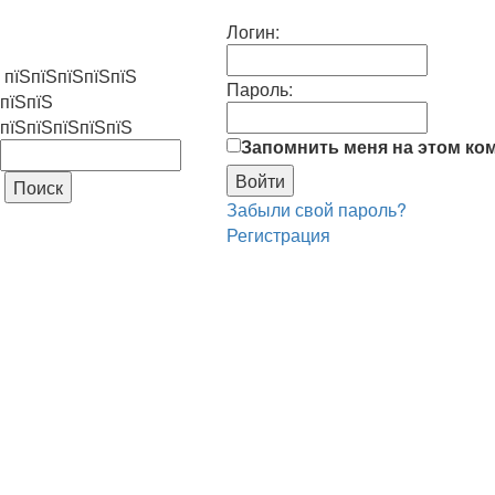
Логин:
пїЅпїЅпїЅпїЅпїЅ
Пароль:
пїЅпїЅ
пїЅпїЅпїЅпїЅпїЅ
Запомнить меня на этом ко
Забыли свой пароль?
Регистрация