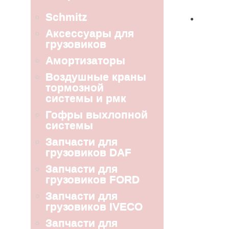
Schmitz
Аксессуары для
грузовиков
Амортизаторы
Воздушные краны
тормозной
системы и рмк
Гофры выхлопной
системы
Запчасти для
грузовиков DAF
Запчасти для
грузовиков FORD
Запчасти для
грузовиков IVECO
Запчасти для