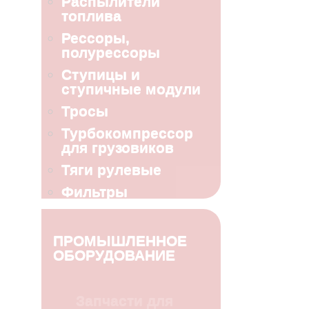
Распылители
топлива
Рессоры,
полурессоры
Ступицы и
ступичные модули
Тросы
Турбокомпрессор
для грузовиков
Тяги рулевые
Фильтры
ПРОМЫШЛЕННОЕ
ОБОРУДОВАНИЕ
Запчасти для