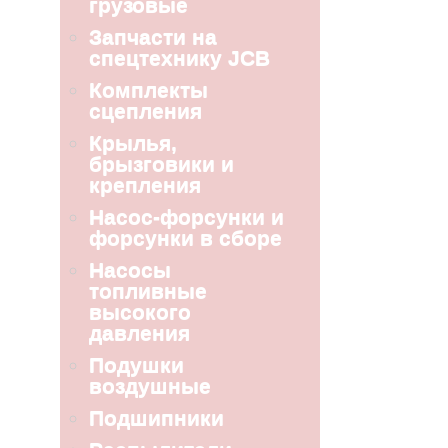
грузовые
Запчасти на
спецтехнику JCB
Комплекты
сцепления
Крылья,
брызговики и
крепления
Насос-форсунки и
форсунки в сборе
Насосы
топливные
высокого
давления
Подушки
воздушные
Подшипники