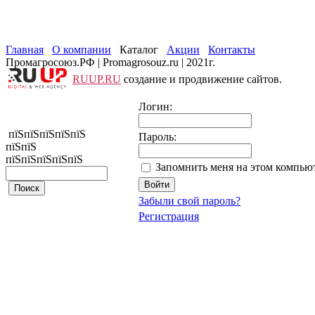
Главная
О компании
Каталог
Акции
Контакты
Промагросоюз.РФ | Promagrosouz.ru | 2021г.
RUUP.RU
создание и продвижение сайтов.
Логин:
пїЅпїЅпїЅпїЅпїЅ
Пароль:
пїЅпїЅ
пїЅпїЅпїЅпїЅпїЅ
Запомнить меня на этом компью
Забыли свой пароль?
Регистрация