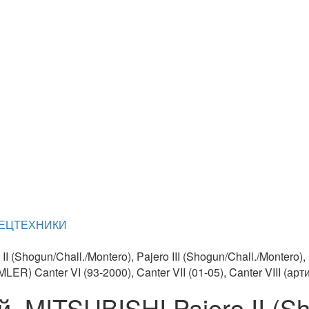
ПЕЦТЕХНИКИ
Shogun/Chall./Montero), Pajero III (Shogun/Chall./Montero), P
ER) Canter VI (93-2000), Canter VII (01-05), Canter VIII (ар
 MITSUBISHI Pajero II (Sho