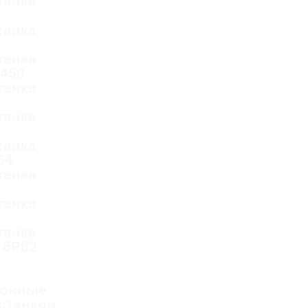
танка
танка
танка
Д450
танка
танка
танка
54
танка
танка
танка
 6Р82
онные
станков