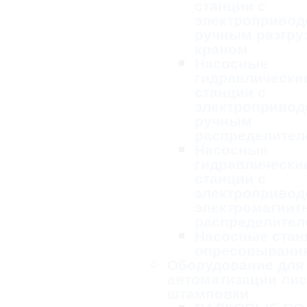
станции с
электропривод
ручным разгру
краном
Насосные
гидравлически
станции с
электропривод
ручным
распределител
Насосные
гидравлически
станции с
электропривод
электромагни
распределител
Насосные стан
опресовывани
Оборудование для
автоматизации ли
штамповки