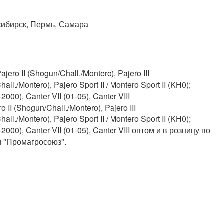
сибирск, Пермь, Самара
o II (Shogun/Chall./Montero), Pajero III
ll./Montero), Pajero Sport II / Montero Sport II (KH0);
0), Canter VII (01-05), Canter VIII
I (Shogun/Chall./Montero), Pajero III
ll./Montero), Pajero Sport II / Montero Sport II (KH0);
0), Canter VII (01-05), Canter VIII оптом и в розницу по
 "Промагросоюз".