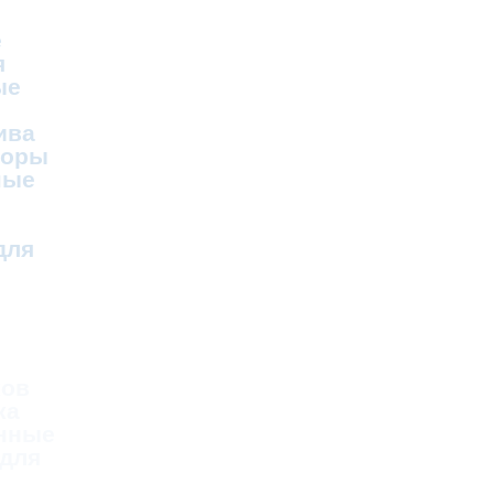
е
я
ые
ива
соры
ные
для
ков
ка
нные
 для