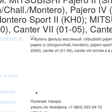
n/Chall./Montero), Pajero IV
/ Montero Sport II (KH0); 
0), Canter VII (01-05), Cant
ВИКОВ И
ы и рмк
овиков
овиков
Наличие товара:
узнать по телефону
+7 (863) 333-24-72