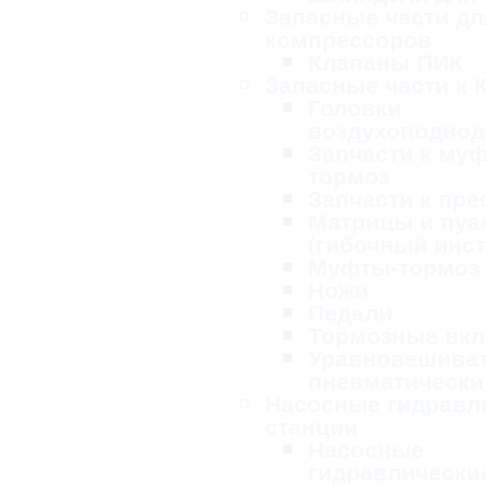
Запасные части дл
компрессоров
Клапаны ПИК
Запасные части к 
Головки
воздухоподво
Запчасти к му
тормоз
Запчасти к пре
Матрицы и пу
(гибочный инс
Муфты-тормоз
Ножи
Педали
Тормозные вк
Уравновешива
пневматически
Насосные гидравл
станции
Насосные
гидравлически