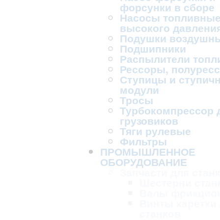
форсунки в сборе
Насосы топливны
высокого давлени
Подушки воздушн
Подшипники
Распылители топл
Рессоры, полурес
Ступицы и ступич
модули
Тросы
Турбокомпрессор 
грузовиков
Тяги рулевые
Фильтры
ПРОМЫШЛЕННОЕ
ОБОРУДОВАНИЕ
Запчасти для стан
Шестерни стан
Валы фрикцио
Винты каретки
станков