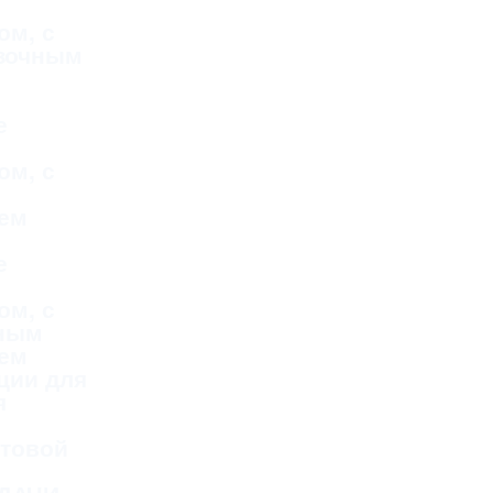
ом, с
зочным
е
ом, с
ем
е
ом, с
тным
ем
ции для
я
стовой