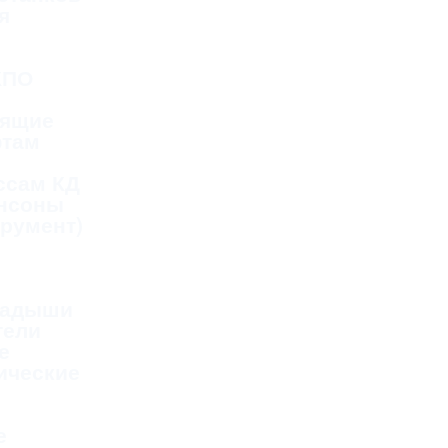
я
КПО
дящие
фтам
ссам КД
ансоны
трумент)
ладыши
тели
е
ические
е