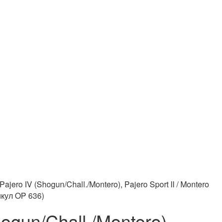
ajero IV (Shogun/Chall./Montero), Pajero Sport II / Montero
тикул OP 636)
gun/Chall./Montero),