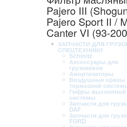
Pajero III (Shogu
Pajero Sport II 
Canter VI (93-200
ЗАПЧАСТИ ДЛЯ ГРУЗО
СПЕЦТЕХНИКИ
Schmitz
Аксессуары для
грузовиков
Амортизаторы
Воздушные краны
тормозной систем
Гофры выхлопной
системы
Запчасти для груз
DAF
Запчасти для груз
FORD