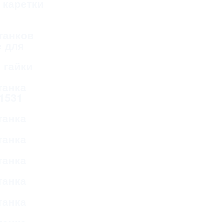
 каретки
танков
 для
 гайки
танка
 1531
танка
танка
танка
танка
танка