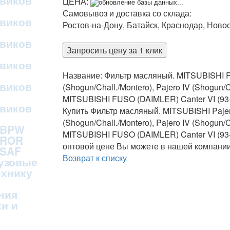
овиков
ЦЕНА:
обновление базы данных...
Самовывоз и доставка со склада:
овиков
Ростов-на-Дону, Батайск, Краснодар, Ново
овиков
Запросить цену за 1 клик
овиков
Название: Фильтр масляный. MITSUBISHI Pajer
овиков
(Shogun/Chall./Montero), Pajero IV (Shogun/Cha
MITSUBISHI FUSO (DAIMLER) Canter VI (93-200
овиков
Купить Фильтр масляный. MITSUBISHI Pajero I
(Shogun/Chall./Montero), Pajero IV (Shogun/Cha
 BPW
MITSUBISHI FUSO (DAIMLER) Canter VI (93-200
 ROR
оптовой цене Вы можете в нашей компании
 SAF
Возврат к списку
рузовые
ехнику
ния
и и