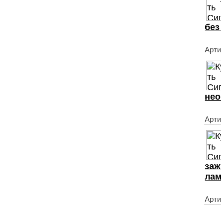
без
Арти
нео
Арти
заж
ла
Арти