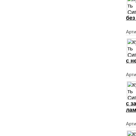
без
Арти
с н
Арти
с з
ла
Арти