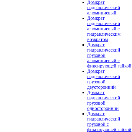
Домкрат
гидравлический
алюминиевый
Домкрат
гидравлический
алюминиевый с
гидравлическим
возвратом
Домкрат
гидравлический
грузовой
алюминиевый с
фиксирующей гайкой
Домкрат
гидравлический
грузовой
двусторонний
Домкрат
гидравлический
грузовой
односторонний
Домкрат
гидравлический
грузовой с
фиксирующей гайкой