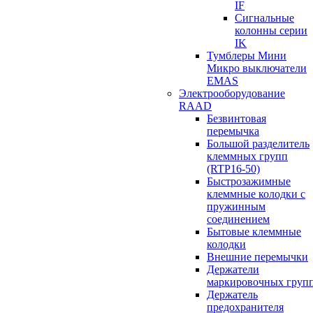
IF
Сигнальные
колонны серии
IK
Тумблеры Мини
Микро выключатели
EMAS
Электрооборудование
RAAD
Безвинтовая
перемычка
Большой разделитель
клеммных групп
(RTP16-50)
Быстрозажимные
клеммные колодки с
пружинным
соединением
Бытовые клеммные
колодки
Внешние перемычки
Держатели
маркировочных груп
Держатель
предохранителя