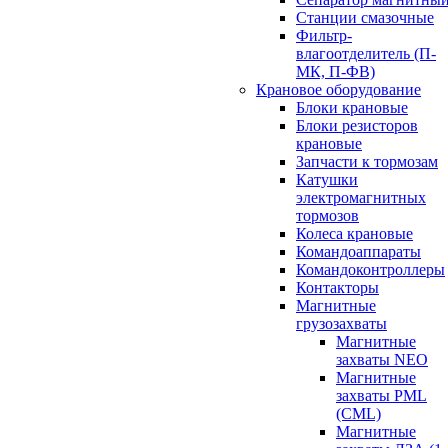
Станции смазочные
Фильтр-
влагоотделитель (П-
МК, П-ФВ)
Крановое оборудование
Блоки крановые
Блоки резисторов
крановые
Запчасти к тормозам
Катушки
электромагнитных
тормозов
Колеса крановые
Командоаппараты
Командоконтроллеры
Контакторы
Магнитные
грузозахваты
Магнитные
захваты NEO
Магнитные
захваты PML
(CML)
Магнитные