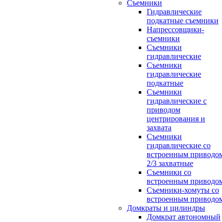
Съемники
Гидравлические
подкатные съемники
Напрессовщики-
съемники
Съемники
гидравлические
Съемники
гидравлические
подкатные
Съемники
гидравлические с
приводом
центрирования и
захвата
Съемники
гидравлические со
встроенным приводо
2/3 захватные
Съемники со
встроенным приводо
Съемники-хомуты со
встроенным приводо
Домкраты и цилиндры
Домкрат автономный