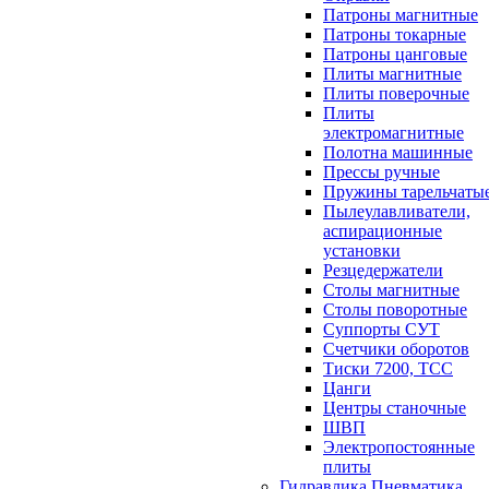
Патроны магнитные
Патроны токарные
Патроны цанговые
Плиты магнитные
Плиты поверочные
Плиты
электромагнитные
Полотна машинные
Прессы ручные
Пружины тарельчаты
Пылеулавливатели,
аспирационные
установки
Резцедержатели
Столы магнитные
Столы поворотные
Суппорты СУТ
Счетчики оборотов
Тиски 7200, ТСС
Цанги
Центры станочные
ШВП
Электропостоянные
плиты
Гидравлика Пневматика