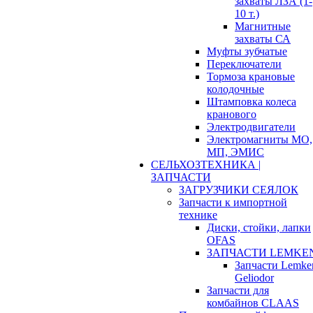
захваты ЛЗА (1-
10 т.)
Магнитные
захваты СА
Муфты зубчатые
Переключатели
Тормоза крановые
колодочные
Штамповка колеса
кранового
Электродвигатели
Электромагниты МО,
МП, ЭМИС
СЕЛЬХОЗТЕХНИКА |
ЗАПЧАСТИ
ЗАГРУЗЧИКИ СЕЯЛОК
Запчасти к импортной
технике
Диски, стойки, лапки
OFAS
ЗАПЧАСТИ LEMKE
Запчасти Lemke
Geliodor
Запчасти для
комбайнов CLAAS