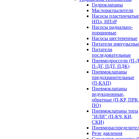
Гидроклапаны
Маслораспылители
Насосы пластинчатые
НПл, НПлР
Насосы радиально-
поршневые
Насосы шестеренные
Питатели импульсны
Питатели
последовательные
Пневмодроссели (П-Д
П-ДГ, ПДТ, ПДК)
Пневмоклапаны
предохранительные
(П-КАП)
Пневмоклапаны
редукционные,
обратные (П-КР, ПРК
ПО)
Пневмоклапаны типа
"ИЛИ" (П-КЧ, КИ,
СКИ)
Пневмораспределите
Реле давления
Сепаратор магнитны