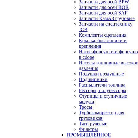
Запчасти для осей BPW
Запчасти для осей ROR
Запчасти для осей SAF
Запчасти КамАЗ грузовые
Запчасти на спецтехнику
JCB
Комплекты сцепления
Крылья, брызговики и
крепления
Насос-форсунки и форсунк
в сборе
Насосы топливные высоког
давления
Подушки воздушные
Подшипники
Распылители топлива
Рессоры, полурессоры
Ступицы и ступичные
модули
Тросы
Турбокомпрессор для
грузовиков
Тяги рулевые
Фильтры
ПРОМЫШЛЕННОЕ