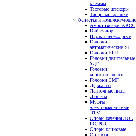
клеммы
Тестовые штекеры
Торцевые крышки
Оснастка и комплектующи
Амортизаторы АКСС
Виброопоры
Втулки переходные
Головки
автоматические УГ
Головки ВШГ
Головки делительные
УДГ
Головки
хонинговальные
Головки ЭМГ
Державки
Ленточные пилы
Люнеты
Муфты
электромагнитные
ЭТМ
Опоры качения ЛОК,
РС, Р88,
Опоры клиновые
Оправки