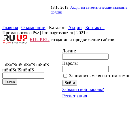
18.10.2019
Акция на автоматические валковые
подачи
Главная
О компании
Каталог
Акции
Контакты
Промагросоюз.РФ | Promagrosouz.ru | 2021г.
RUUP.RU
создание и продвижение сайтов.
Логин:
Пароль:
пїЅпїЅпїЅпїЅпїЅ пїЅпїЅ
пїЅпїЅпїЅпїЅпїЅ
Запомнить меня на этом комп
Забыли свой пароль?
Регистрация