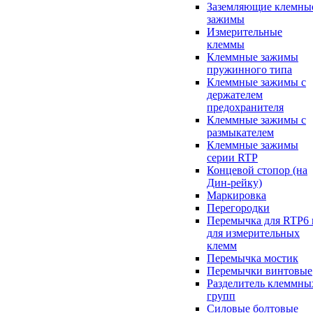
Заземляющие клемны
зажимы
Измерительные
клеммы
Клеммные зажимы
пружинного типа
Клеммные зажимы с
держателем
предохранителя
Клеммные зажимы с
размыкателем
Клеммные зажимы
серии RTP
Концевой стопор (на
Дин-рейку)
Маркировка
Перегородки
Перемычка для RTP6 
для измерительных
клемм
Перемычка мостик
Перемычки винтовые
Разделитель клеммны
групп
Силовые болтовые