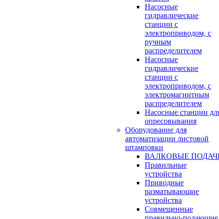
Насосные
гидравлические
станции с
электроприводом, с
ручным
распределителем
Насосные
гидравлические
станции с
электроприводом, с
электромагнитным
распределителем
Насосные станции дл
опресовывания
Оборудование для
автоматизации листовой
штамповки
ВАЛКОВЫЕ ПОДАЧ
Правильные
устройства
Приводные
разматывающие
устройства
Совмещенные
правильно-подающие