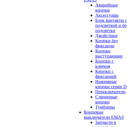
Аварийные
кнопки
Аксессуары
Блок контакты с
подсветкой и бе
подсветки
Джойстики
Кнопки без
фиксации
Кнопки
выступающие
Кнопки с
ключом
Кнопки с
фиксацией
Нажимные
кнопки серии D
Переключатели
Сдвоенные
кнопки
Тумблеры
Концевые
выключатели EMAS
Запчасти к