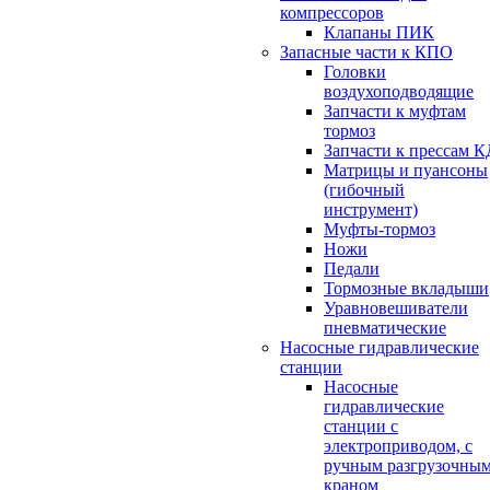
компрессоров
Клапаны ПИК
Запасные части к КПО
Головки
воздухоподводящие
Запчасти к муфтам
тормоз
Запчасти к прессам К
Матрицы и пуансоны
(гибочный
инструмент)
Муфты-тормоз
Ножи
Педали
Тормозные вкладыши
Уравновешиватели
пневматические
Насосные гидравлические
станции
Насосные
гидравлические
станции с
электроприводом, с
ручным разгрузочны
краном