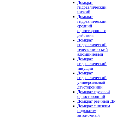
Домкрат
гидравлический
низкий
Домкрат
гидравлический
средний
одностороннего
действия
Домкрат
гидравлический
телескопический
алюминиевый
Домкрат
гидравлический
тянущий
Домкрат
гидравлический
универсальный
двусторонний
Домкрат грузовой
односторонний
Домкрат реечный ДР
Домкрат с низким
подхватом
автономный