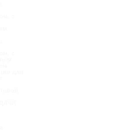
е
ом, с
ем
е
ом, с
тным
ем
ции для
я
стовой
ДАЧИ
е