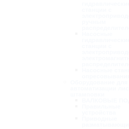
гидравлически
станции с
электропривод
ручным
распределител
Насосные
гидравлически
станции с
электропривод
электромагни
распределител
Насосные стан
опресовывани
Оборудование для
автоматизации ли
штамповки
ВАЛКОВЫЕ ПО
Правильные
устройства
Приводные
разматывающи