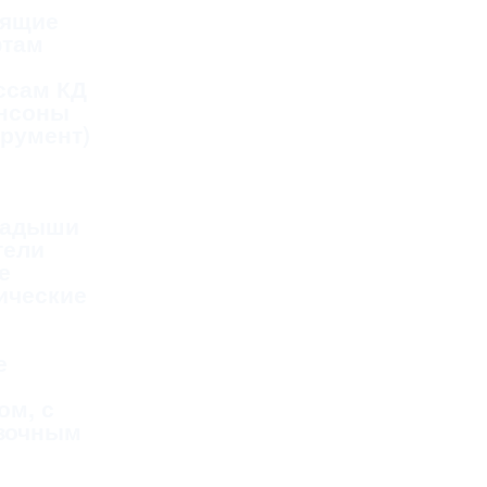
дящие
фтам
ссам КД
ансоны
трумент)
ладыши
тели
е
ические
е
ом, с
зочным