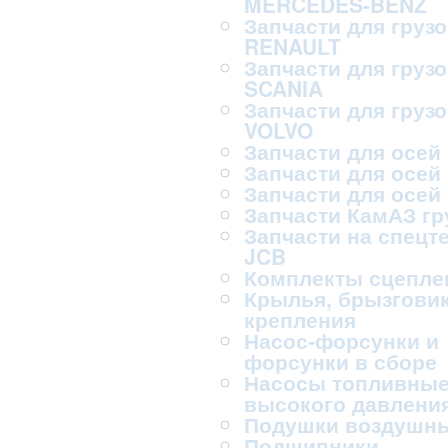
MERCEDES-BENZ
Запчасти для груз
RENAULT
Запчасти для груз
SCANIA
Запчасти для груз
VOLVO
Запчасти для осей
Запчасти для осей
Запчасти для осей
Запчасти КамАЗ г
Запчасти на спецт
JCB
Комплекты сцепле
Крылья, брызговик
крепления
Насос-форсунки и
форсунки в сборе
Насосы топливны
высокого давлени
Подушки воздушн
Подшипники