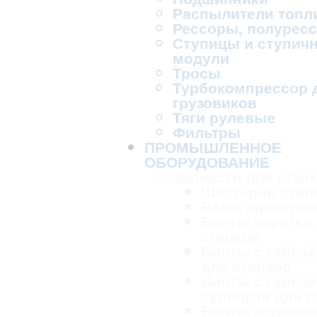
Распылители топл
Рессоры, полурес
Ступицы и ступич
модули
Тросы
Турбокомпрессор 
грузовиков
Тяги рулевые
Фильтры
ПРОМЫШЛЕННОЕ
ОБОРУДОВАНИЕ
Запчасти для стан
Шестерни стан
Валы фрикцио
Винты каретки
станков
Винты с гайкой
для станков
Винты с гайкой
суппорта для с
Винты ходовые