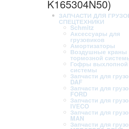
K165304N50)
ЗАПЧАСТИ ДЛЯ ГРУЗО
СПЕЦТЕХНИКИ
Schmitz
Аксессуары для
грузовиков
Амортизаторы
Воздушные краны
тормозной систем
Гофры выхлопной
системы
Запчасти для груз
DAF
Запчасти для груз
FORD
Запчасти для груз
IVECO
Запчасти для груз
MAN
Запчасти для груз