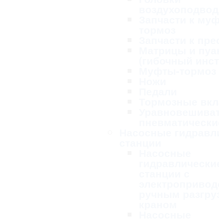
воздухоподво
Запчасти к му
тормоз
Запчасти к пре
Матрицы и пу
(гибочный инс
Муфты-тормоз
Ножи
Педали
Тормозные вк
Уравновешива
пневматически
Насосные гидравл
станции
Насосные
гидравлически
станции с
электропривод
ручным разгру
краном
Насосные