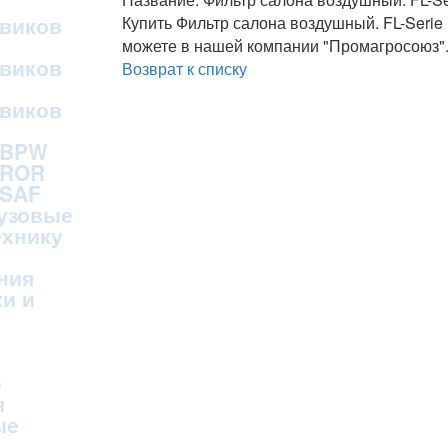
овиков
Купить Фильтр салона воздушный. FL-Serie
можете в нашей компании "Промагросоюз"
овиков
Возврат к списку
овиков
 BPW
 ROR
 SAF
рузовые
ехнику
ния
и и
е
я
ые