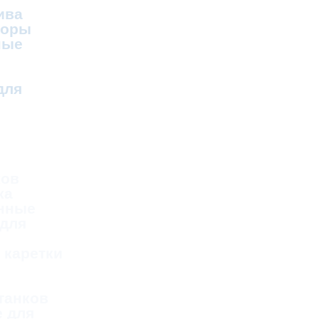
ива
соры
ные
для
ков
ка
нные
 для
 каретки
танков
 для