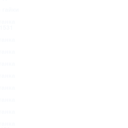
 гайки
танка
 1531
танка
танка
танка
танка
танка
танка
танка
танка