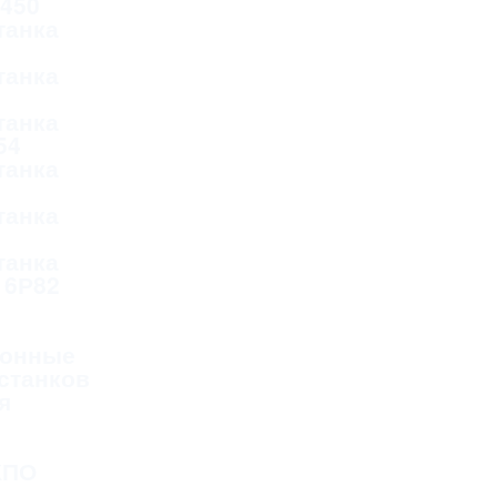
Д450
танка
танка
танка
54
танка
танка
танка
 6Р82
онные
станков
я
КПО