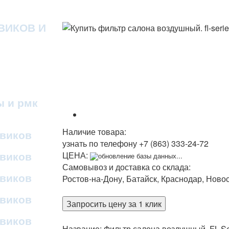
ВИКОВ И
ы и рмк
Наличие товара:
овиков
узнать по телефону
+7 (863) 333-24-72
овиков
ЦЕНА:
обновление базы данных...
Самовывоз и доставка со склада:
овиков
Ростов-на-Дону, Батайск, Краснодар, Ново
овиков
Запросить цену за 1 клик
овиков
Название: Фильтр салона воздушный. FL-S