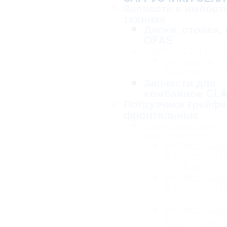
Запчасти к импорт
технике
Диски, стойки,
OFAS
ЗАПЧАСТИ LE
Запчасти L
Geliodor
Запчасти для
комбайнов CL
Погрузчики грейф
фронтальные
Запчасти для
погрузчиков
ЗАПАСНЫЕ
К ПОГРУЗЧ
ПБМ-800
ЗАПАСНЫЕ
К ПОГРУЗЧ
ПКУ-0,8
ЗАПАСНЫЕ 
ПОГРУЗЧИК