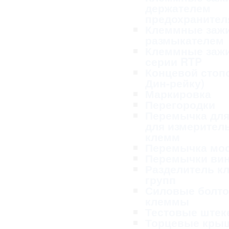
держателем
предохранител
Клеммные заж
размыкателем
Клеммные заж
серии RTP
Концевой стопо
Дин-рейку)
Маркировка
Перегородки
Перемычка для
для измерител
клемм
Перемычка мо
Перемычки ви
Разделитель к
групп
Силовые болт
клеммы
Тестовые ште
Торцевые кры