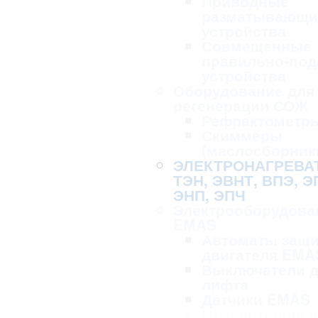
Приводные
разматывающи
устройства
Совмещенные
правильно-по
устройства
Оборудование для 
регенерации СОЖ
Рефрактометр
Скиммеры
(маслосборник
ЭЛЕКТРОНАГРЕВА
ТЭН, ЭВНТ, ВПЭ, Э
ЭНП, ЭПЧ
Электрооборудова
EMAS
Автоматы защ
двигателя EMA
Выключатели 
лифта
Датчики EMAS
Измерительны