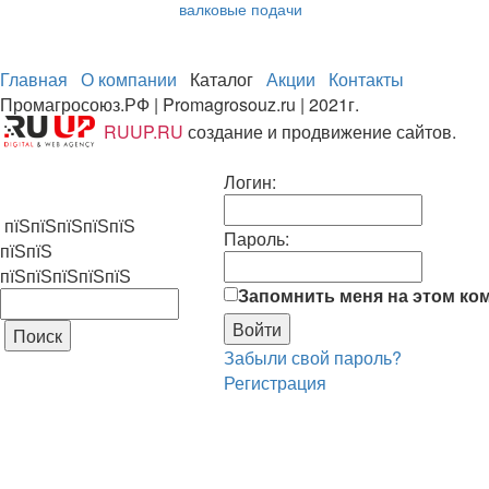
валковые подачи
Главная
О компании
Каталог
Акции
Контакты
Промагросоюз.РФ | Promagrosouz.ru | 2021г.
RUUP.RU
создание и продвижение сайтов.
Логин:
пїЅпїЅпїЅпїЅпїЅ
Пароль:
пїЅпїЅ
пїЅпїЅпїЅпїЅпїЅ
Запомнить меня на этом ко
Забыли свой пароль?
Регистрация