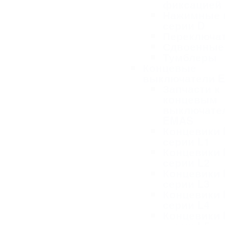
фиксацией
Нажимные 
серии D
Переключа
Сдвоенные
Тумблеры
Концевые
выключатели 
Запчасти к
концевым
выключате
EMAS
Концевики
серии L1
Концевики
серии L2
Концевики
серии L3
Концевики
серии L4
Концевики