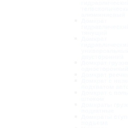
гидравлически
телескопическ
алюминиевый
Домкрат
гидравлически
тянущий
Домкрат
гидравлически
универсальны
двусторонний
Домкрат грузо
односторонни
Домкрат реечн
Домкрат с низ
подхватом ав
Домкрат с пол
штоком
Домкраты груз
подкатные
Домкраты ступ
подъема