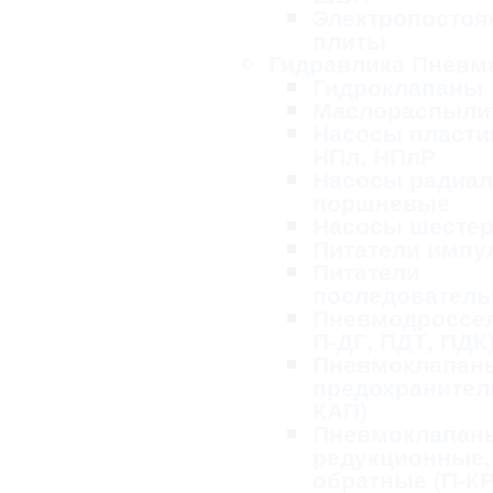
Электропосто
плиты
Гидравлика Пневм
Гидроклапаны
Маслораспыли
Насосы пласти
НПл, НПлР
Насосы радиал
поршневые
Насосы шесте
Питатели импу
Питатели
последовател
Пневмодроссел
П-ДГ, ПДТ, ПДК
Пневмоклапан
предохранител
КАП)
Пневмоклапан
редукционные,
обратные (П-КР