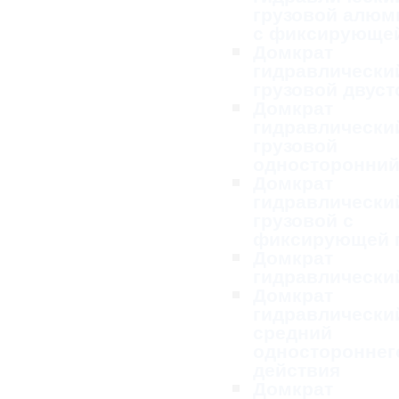
грузовой алю
с фиксирующей
Домкрат
гидравлически
грузовой двус
Домкрат
гидравлически
грузовой
односторонни
Домкрат
гидравлически
грузовой с
фиксирующей 
Домкрат
гидравлически
Домкрат
гидравлически
средний
одностороннег
действия
Домкрат