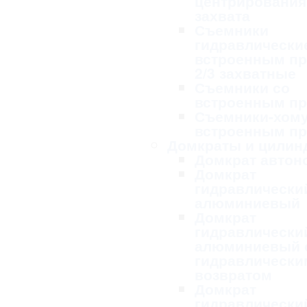
центрирования
захвата
Съемники
гидравлически
встроенным п
2/3 захватные
Съемники со
встроенным п
Съемники-хому
встроенным п
Домкраты и цилин
Домкрат авто
Домкрат
гидравлически
алюминиевый
Домкрат
гидравлически
алюминиевый 
гидравлически
возвратом
Домкрат
гидравлически