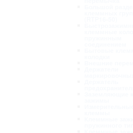
перемычка
Большой разде
клеммных гру
(RTP16-50)
Быстрозажимн
клеммные коло
пружинным
соединением
Бытовые клем
колодки
Внешние пере
Держатели
маркировочных
Держатель
предохранител
Заземляющие 
зажимы
Измерительны
клеммы
Клеммные заж
пружинного ти
Клеммные заж