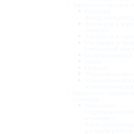
Запасные части к 
Головки
воздухоподво
Запчасти к му
тормоз
Запчасти к пре
Матрицы и пу
(гибочный инс
Муфты-тормоз
Ножи
Педали
Тормозные вк
Уравновешива
пневматически
Насосные гидравл
станции
Насосные
гидравлически
станции с
электропривод
ручным разгру