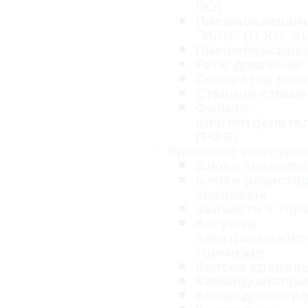
ПО)
Пневмоклапан
"ИЛИ" (П-КЧ, К
Пневмораспре
Реле давления
Сепаратор маг
Станции смазо
Фильтр-
влагоотделител
П-ФВ)
Крановое оборудо
Блоки крановы
Блоки резисто
крановые
Запчасти к то
Катушки
электромагнит
тормозов
Колеса кранов
Командоаппар
Командоконтр