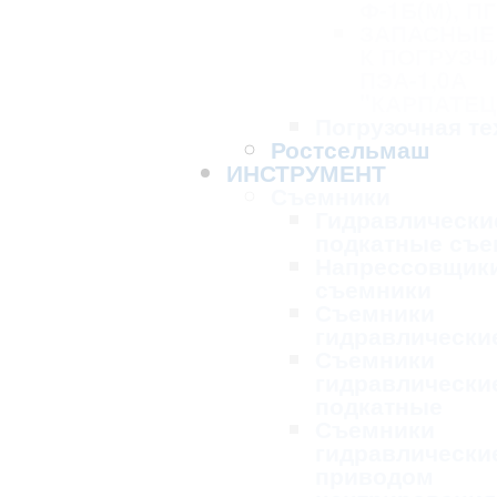
Ф-1Б(М), ПГ
ЗАПАСНЫЕ
К ПОГРУЗЧ
ПЭА-1,0А
"КАРПАТЕЦ
Погрузочная те
Ростсельмаш
ИНСТРУМЕНТ
Съемники
Гидравлически
подкатные съе
Напрессовщик
съемники
Съемники
гидравлически
Съемники
гидравлически
подкатные
Съемники
гидравлически
приводом