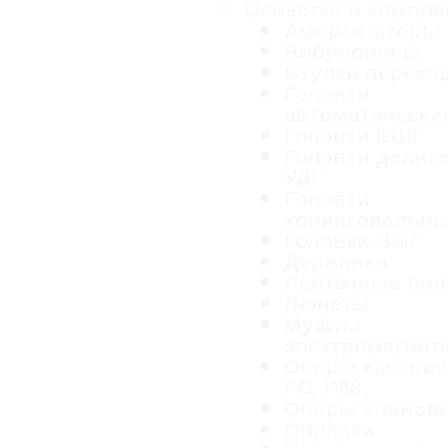
Оснастка и компл
Амортизаторы
Виброопоры
Втулки перехо
Головки
автоматически
Головки ВШГ
Головки делит
УДГ
Головки
хонинговальн
Головки ЭМГ
Державки
Ленточные пи
Люнеты
Муфты
электромагнит
Опоры качения
РС, Р88,
Опоры клинов
Оправки