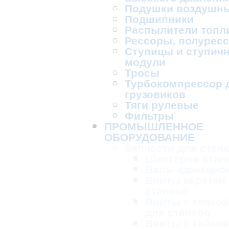
Подушки воздушн
Подшипники
Распылители топл
Рессоры, полурес
Ступицы и ступич
модули
Тросы
Турбокомпрессор 
грузовиков
Тяги рулевые
Фильтры
ПРОМЫШЛЕННОЕ
ОБОРУДОВАНИЕ
Запчасти для стан
Шестерни стан
Валы фрикцио
Винты каретки
станков
Винты с гайкой
для станков
Винты с гайкой