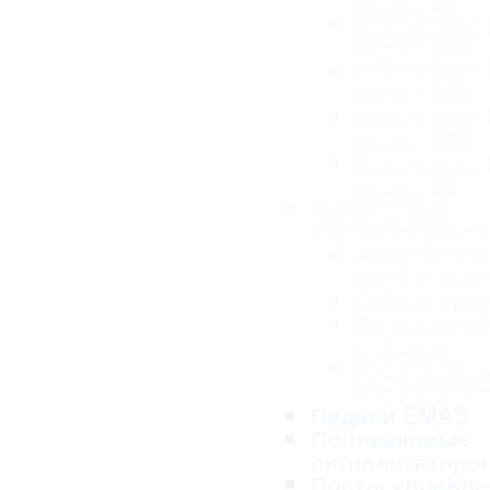
серии L5
Концевики
серии L51
Концевики
серии L52
Концевики
серии L53
Концевики
серии L6
Кулачковые
переключател
Аварийные
переключа
Звезда тре
Переключа
предела
Реверсивн
переключа
Педали EMAS
Поплавковые
сигнализаторы
Посты управле