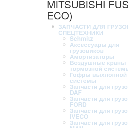
MITSUBISHI FUS
ECO)
ЗАПЧАСТИ ДЛЯ ГРУЗО
СПЕЦТЕХНИКИ
Schmitz
Аксессуары для
грузовиков
Амортизаторы
Воздушные краны
тормозной систем
Гофры выхлопной
системы
Запчасти для груз
DAF
Запчасти для груз
FORD
Запчасти для груз
IVECO
Запчасти для груз