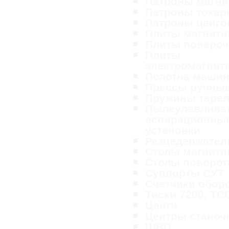
Патроны магн
Патроны тока
Патроны цанг
Плиты магнит
Плиты поверо
Плиты
электромагнит
Полотна маши
Прессы ручны
Пружины таре
Пылеулавливат
аспирационны
установки
Резцедержател
Столы магнит
Столы поворо
Суппорты СУТ
Счетчики обор
Тиски 7200, ТС
Цанги
Центры станоч
ШВП