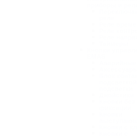
приборы и рел
Переключа
реле
Реле време
Реле контр
Реле напря
Таймеры
Кнопки управл
EMAS
Аварийные
Аксессуар
Блок конта
подсветкой
подсветки
Джойстики
Кнопки без
фиксации
Кнопки
выступаю
Кнопки с к
Кнопки с