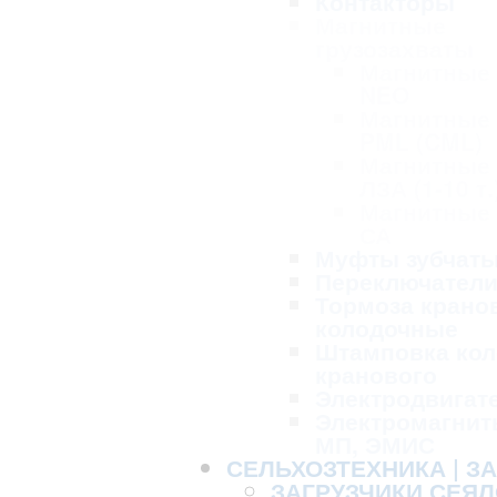
Контакторы
Магнитные
грузозахваты
Магнитные
NEO
Магнитные
PML (CML)
Магнитные
ЛЗА (1-10 т.
Магнитные
СА
Муфты зубчат
Переключател
Тормоза крано
колодочные
Штамповка кол
кранового
Электродвигат
Электромагнит
МП, ЭМИС
СЕЛЬХОЗТЕХНИКА | З
ЗАГРУЗЧИКИ СЕЯЛ