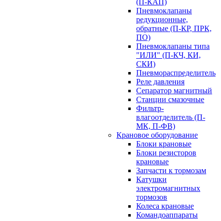
(П-КАП)
Пневмоклапаны
редукционные,
обратные (П-КР, ПРК,
ПО)
Пневмоклапаны типа
"ИЛИ" (П-КЧ, КИ,
СКИ)
Пневмораспределитель
Реле давления
Сепаратор магнитный
Станции смазочные
Фильтр-
влагоотделитель (П-
МК, П-ФВ)
Крановое оборудование
Блоки крановые
Блоки резисторов
крановые
Запчасти к тормозам
Катушки
электромагнитных
тормозов
Колеса крановые
Командоаппараты