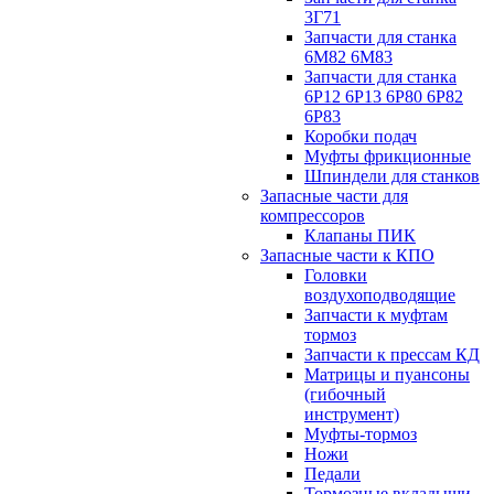
3Г71
Запчасти для станка
6М82 6М83
Запчасти для станка
6Р12 6Р13 6Р80 6Р82
6Р83
Коробки подач
Муфты фрикционные
Шпиндели для станков
Запасные части для
компрессоров
Клапаны ПИК
Запасные части к КПО
Головки
воздухоподводящие
Запчасти к муфтам
тормоз
Запчасти к прессам КД
Матрицы и пуансоны
(гибочный
инструмент)
Муфты-тормоз
Ножи
Педали
Тормозные вкладыши