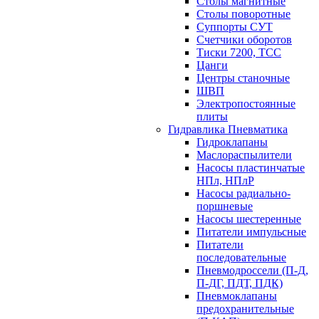
Столы магнитные
Столы поворотные
Суппорты СУТ
Счетчики оборотов
Тиски 7200, ТСС
Цанги
Центры станочные
ШВП
Электропостоянные
плиты
Гидравлика Пневматика
Гидроклапаны
Маслораспылители
Насосы пластинчатые
НПл, НПлР
Насосы радиально-
поршневые
Насосы шестеренные
Питатели импульсные
Питатели
последовательные
Пневмодроссели (П-Д,
П-ДГ, ПДТ, ПДК)
Пневмоклапаны
предохранительные