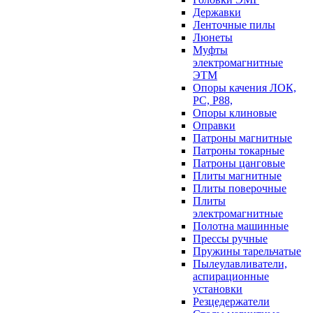
Державки
Ленточные пилы
Люнеты
Муфты
электромагнитные
ЭТМ
Опоры качения ЛОК,
РС, Р88,
Опоры клиновые
Оправки
Патроны магнитные
Патроны токарные
Патроны цанговые
Плиты магнитные
Плиты поверочные
Плиты
электромагнитные
Полотна машинные
Прессы ручные
Пружины тарельчатые
Пылеулавливатели,
аспирационные
установки
Резцедержатели