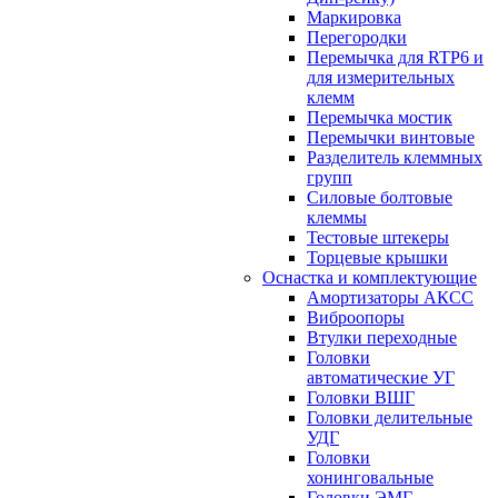
Маркировка
Перегородки
Перемычка для RTP6 и
для измерительных
клемм
Перемычка мостик
Перемычки винтовые
Разделитель клеммных
групп
Силовые болтовые
клеммы
Тестовые штекеры
Торцевые крышки
Оснастка и комплектующие
Амортизаторы АКСС
Виброопоры
Втулки переходные
Головки
автоматические УГ
Головки ВШГ
Головки делительные
УДГ
Головки
хонинговальные
Головки ЭМГ