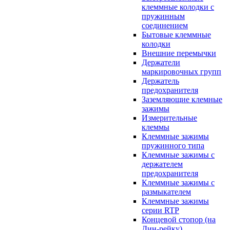
клеммные колодки с
пружинным
соединением
Бытовые клеммные
колодки
Внешние перемычки
Держатели
маркировочных групп
Держатель
предохранителя
Заземляющие клемные
зажимы
Измерительные
клеммы
Клеммные зажимы
пружинного типа
Клеммные зажимы с
держателем
предохранителя
Клеммные зажимы с
размыкателем
Клеммные зажимы
серии RTP
Концевой стопор (на
Дин-рейку)