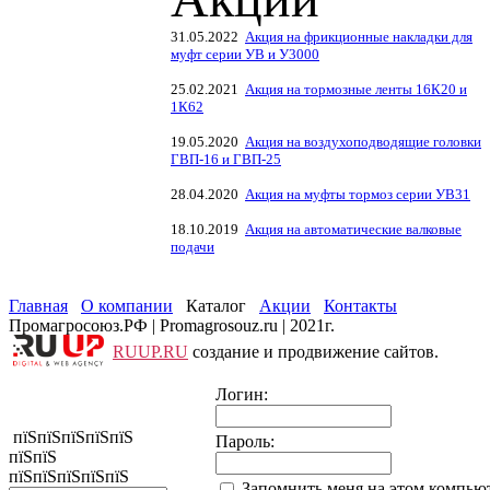
31.05.2022
Акция на фрикционные накладки для
муфт серии УВ и У3000
25.02.2021
Акция на тормозные ленты 16К20 и
1К62
19.05.2020
Акция на воздухоподводящие головки
ГВП-16 и ГВП-25
28.04.2020
Акция на муфты тормоз серии УВ31
18.10.2019
Акция на автоматические валковые
подачи
Главная
О компании
Каталог
Акции
Контакты
Промагросоюз.РФ | Promagrosouz.ru | 2021г.
RUUP.RU
создание и продвижение сайтов.
Логин:
пїЅпїЅпїЅпїЅпїЅ
Пароль:
пїЅпїЅ
пїЅпїЅпїЅпїЅпїЅ
Запомнить меня на этом компью