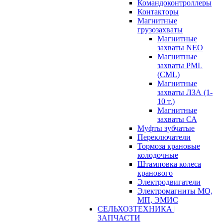
Командоконтроллеры
Контакторы
Магнитные
грузозахваты
Магнитные
захваты NEO
Магнитные
захваты PML
(CML)
Магнитные
захваты ЛЗА (1-
10 т.)
Магнитные
захваты СА
Муфты зубчатые
Переключатели
Тормоза крановые
колодочные
Штамповка колеса
кранового
Электродвигатели
Электромагниты МО,
МП, ЭМИС
СЕЛЬХОЗТЕХНИКА |
ЗАПЧАСТИ