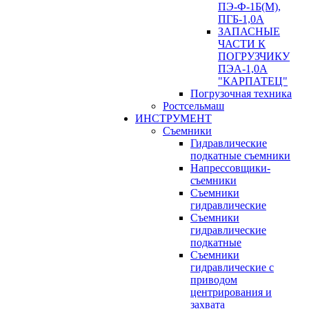
ПЭ-Ф-1Б(М),
ПГБ-1,0А
ЗАПАСНЫЕ
ЧАСТИ К
ПОГРУЗЧИКУ
ПЭА-1,0А
"КАРПАТЕЦ"
Погрузочная техника
Ростсельмаш
ИНСТРУМЕНТ
Съемники
Гидравлические
подкатные съемники
Напрессовщики-
съемники
Съемники
гидравлические
Съемники
гидравлические
подкатные
Съемники
гидравлические с
приводом
центрирования и
захвата