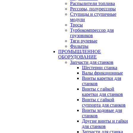
Распылители топлива
Рессоры, полурессоры
Ступицы и ступичные
модули
Тросы
Турбокомпрессор для
грузовиков
Тяги рулевые
Фильтры
ПРОМЫШЛЕННОЕ
ОБОРУДОВАНИЕ
Запчасти для станков
Шестерни станка
Валы фрикционные
Винты каретки для
станков
Винты с гайкой
каретки для станков
Винты с гайкой
суппорта для станков
Винты ходовые для
станков
Другие винты и гайки
для станков
Запчасти для станка