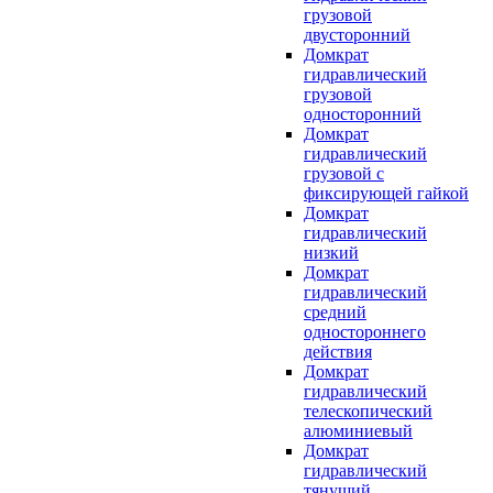
грузовой
двусторонний
Домкрат
гидравлический
грузовой
односторонний
Домкрат
гидравлический
грузовой с
фиксирующей гайкой
Домкрат
гидравлический
низкий
Домкрат
гидравлический
средний
одностороннего
действия
Домкрат
гидравлический
телескопический
алюминиевый
Домкрат
гидравлический
тянущий