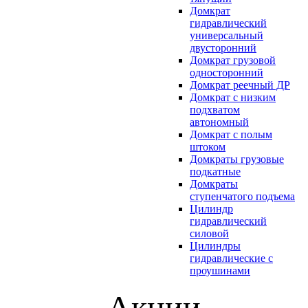
Домкрат
гидравлический
универсальный
двусторонний
Домкрат грузовой
односторонний
Домкрат реечный ДР
Домкрат с низким
подхватом
автономный
Домкрат с полым
штоком
Домкраты грузовые
подкатные
Домкраты
ступенчатого подъема
Цилиндр
гидравлический
силовой
Цилиндры
гидравлические с
проушинами
Акции