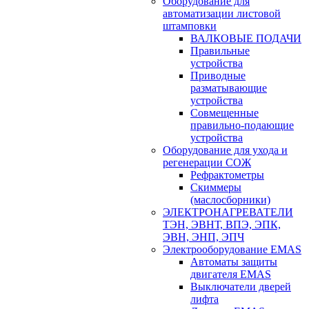
Оборудование для
автоматизации листовой
штамповки
ВАЛКОВЫЕ ПОДАЧИ
Правильные
устройства
Приводные
разматывающие
устройства
Совмещенные
правильно-подающие
устройства
Оборудование для ухода и
регенерации СОЖ
Рефрактометры
Скиммеры
(маслосборники)
ЭЛЕКТРОНАГРЕВАТЕЛИ
ТЭН, ЭВНТ, ВПЭ, ЭПК,
ЭВН, ЭНП, ЭПЧ
Электрооборудование EMAS
Автоматы защиты
двигателя EMAS
Выключатели дверей
лифта