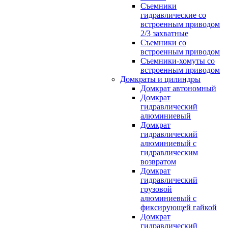
Съемники
гидравлические со
встроенным приводом
2/3 захватные
Съемники со
встроенным приводом
Съемники-хомуты со
встроенным приводом
Домкраты и цилиндры
Домкрат автономный
Домкрат
гидравлический
алюминиевый
Домкрат
гидравлический
алюминиевый с
гидравлическим
возвратом
Домкрат
гидравлический
грузовой
алюминиевый с
фиксирующей гайкой
Домкрат
гидравлический