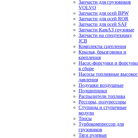
Запчасти для грузовиков
VOLVO
Запчасти для осей BPW
Запчасти для осей ROR
Запчасти для осей SAF
Запчасти КамАЗ грузовые
Запчасти на спецтехнику
JCB
Комплекты сцепления
Крылья, брызговики и
крепления
Насос-форсунки и форсунк
в сборе
Насосы топливные высоког
давления
Подушки воздушные
Подшипники
Распылители топлива
Рессоры, полурессоры
Ступицы и ступичные
модули
Тросы
Турбокомпрессор для
грузовиков
Тяги рулевые