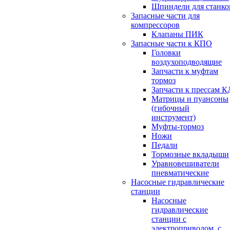
Шпиндели для станко
Запасные части для
компрессоров
Клапаны ПИК
Запасные части к КПО
Головки
воздухоподводящие
Запчасти к муфтам
тормоз
Запчасти к прессам К
Матрицы и пуансоны
(гибочный
инструмент)
Муфты-тормоз
Ножи
Педали
Тормозные вкладыши
Уравновешиватели
пневматические
Насосные гидравлические
станции
Насосные
гидравлические
станции с
электроприводом, с