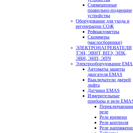
Совмещенные
правильно-подающие
устройства
Оборудование для ухода и
регенерации СОЖ
Рефрактометры
Скиммеры
(маслосборники)
ЭЛЕКТРОНАГРЕВАТЕЛИ
ТЭН, ЭВНТ, ВПЭ, ЭПК,
ЭВН, ЭНП, ЭПЧ
Электрооборудование EMA
Автоматы защиты
двигателя EMAS
Выключатели дверей
лифта
Датчики EMAS
Измерительные
приборы и реле EMA
Переключающи
реле
Реле времени
Реле контроля
Реле напряжени