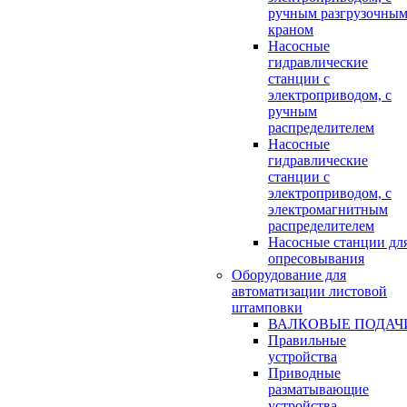
ручным разгрузочны
краном
Насосные
гидравлические
станции с
электроприводом, с
ручным
распределителем
Насосные
гидравлические
станции с
электроприводом, с
электромагнитным
распределителем
Насосные станции дл
опресовывания
Оборудование для
автоматизации листовой
штамповки
ВАЛКОВЫЕ ПОДАЧ
Правильные
устройства
Приводные
разматывающие
устройства