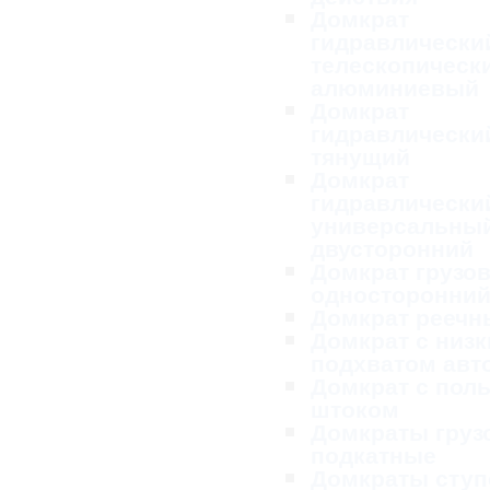
Домкрат
гидравлически
телескопическ
алюминиевый
Домкрат
гидравлически
тянущий
Домкрат
гидравлически
универсальны
двусторонний
Домкрат грузо
односторонни
Домкрат реечн
Домкрат с низ
подхватом ав
Домкрат с пол
штоком
Домкраты груз
подкатные
Домкраты ступ