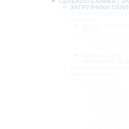
СЕЛЬХОЗТЕХНИКА | З
ЗАГРУЗЧИКИ СЕЯЛ
Запчасти к импорт
технике
Диски, стойки,
OFAS
ЗАПЧАСТИ LE
Запчасти L
Geliodor
Запчасти для
комбайнов CL
Погрузчики грейф
фронтальные
Запчасти для
погрузчиков
ЗАПАСНЫЕ
К ПОГРУЗЧ
ПБМ-800
ЗАПАСНЫЕ
К ПОГРУЗЧ
ПКУ-0,8
ЗАПАСНЫЕ 