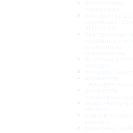
Безвинтовая
перемычка
Большой разде
клеммных гру
(RTP16-50)
Быстрозажимн
клеммные коло
пружинным
соединением
Бытовые клем
колодки
Внешние пере
Держатели
маркировочных
Держатель
предохранител
Заземляющие 
зажимы
Измерительны
клеммы
Клеммные заж