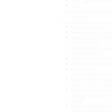
Центры станоч
ШВП
Электропосто
плиты
Гидравлика Пневм
Гидроклапаны
Маслораспыли
Насосы пласти
НПл, НПлР
Насосы радиал
поршневые
Насосы шесте
Питатели импу
Питатели
последовател
Пневмодроссел
П-ДГ, ПДТ, ПДК
Пневмоклапан
предохранител
КАП)
Пневмоклапан
редукционные,