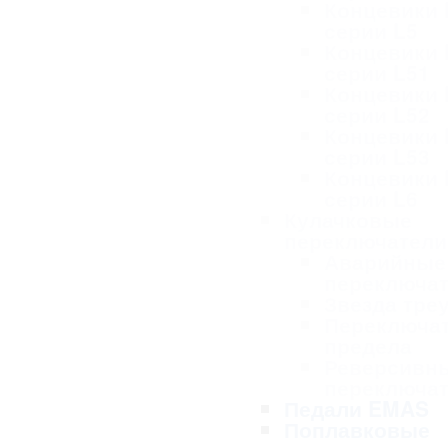
Концевики
серии L5
Концевики
серии L51
Концевики
серии L52
Концевики
серии L53
Концевики
серии L6
Кулачковые
переключател
Аварийные
переключа
Звезда тре
Переключа
предела
Реверсивн
переключа
Педали EMAS
Поплавковые