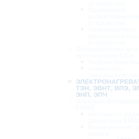
устройства
Приводные
разматывающи
устройства
Совмещенные
правильно-по
устройства
Оборудование для 
регенерации СОЖ
Рефрактометр
Скиммеры
(маслосборник
ЭЛЕКТРОНАГРЕВА
ТЭН, ЭВНТ, ВПЭ, Э
ЭНП, ЭПЧ
Электрооборудова
EMAS
Автоматы защ
двигателя EMA
Выключатели 
лифта