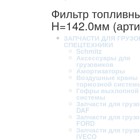
Фильтр топливны
H=142.0мм (арти
ЗАПЧАСТИ ДЛЯ ГРУЗО
СПЕЦТЕХНИКИ
Schmitz
Аксессуары для
грузовиков
Амортизаторы
Воздушные краны
тормозной систем
Гофры выхлопной
системы
Запчасти для груз
DAF
Запчасти для груз
FORD
Запчасти для груз
IVECO