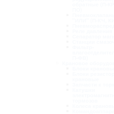
обратные (П-КР
ПО)
Пневмоклапан
"ИЛИ" (П-КЧ, К
Пневмораспре
Реле давления
Сепаратор маг
Станции смазо
Фильтр-
влагоотделител
П-ФВ)
Крановое оборудо
Блоки крановы
Блоки резисто
крановые
Запчасти к то
Катушки
электромагнит
тормозов
Колеса кранов
Командоаппар