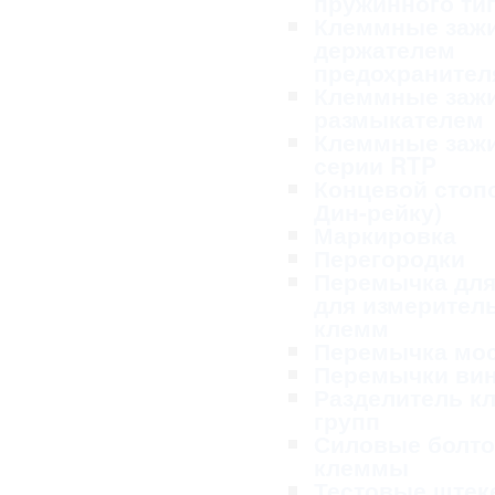
пружинного ти
Клеммные заж
держателем
предохранител
Клеммные заж
размыкателем
Клеммные заж
серии RTP
Концевой стопо
Дин-рейку)
Маркировка
Перегородки
Перемычка для
для измерител
клемм
Перемычка мо
Перемычки ви
Разделитель к
групп
Силовые болт
клеммы
Тестовые ште