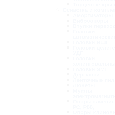
Торцевые кры
Оснастка и компл
Амортизаторы
Виброопоры
Втулки перехо
Головки
автоматически
Головки ВШГ
Головки делит
УДГ
Головки
хонинговальн
Головки ЭМГ
Державки
Ленточные пи
Люнеты
Муфты
электромагнит
Опоры качения
РС, Р88,
Опоры клинов