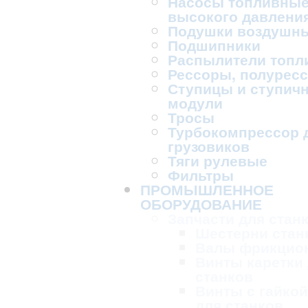
Насосы топливны
высокого давлени
Подушки воздушн
Подшипники
Распылители топл
Рессоры, полурес
Ступицы и ступич
модули
Тросы
Турбокомпрессор 
грузовиков
Тяги рулевые
Фильтры
ПРОМЫШЛЕННОЕ
ОБОРУДОВАНИЕ
Запчасти для стан
Шестерни стан
Валы фрикцио
Винты каретки
станков
Винты с гайкой
для станков