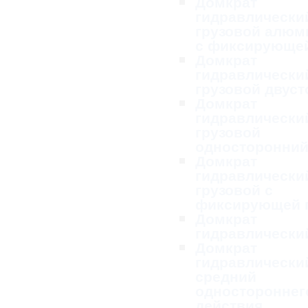
Домкрат
гидравлически
грузовой алю
с фиксирующей
Домкрат
гидравлически
грузовой двус
Домкрат
гидравлически
грузовой
односторонни
Домкрат
гидравлически
грузовой с
фиксирующей 
Домкрат
гидравлически
Домкрат
гидравлически
средний
одностороннег
действия