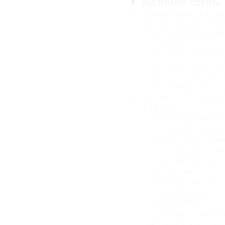
Датчики EMAS
Измерительны
приборы и рел
Переключа
реле
Реле време
Реле контр
Реле напря
Таймеры
Кнопки управл
EMAS
Аварийные
Аксессуар
Блок конта
подсветкой
подсветки
Джойстики
Кнопки без
фиксации
Кнопки
выступаю
Кнопки с к