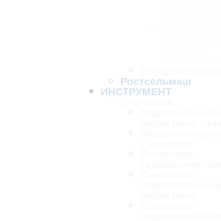
ПОГРУЗЧИК
Ф-1Б(М), ПГ
ЗАПАСНЫЕ
К ПОГРУЗЧ
ПЭА-1,0А
"КАРПАТЕЦ
Погрузочная те
Ростсельмаш
ИНСТРУМЕНТ
Съемники
Гидравлически
подкатные съе
Напрессовщик
съемники
Съемники
гидравлически
Съемники
гидравлически
подкатные
Съемники
гидравлически