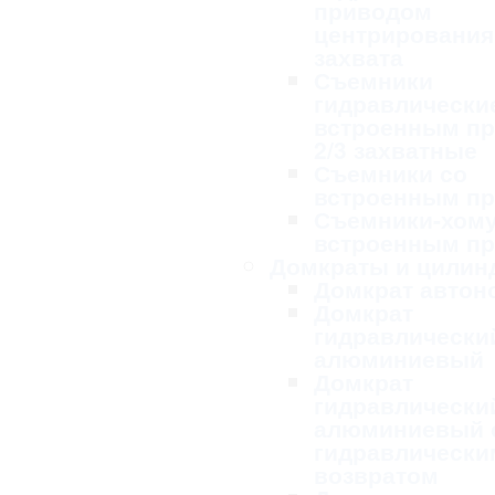
приводом
центрирования
захвата
Съемники
гидравлически
встроенным п
2/3 захватные
Съемники со
встроенным п
Съемники-хому
встроенным п
Домкраты и цилин
Домкрат авто
Домкрат
гидравлически
алюминиевый
Домкрат
гидравлически
алюминиевый 
гидравлически
возвратом