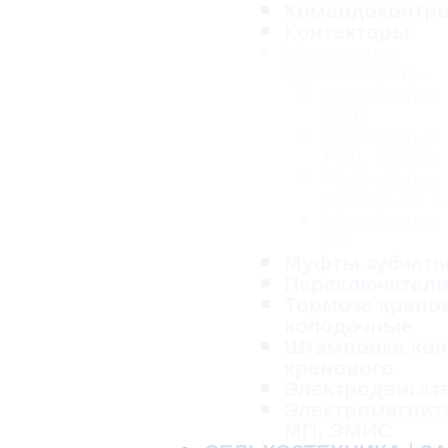
Командоконтр
Контакторы
Магнитные
грузозахваты
Магнитные
NEO
Магнитные
PML (CML)
Магнитные
ЛЗА (1-10 т.
Магнитные
СА
Муфты зубчат
Переключател
Тормоза крано
колодочные
Штамповка кол
кранового
Электродвигат
Электромагнит
МП, ЭМИС