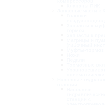
компрессоров
Клапаны ПИК
Запасные части к 
Головки
воздухоподво
Запчасти к му
тормоз
Запчасти к пре
Матрицы и пу
(гибочный инс
Муфты-тормоз
Ножи
Педали
Тормозные вк
Уравновешива
пневматически
Насосные гидравл
станции
Насосные
гидравлически
станции с
электропривод