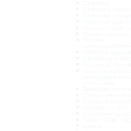
Оправки
Патроны магн
Патроны тока
Патроны цанг
Плиты магнит
Плиты поверо
Плиты
электромагнит
Полотна маши
Прессы ручны
Пружины таре
Пылеулавливат
аспирационны
установки
Резцедержател
Столы магнит
Столы поворо
Суппорты СУТ
Счетчики обор
Тиски 7200, ТС
Цанги