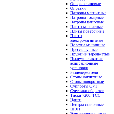
Опоры клиновые
Оправки
Патроны магнитные
Патроны токарные
Патроны цанговые
Плиты магнитные
Плиты поверочные
Плиты
электромагнитные
Полотна машинные
Прессы ручные
Пружины тарельчатые
Пылеулавливатели,
аспирационные
установки
Резцедержатели
Столы магнитные
Столы поворотные
Суппорты СУТ
Счетчики оборотов
Тиски 7200, ТСС
Цанги
Центры станочные
ШВП
Электропостоянные