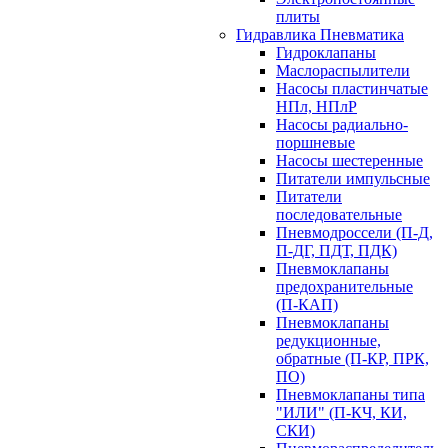
плиты
Гидравлика Пневматика
Гидроклапаны
Маслораспылители
Насосы пластинчатые
НПл, НПлР
Насосы радиально-
поршневые
Насосы шестеренные
Питатели импульсные
Питатели
последовательные
Пневмодроссели (П-Д,
П-ДГ, ПДТ, ПДК)
Пневмоклапаны
предохранительные
(П-КАП)
Пневмоклапаны
редукционные,
обратные (П-КР, ПРК,
ПО)
Пневмоклапаны типа
"ИЛИ" (П-КЧ, КИ,
СКИ)