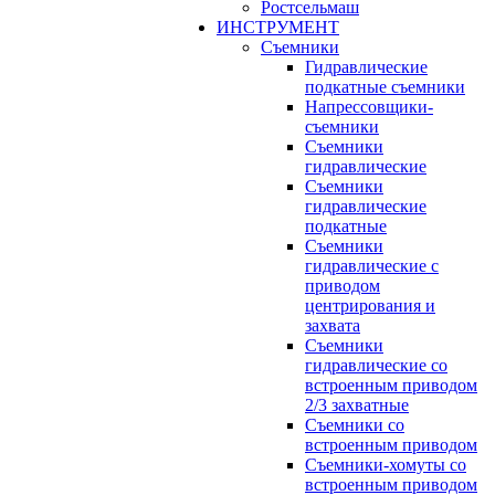
Ростсельмаш
ИНСТРУМЕНТ
Съемники
Гидравлические
подкатные съемники
Напрессовщики-
съемники
Съемники
гидравлические
Съемники
гидравлические
подкатные
Съемники
гидравлические с
приводом
центрирования и
захвата
Съемники
гидравлические со
встроенным приводом
2/3 захватные
Съемники со
встроенным приводом
Съемники-хомуты со
встроенным приводом