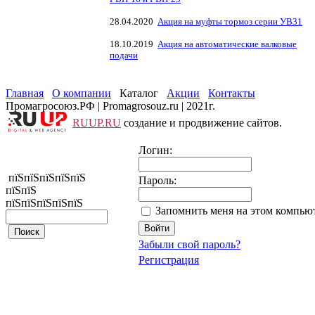
28.04.2020
Акция на муфты тормоз серии УВ31
18.10.2019
Акция на автоматические валковые
подачи
Главная
О компании
Каталог
Акции
Контакты
Промагросоюз.РФ | Promagrosouz.ru | 2021г.
RUUP.RU
создание и продвижение сайтов.
Логин:
пїЅпїЅпїЅпїЅпїЅ
Пароль:
пїЅпїЅ
пїЅпїЅпїЅпїЅпїЅ
Запомнить меня на этом компью
Забыли свой пароль?
Регистрация