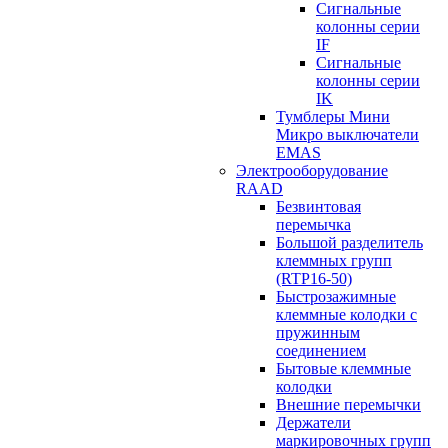
Сигнальные
колонны серии
IF
Сигнальные
колонны серии
IK
Тумблеры Мини
Микро выключатели
EMAS
Электрооборудование
RAAD
Безвинтовая
перемычка
Большой разделитель
клеммных групп
(RTP16-50)
Быстрозажимные
клеммные колодки с
пружинным
соединением
Бытовые клеммные
колодки
Внешние перемычки
Держатели
маркировочных групп