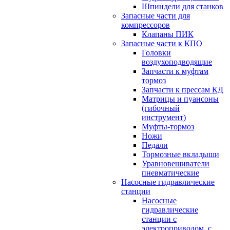
Шпиндели для станков
Запасные части для
компрессоров
Клапаны ПИК
Запасные части к КПО
Головки
воздухоподводящие
Запчасти к муфтам
тормоз
Запчасти к прессам КД
Матрицы и пуансоны
(гибочный
инструмент)
Муфты-тормоз
Ножи
Педали
Тормозные вкладыши
Уравновешиватели
пневматические
Насосные гидравлические
станции
Насосные
гидравлические
станции с
электроприводом, с