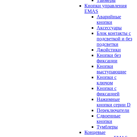
Таймеры
Кнопки управления
EMAS
Аварийные
кнопки
Аксессуары
Блок контакты с
подсветкой и без
подсветки
Джойстики
Кнопки без
фиксации
Кнопки
выступающие
Кнопки с
ключом
Кнопки с
фиксацией
Нажимные
кнопки серии D
Переключатели
Сдвоенные
кнопки
Тумблеры
Концевые