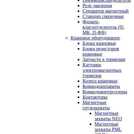
Пневмораспределитель
Реле давления
Сепаратор магнитный
Станции смазочные
Фильтр-
влагоотделитель (П-
МК, П-ФВ)
Крановое оборудование
Блоки крановые
Блоки резисторов
крановые
Запчасти к тормозам
Катушки
электромагнитных
тормозов
Колеса крановые
Командоаппараты
Командоконтроллеры
Контакторы
Магнитные
грузозахваты
Магнитные
захваты NEO
Магнитные
захваты PML