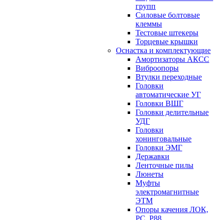
групп
Силовые болтовые
клеммы
Тестовые штекеры
Торцевые крышки
Оснастка и комплектующие
Амортизаторы АКСС
Виброопоры
Втулки переходные
Головки
автоматические УГ
Головки ВШГ
Головки делительные
УДГ
Головки
хонинговальные
Головки ЭМГ
Державки
Ленточные пилы
Люнеты
Муфты
электромагнитные
ЭТМ
Опоры качения ЛОК,
РС, Р88,