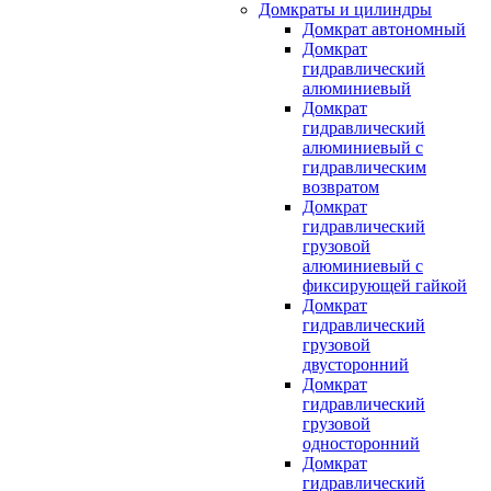
Домкраты и цилиндры
Домкрат автономный
Домкрат
гидравлический
алюминиевый
Домкрат
гидравлический
алюминиевый с
гидравлическим
возвратом
Домкрат
гидравлический
грузовой
алюминиевый с
фиксирующей гайкой
Домкрат
гидравлический
грузовой
двусторонний
Домкрат
гидравлический
грузовой
односторонний
Домкрат
гидравлический