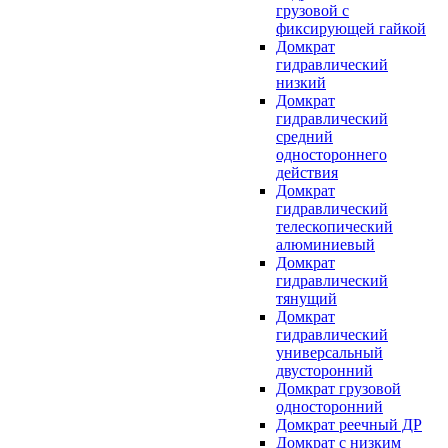
грузовой с
фиксирующей гайкой
Домкрат
гидравлический
низкий
Домкрат
гидравлический
средний
одностороннего
действия
Домкрат
гидравлический
телескопический
алюминиевый
Домкрат
гидравлический
тянущий
Домкрат
гидравлический
универсальный
двусторонний
Домкрат грузовой
односторонний
Домкрат реечный ДР
Домкрат с низким