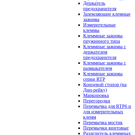
Держатель
предохранителя
Заземляющие клемные
зажимы
Измерительные
клеммы
Клеммные зажимы
пружинного типа
Клеммные зажимы с
держателем
предохранителя
Клеммные зажимы с
размыкателем
Клеммные зажимы
серии RTP
Концевой стопор (на
Дин-рейку)
Маркировка
Перегородки
Перемычка для RTP6 и
для измерительных
клемм
Перемычка мостик
Перемычки винтовые
Разделитель клеммных