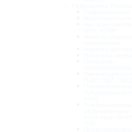
Гидравлика Пневм
Гидроклапаны
Маслораспыли
Насосы пласти
НПл, НПлР
Насосы радиал
поршневые
Насосы шесте
Питатели импу
Питатели
последовател
Пневмодроссел
П-ДГ, ПДТ, ПДК
Пневмоклапан
предохранител
КАП)
Пневмоклапан
редукционные,
обратные (П-КР
ПО)
Пневмоклапан