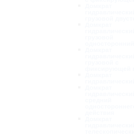
Домкрат
гидравлически
грузовой двус
Домкрат
гидравлически
грузовой
односторонни
Домкрат
гидравлически
грузовой с
фиксирующей 
Домкрат
гидравлически
Домкрат
гидравлически
средний
одностороннег
действия
Домкрат
гидравлически
телескопическ