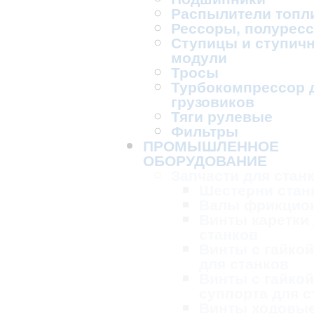
Распылители топл
Рессоры, полурес
Ступицы и ступич
модули
Тросы
Турбокомпрессор 
грузовиков
Тяги рулевые
Фильтры
ПРОМЫШЛЕННОЕ
ОБОРУДОВАНИЕ
Запчасти для стан
Шестерни стан
Валы фрикцио
Винты каретки
станков
Винты с гайкой
для станков
Винты с гайкой
суппорта для с
Винты ходовые