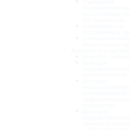
Съемники
гидравлически
встроенным п
2/3 захватные
Съемники со
встроенным п
Съемники-хому
встроенным п
Домкраты и цилин
Домкрат авто
Домкрат
гидравлически
алюминиевый
Домкрат
гидравлически
алюминиевый 
гидравлически
возвратом
Домкрат
гидравлически
грузовой алю
с фиксирующей