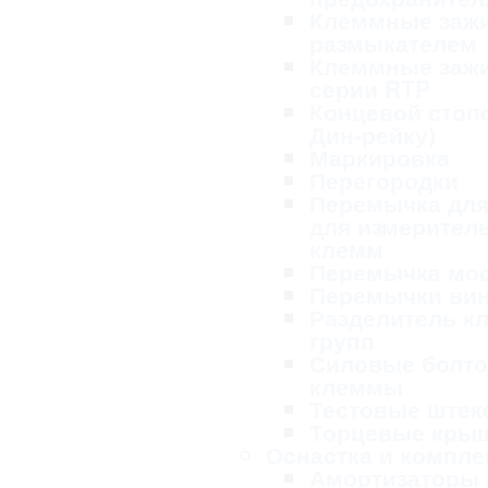
Клеммные заж
размыкателем
Клеммные заж
серии RTP
Концевой стопо
Дин-рейку)
Маркировка
Перегородки
Перемычка для
для измерител
клемм
Перемычка мо
Перемычки ви
Разделитель к
групп
Силовые болт
клеммы
Тестовые ште
Торцевые кры
Оснастка и компл
Амортизаторы