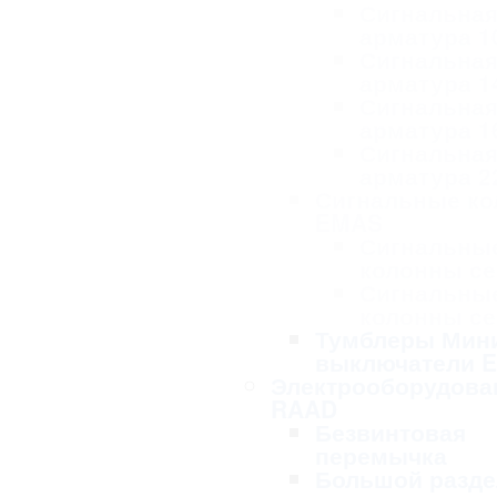
Сигнальна
арматура 1
Сигнальна
арматура 1
Сигнальна
арматура 1
Сигнальна
арматура 2
Сигнальные к
EMAS
Сигнальны
колонны се
Сигнальны
колонны се
Тумблеры Мин
выключатели 
Электрооборудова
RAAD
Безвинтовая
перемычка
Большой разде