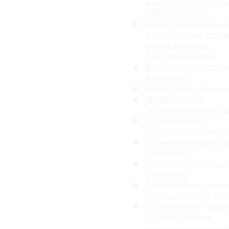
клеммных гру
(RTP16-50)
Быстрозажимн
клеммные коло
пружинным
соединением
Бытовые клем
колодки
Внешние пере
Держатели
маркировочных
Держатель
предохранител
Заземляющие 
зажимы
Измерительны
клеммы
Клеммные заж
пружинного ти
Клеммные заж
держателем
предохранител