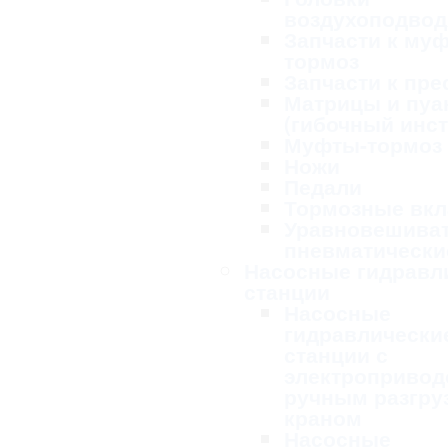
воздухоподво
Запчасти к му
тормоз
Запчасти к пре
Матрицы и пу
(гибочный инс
Муфты-тормоз
Ножи
Педали
Тормозные вк
Уравновешива
пневматически
Насосные гидравл
станции
Насосные
гидравлически
станции с
электропривод
ручным разгру
краном
Насосные