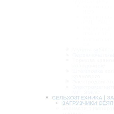
грузозахваты
Магнитные
NEO
Магнитные
PML (CML)
Магнитные
ЛЗА (1-10 т.
Магнитные
СА
Муфты зубчат
Переключател
Тормоза крано
колодочные
Штамповка кол
кранового
Электродвигат
Электромагнит
МП, ЭМИС
СЕЛЬХОЗТЕХНИКА | З
ЗАГРУЗЧИКИ СЕЯЛ
Запчасти к импорт
технике