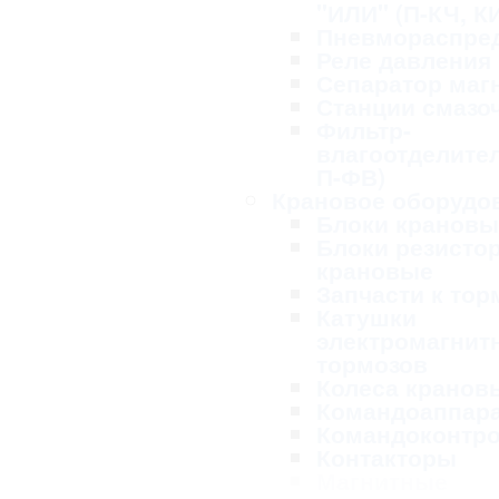
"ИЛИ" (П-КЧ, К
Пневмораспре
Реле давления
Сепаратор маг
Станции смазо
Фильтр-
влагоотделител
П-ФВ)
Крановое оборудо
Блоки крановы
Блоки резисто
крановые
Запчасти к то
Катушки
электромагнит
тормозов
Колеса кранов
Командоаппар
Командоконтр
Контакторы
Магнитные