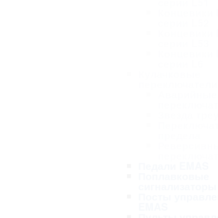
серии L51
Концевики
серии L52
Концевики
серии L53
Концевики
серии L6
Кулачковые
переключател
Аварийные
переключа
Звезда тре
Переключа
предела
Реверсивн
переключа
Педали EMAS
Поплавковые
сигнализаторы
Посты управле
EMAS
Пульты управл