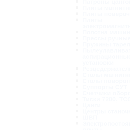
Патроны цанг
Плиты магнит
Плиты поверо
Плиты
электромагнит
Полотна маши
Прессы ручны
Пружины таре
Пылеулавливат
аспирационны
установки
Резцедержател
Столы магнит
Столы поворо
Суппорты СУТ
Счетчики обор
Тиски 7200, ТС
Цанги
Центры станоч
ШВП
Электропосто
плиты