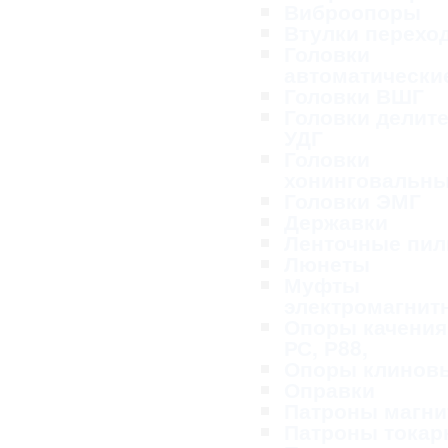
Виброопоры
Втулки перехо
Головки
автоматически
Головки ВШГ
Головки делит
УДГ
Головки
хонинговальн
Головки ЭМГ
Державки
Ленточные пи
Люнеты
Муфты
электромагнит
Опоры качения
РС, Р88,
Опоры клинов
Оправки
Патроны магн
Патроны тока