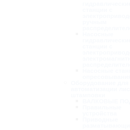
гидравлически
станции с
электропривод
ручным
распределител
Насосные
гидравлически
станции с
электропривод
электромагни
распределител
Насосные стан
опресовывани
Оборудование для
автоматизации ли
штамповки
ВАЛКОВЫЕ ПО
Правильные
устройства
Приводные
разматывающи