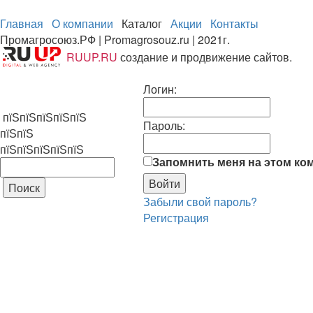
Главная
О компании
Каталог
Акции
Контакты
Промагросоюз.РФ | Promagrosouz.ru | 2021г.
RUUP.RU
создание и продвижение сайтов.
Логин:
пїЅпїЅпїЅпїЅпїЅ
Пароль:
пїЅпїЅ
пїЅпїЅпїЅпїЅпїЅ
Запомнить меня на этом ко
Забыли свой пароль?
Регистрация