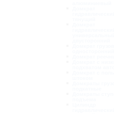
алюминиевый
Домкрат
гидравлически
тянущий
Домкрат
гидравлически
универсальны
двусторонний
Домкрат грузо
односторонни
Домкрат реечн
Домкрат с низ
подхватом ав
Домкрат с пол
штоком
Домкраты груз
подкатные
Домкраты ступ
подъема
Цилиндр
гидравлически