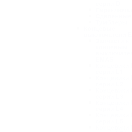
серии D
Переключа
Сдвоенные
Тумблеры
Концевые
выключатели 
Запчасти к
концевым
выключате
EMAS
Концевики
серии L1
Концевики
серии L2
Концевики
серии L3
Концевики
серии L4
Концевики
серии L5
Концевики