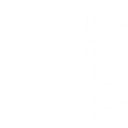
реле
Реле време
Реле контр
Реле напря
Таймеры
Кнопки управл
EMAS
Аварийные
Аксессуар
Блок конта
подсветкой
подсветки
Джойстики
Кнопки без
фиксации
Кнопки
выступаю
Кнопки с к
Кнопки с
фиксацией
Нажимные 