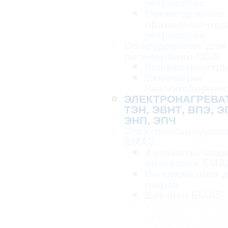
устройства
Совмещенные
правильно-по
устройства
Оборудование для 
регенерации СОЖ
Рефрактометр
Скиммеры
(маслосборник
ЭЛЕКТРОНАГРЕВА
ТЭН, ЭВНТ, ВПЭ, Э
ЭНП, ЭПЧ
Электрооборудова
EMAS
Автоматы защ
двигателя EMA
Выключатели 
лифта
Датчики EMAS
Измерительны
приборы и рел
Переключа