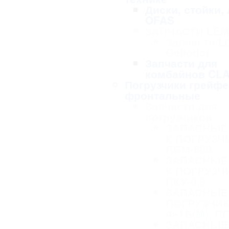
Диски, стойки,
OFAS
ЗАПЧАСТИ LE
Запчасти L
Geliodor
Запчасти для
комбайнов CL
Погрузчики грейф
фронтальные
Запчасти для
погрузчиков
ЗАПАСНЫЕ
К ПОГРУЗЧ
ПБМ-800
ЗАПАСНЫЕ
К ПОГРУЗЧ
ПКУ-0,8
ЗАПАСНЫЕ 
ПОГРУЗЧИК
Ф-1Б(М), ПГ
ЗАПАСНЫЕ