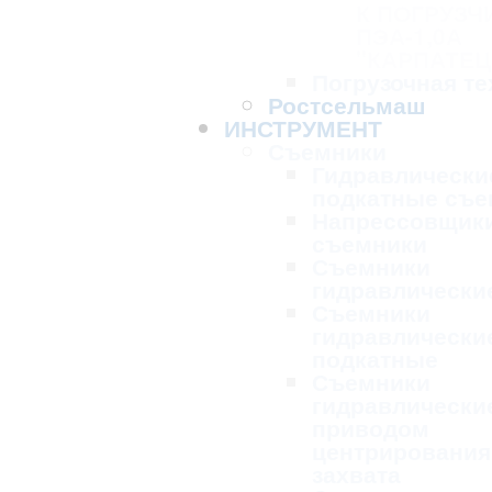
К ПОГРУЗЧ
ПЭА-1,0А
"КАРПАТЕЦ
Погрузочная те
Ростсельмаш
ИНСТРУМЕНТ
Съемники
Гидравлически
подкатные съе
Напрессовщик
съемники
Съемники
гидравлически
Съемники
гидравлически
подкатные
Съемники
гидравлически
приводом
центрирования
захвата