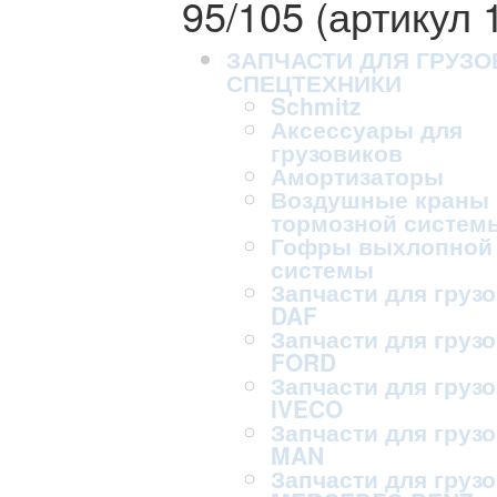
95/105 (артикул 
ЗАПЧАСТИ ДЛЯ ГРУЗО
СПЕЦТЕХНИКИ
Schmitz
Аксессуары для
грузовиков
Амортизаторы
Воздушные краны
тормозной систем
Гофры выхлопной
системы
Запчасти для груз
DAF
Запчасти для груз
FORD
Запчасти для груз
IVECO
Запчасти для груз
MAN
Запчасти для груз