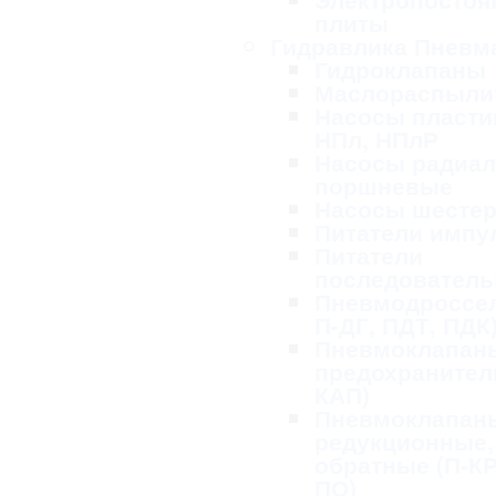
плиты
Гидравлика Пневм
Гидроклапаны
Маслораспыли
Насосы пласти
НПл, НПлР
Насосы радиал
поршневые
Насосы шесте
Питатели импу
Питатели
последовател
Пневмодроссел
П-ДГ, ПДТ, ПДК
Пневмоклапан
предохранител
КАП)
Пневмоклапан
редукционные,
обратные (П-КР
ПО)