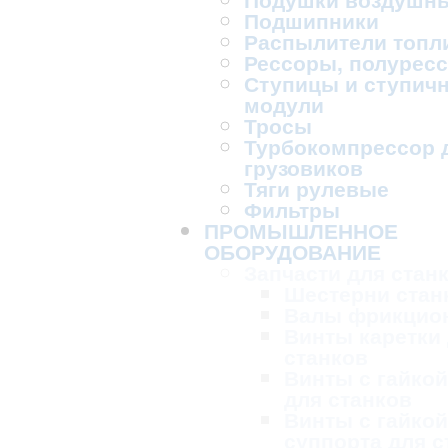
Подшипники
Распылители топл
Рессоры, полурес
Ступицы и ступич
модули
Тросы
Турбокомпрессор 
грузовиков
Тяги рулевые
Фильтры
ПРОМЫШЛЕННОЕ
ОБОРУДОВАНИЕ
Запчасти для стан
Шестерни стан
Валы фрикцио
Винты каретки
станков
Винты с гайкой
для станков
Винты с гайкой
суппорта для с