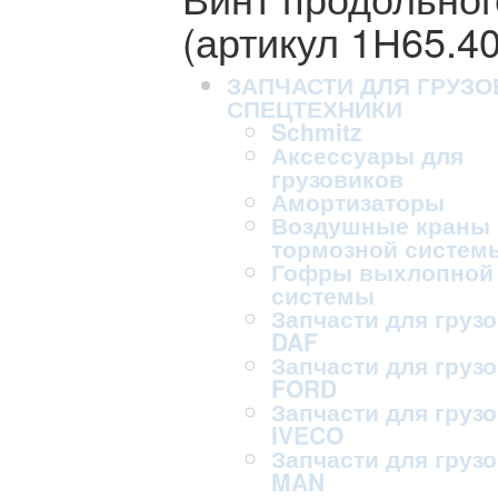
(артикул 1Н65.40
ЗАПЧАСТИ ДЛЯ ГРУЗО
СПЕЦТЕХНИКИ
Schmitz
Аксессуары для
грузовиков
Амортизаторы
Воздушные краны
тормозной систем
Гофры выхлопной
системы
Запчасти для груз
DAF
Запчасти для груз
FORD
Запчасти для груз
IVECO
Запчасти для груз
MAN