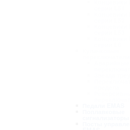
Концевики
серии L51
Концевики
серии L52
Концевики
серии L53
Концевики
серии L6
Кулачковые
переключател
Аварийные
переключа
Звезда тре
Переключа
предела
Реверсивн
переключа
Педали EMAS
Поплавковые
сигнализаторы
Посты управле
EMAS