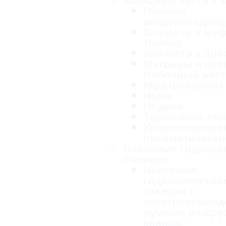
Головки
воздухоподво
Запчасти к му
тормоз
Запчасти к пре
Матрицы и пу
(гибочный инс
Муфты-тормоз
Ножи
Педали
Тормозные вк
Уравновешива
пневматически
Насосные гидравл
станции
Насосные
гидравлически
станции с
электропривод
ручным разгру
краном