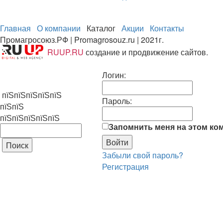
Главная
О компании
Каталог
Акции
Контакты
Промагросоюз.РФ | Promagrosouz.ru | 2021г.
RUUP.RU
создание и продвижение сайтов.
Логин:
пїЅпїЅпїЅпїЅпїЅ
Пароль:
пїЅпїЅ
пїЅпїЅпїЅпїЅпїЅ
Запомнить меня на этом ко
Забыли свой пароль?
Регистрация