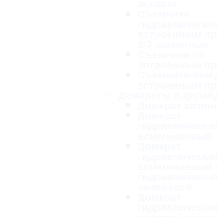
захвата
Съемники
гидравлически
встроенным п
2/3 захватные
Съемники со
встроенным п
Съемники-хому
встроенным п
Домкраты и цилин
Домкрат авто
Домкрат
гидравлически
алюминиевый
Домкрат
гидравлически
алюминиевый 
гидравлически
возвратом
Домкрат
гидравлически
грузовой алю