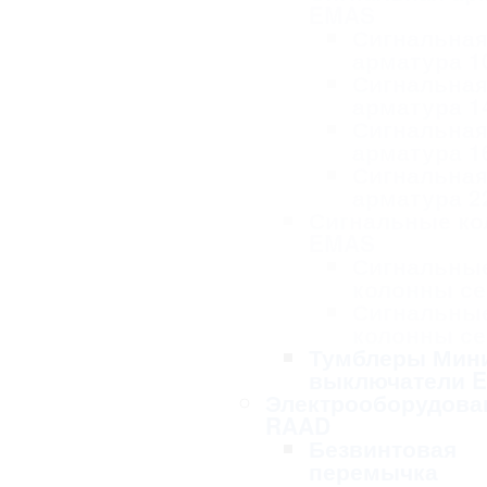
EMAS
Сигнальна
арматура 1
Сигнальна
арматура 1
Сигнальна
арматура 1
Сигнальна
арматура 2
Сигнальные к
EMAS
Сигнальны
колонны се
Сигнальны
колонны се
Тумблеры Мин
выключатели 
Электрооборудова
RAAD
Безвинтовая
перемычка