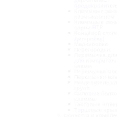
предохранител
Клеммные заж
размыкателем
Клеммные заж
серии RTP
Концевой стопо
Дин-рейку)
Маркировка
Перегородки
Перемычка для
для измерител
клемм
Перемычка мо
Перемычки ви
Разделитель к
групп
Силовые болт
клеммы
Тестовые ште
Торцевые кры
Оснастка и компл