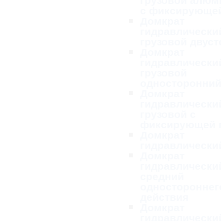
с фиксирующей
Домкрат
гидравлически
грузовой двус
Домкрат
гидравлически
грузовой
односторонни
Домкрат
гидравлически
грузовой с
фиксирующей 
Домкрат
гидравлически
Домкрат
гидравлически
средний
одностороннег
действия
Домкрат
гидравлически