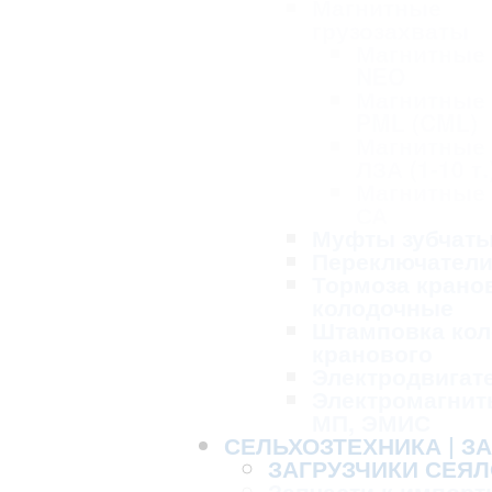
Магнитные
грузозахваты
Магнитные
NEO
Магнитные
PML (CML)
Магнитные
ЛЗА (1-10 т.
Магнитные
СА
Муфты зубчат
Переключател
Тормоза крано
колодочные
Штамповка кол
кранового
Электродвигат
Электромагнит
МП, ЭМИС
СЕЛЬХОЗТЕХНИКА | З
ЗАГРУЗЧИКИ СЕЯЛ
Запчасти к импорт