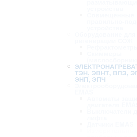
разматывающи
устройства
Совмещенные
правильно-по
устройства
Оборудование для 
регенерации СОЖ
Рефрактометр
Скиммеры
(маслосборник
ЭЛЕКТРОНАГРЕВА
ТЭН, ЭВНТ, ВПЭ, Э
ЭНП, ЭПЧ
Электрооборудова
EMAS
Автоматы защ
двигателя EMA
Выключатели 
лифта
Датчики EMAS
Измерительны
приборы и рел