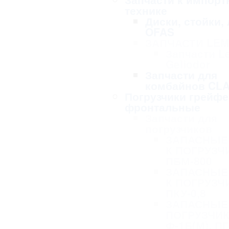
технике
Диски, стойки,
OFAS
ЗАПЧАСТИ LE
Запчасти L
Geliodor
Запчасти для
комбайнов CL
Погрузчики грейф
фронтальные
Запчасти для
погрузчиков
ЗАПАСНЫЕ
К ПОГРУЗЧ
ПБМ-800
ЗАПАСНЫЕ
К ПОГРУЗЧ
ПКУ-0,8
ЗАПАСНЫЕ 
ПОГРУЗЧИК
Ф-1Б(М), ПГ