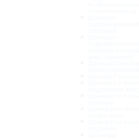
телескопическ
алюминиевый
Домкрат
гидравлически
тянущий
Домкрат
гидравлически
универсальны
двусторонний
Домкрат грузо
односторонни
Домкрат реечн
Домкрат с низ
подхватом ав
Домкрат с пол
штоком
Домкраты груз
подкатные
Домкраты ступ
подъема
Цилиндр