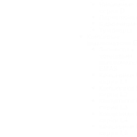
Нажимные 
серии D
Переключа
Сдвоенные
Тумблеры
Концевые
выключатели 
Запчасти к
концевым
выключате
EMAS
Концевики
серии L1
Концевики
серии L2
Концевики
серии L3
Концевики
серии L4
Концевики
серии L5