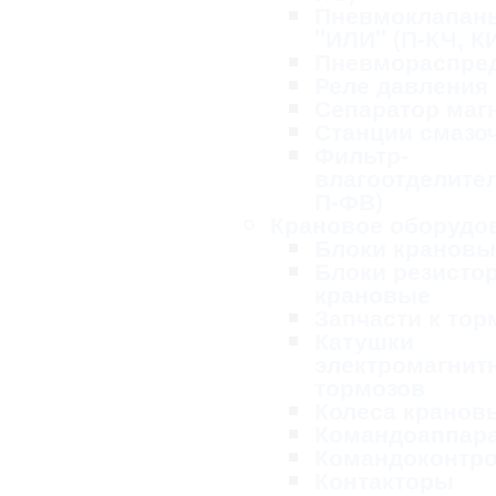
Пневмоклапан
"ИЛИ" (П-КЧ, К
Пневмораспре
Реле давления
Сепаратор маг
Станции смазо
Фильтр-
влагоотделител
П-ФВ)
Крановое оборудо
Блоки крановы
Блоки резисто
крановые
Запчасти к то
Катушки
электромагнит
тормозов
Колеса кранов
Командоаппар
Командоконтр
Контакторы