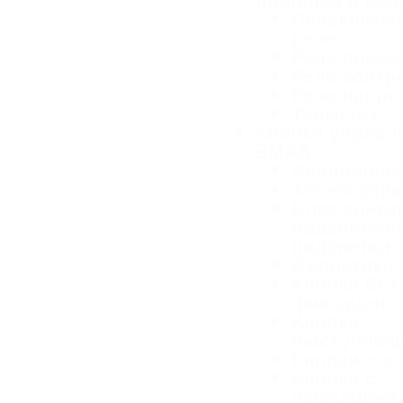
Переключа
реле
Реле време
Реле контр
Реле напря
Таймеры
Кнопки управл
EMAS
Аварийные
Аксессуар
Блок конта
подсветкой
подсветки
Джойстики
Кнопки без
фиксации
Кнопки
выступаю
Кнопки с к
Кнопки с
фиксацией