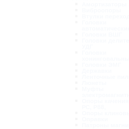
Амортизаторы
Виброопоры
Втулки перехо
Головки
автоматически
Головки ВШГ
Головки делит
УДГ
Головки
хонинговальн
Головки ЭМГ
Державки
Ленточные пи
Люнеты
Муфты
электромагнит
Опоры качения
РС, Р88,
Опоры клинов
Оправки
Патроны магн