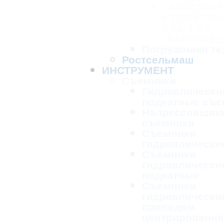
ЗАПАСНЫЕ
К ПОГРУЗЧ
ПЭА-1,0А
"КАРПАТЕЦ
Погрузочная те
Ростсельмаш
ИНСТРУМЕНТ
Съемники
Гидравлически
подкатные съе
Напрессовщик
съемники
Съемники
гидравлически
Съемники
гидравлически
подкатные
Съемники
гидравлически
приводом
центрирования