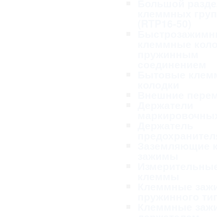
Большой разде
клеммных гру
(RTP16-50)
Быстрозажимн
клеммные коло
пружинным
соединением
Бытовые клем
колодки
Внешние пере
Держатели
маркировочных
Держатель
предохранител
Заземляющие 
зажимы
Измерительны
клеммы
Клеммные заж
пружинного ти
Клеммные заж
держателем