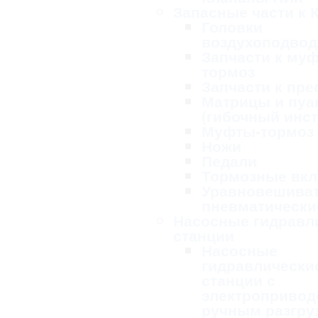
Запасные части к 
Головки
воздухоподво
Запчасти к му
тормоз
Запчасти к пре
Матрицы и пу
(гибочный инс
Муфты-тормоз
Ножи
Педали
Тормозные вк
Уравновешива
пневматически
Насосные гидравл
станции
Насосные
гидравлически
станции с
электропривод
ручным разгру