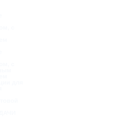
е
ом, с
ем
е
ом, с
тным
ем
ции для
я
стовой
ДАЧИ