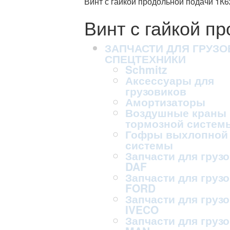
Винт с гайкой продольной подачи 1К6
Винт с гайкой п
ЗАПЧАСТИ ДЛЯ ГРУЗО
СПЕЦТЕХНИКИ
Schmitz
Аксессуары для
грузовиков
Амортизаторы
Воздушные краны
тормозной систем
Гофры выхлопной
системы
Запчасти для груз
DAF
Запчасти для груз
FORD
Запчасти для груз
IVECO
Запчасти для груз