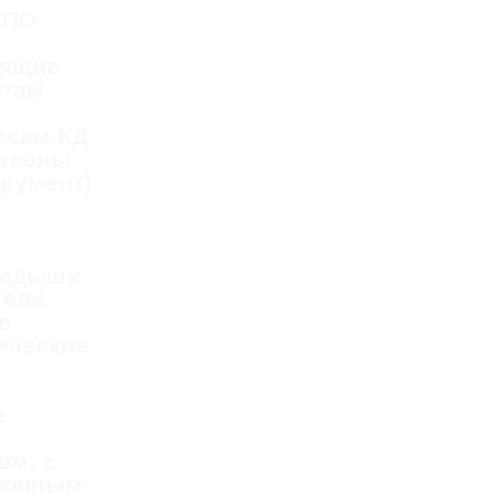
КПО
дящие
фтам
ссам КД
ансоны
трумент)
ладыши
тели
е
ические
е
ом, с
зочным