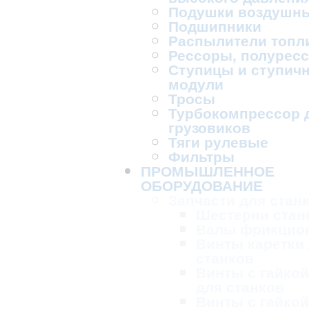
Подушки воздушн
Подшипники
Распылители топл
Рессоры, полурес
Ступицы и ступич
модули
Тросы
Турбокомпрессор 
грузовиков
Тяги рулевые
Фильтры
ПРОМЫШЛЕННОЕ
ОБОРУДОВАНИЕ
Запчасти для стан
Шестерни стан
Валы фрикцио
Винты каретки
станков
Винты с гайкой
для станков
Винты с гайкой