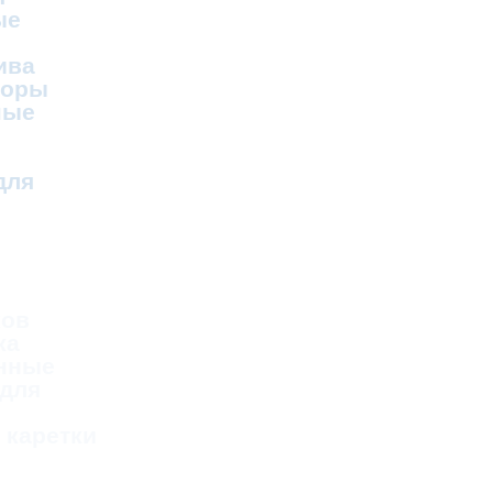
ые
ива
соры
ные
для
ков
ка
нные
 для
 каретки