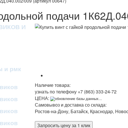
2Д.040.002/009 (артикул 00647)
родольной подачи 1К62Д.04
ВИКОВ И
ы и рмк
Наличие товара:
овиков
узнать по телефону
+7 (863) 333-24-72
овиков
ЦЕНА:
обновление базы данных...
Самовывоз и доставка со склада:
овиков
Ростов-на-Дону, Батайск, Краснодар, Ново
овиков
Запросить цену за 1 клик