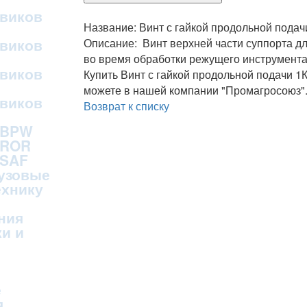
овиков
Название: Винт с гайкой продольной подач
овиков
Описание: Винт верхней части суппорта д
во время обработки режущего инструмента
овиков
Купить Винт с гайкой продольной подачи 1
можете в нашей компании "Промагросоюз"
овиков
Возврат к списку
 BPW
 ROR
 SAF
рузовые
ехнику
ния
и и
е
я