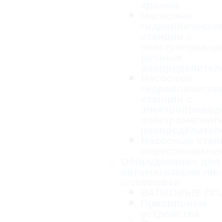
краном
Насосные
гидравлически
станции с
электропривод
ручным
распределител
Насосные
гидравлически
станции с
электропривод
электромагни
распределител
Насосные стан
опресовывани
Оборудование для
автоматизации ли
штамповки
ВАЛКОВЫЕ ПО
Правильные
устройства