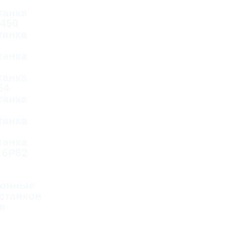
танка
Д450
танка
танка
танка
54
танка
танка
танка
 6Р82
онные
станков
я