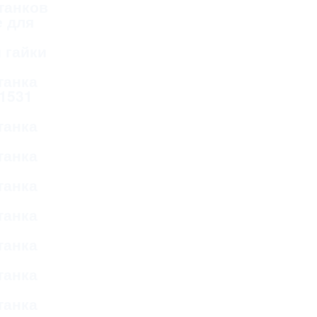
танков
 для
 гайки
танка
 1531
танка
танка
танка
танка
танка
танка
танка