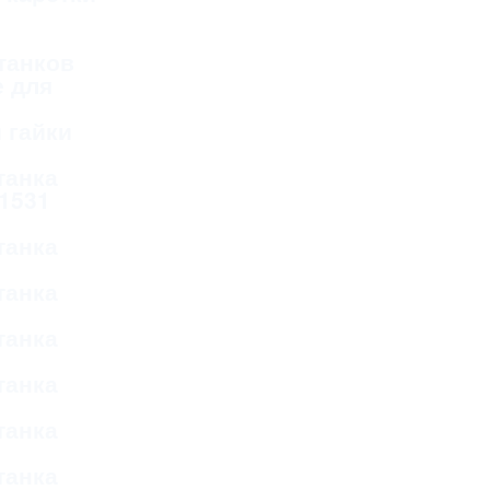
танков
 для
 гайки
танка
 1531
танка
танка
танка
танка
танка
танка