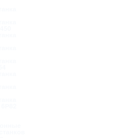
танка
танка
Д450
танка
танка
танка
54
танка
танка
танка
 6Р82
онные
станков