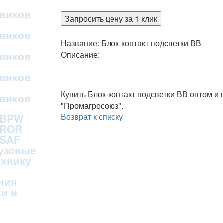
овиков
Запросить цену за 1 клик
овиков
Название: Блок-контакт подсветки ВВ
овиков
Описание:
овиков
Купить Блок-контакт подсветки ВВ оптом и
овиков
"Промагросоюз".
Возврат к списку
 BPW
 ROR
 SAF
рузовые
ехнику
ния
и и