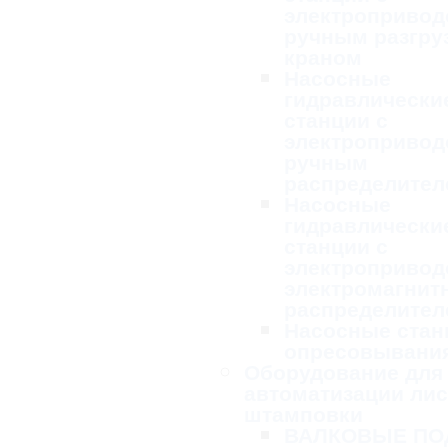
электропривод
ручным разгру
краном
Насосные
гидравлически
станции с
электропривод
ручным
распределител
Насосные
гидравлически
станции с
электропривод
электромагни
распределител
Насосные стан
опресовывани
Оборудование для
автоматизации ли
штамповки
ВАЛКОВЫЕ ПО