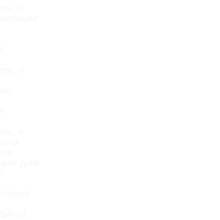
ом, с
зочным
е
ом, с
ем
е
ом, с
тным
ем
ции для
я
стовой
ДАЧИ