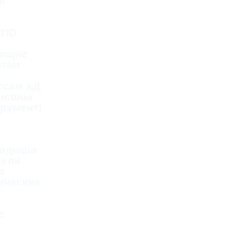
я
КПО
дящие
фтам
ссам КД
ансоны
трумент)
ладыши
тели
е
ические
е