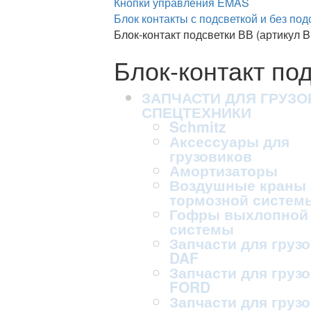
Кнопки управления EMAS
Блок контакты с подсветкой и без под
Блок-контакт подсветки ВВ (артикул B
Блок-контакт под
ЗАПЧАСТИ ДЛЯ ГРУЗО
СПЕЦТЕХНИКИ
Schmitz
Аксессуары для
грузовиков
Амортизаторы
Воздушные краны
тормозной систем
Гофры выхлопной
системы
Запчасти для груз
DAF
Запчасти для груз
FORD
Запчасти для груз