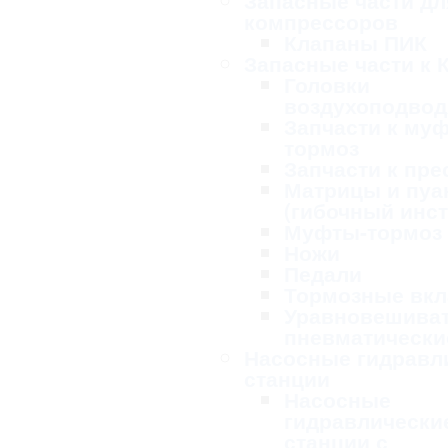
Запасные части дл
компрессоров
Клапаны ПИК
Запасные части к 
Головки
воздухоподво
Запчасти к му
тормоз
Запчасти к пре
Матрицы и пу
(гибочный инс
Муфты-тормоз
Ножи
Педали
Тормозные вк
Уравновешива
пневматически
Насосные гидравл
станции
Насосные
гидравлически
станции с