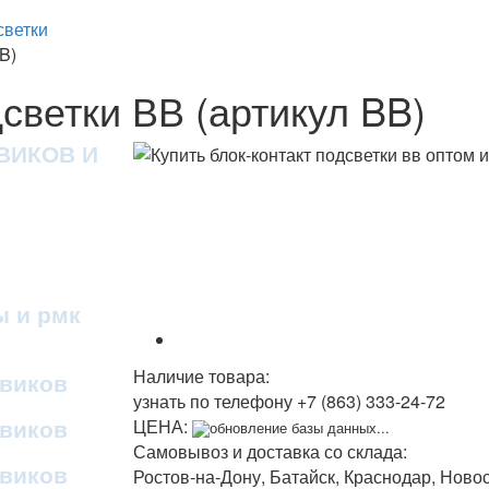
светки
B)
светки ВВ (артикул BB)
ВИКОВ И
ы и рмк
Наличие товара:
овиков
узнать по телефону
+7 (863) 333-24-72
овиков
ЦЕНА:
обновление базы данных...
Самовывоз и доставка со склада:
овиков
Ростов-на-Дону, Батайск, Краснодар, Ново