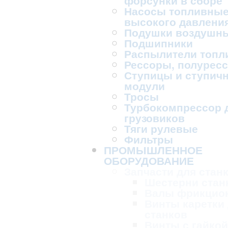
форсунки в сборе
Насосы топливны
высокого давлени
Подушки воздушн
Подшипники
Распылители топл
Рессоры, полурес
Ступицы и ступич
модули
Тросы
Турбокомпрессор 
грузовиков
Тяги рулевые
Фильтры
ПРОМЫШЛЕННОЕ
ОБОРУДОВАНИЕ
Запчасти для стан
Шестерни стан
Валы фрикцио
Винты каретки
станков
Винты с гайкой