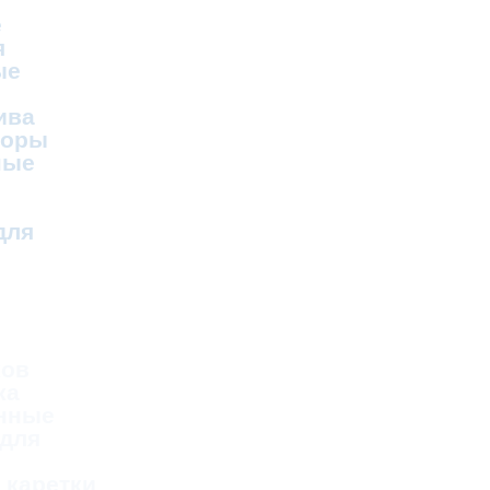
е
я
ые
ива
соры
ные
для
ков
ка
нные
 для
 каретки