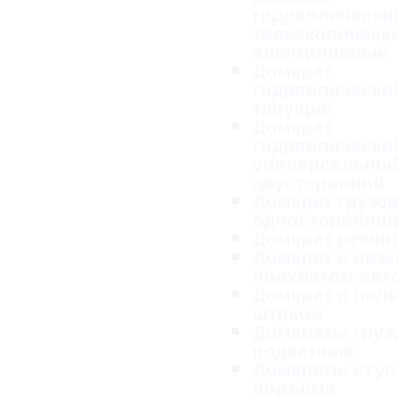
гидравлически
телескопическ
алюминиевый
Домкрат
гидравлически
тянущий
Домкрат
гидравлически
универсальны
двусторонний
Домкрат грузо
односторонни
Домкрат реечн
Домкрат с низ
подхватом ав
Домкрат с пол
штоком
Домкраты груз
подкатные
Домкраты ступ
подъема