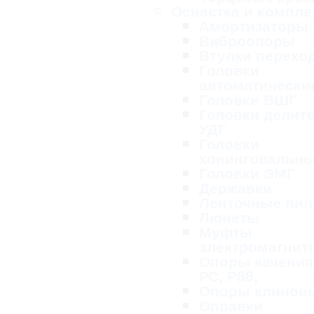
Оснастка и компл
Амортизаторы
Виброопоры
Втулки перехо
Головки
автоматически
Головки ВШГ
Головки делит
УДГ
Головки
хонинговальн
Головки ЭМГ
Державки
Ленточные пи
Люнеты
Муфты
электромагнит
Опоры качения
РС, Р88,
Опоры клинов
Оправки