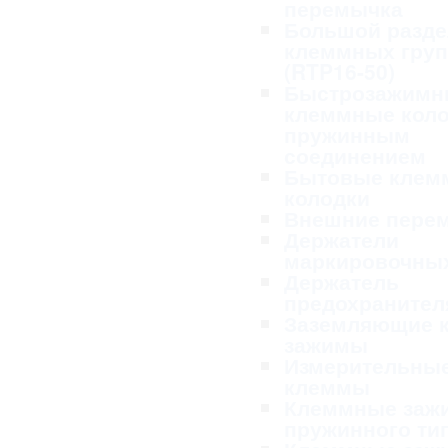
перемычка
Большой разде
клеммных гру
(RTP16-50)
Быстрозажимн
клеммные коло
пружинным
соединением
Бытовые клем
колодки
Внешние пере
Держатели
маркировочных
Держатель
предохранител
Заземляющие 
зажимы
Измерительны
клеммы
Клеммные заж
пружинного ти