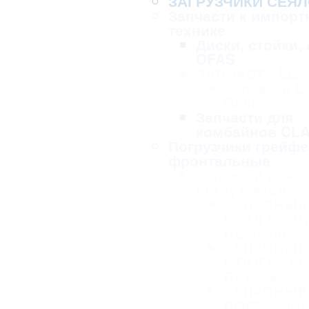
ЗАГРУЗЧИКИ СЕЯЛ
Запчасти к импорт
технике
Диски, стойки,
OFAS
ЗАПЧАСТИ LE
Запчасти L
Geliodor
Запчасти для
комбайнов CL
Погрузчики грейф
фронтальные
Запчасти для
погрузчиков
ЗАПАСНЫЕ
К ПОГРУЗЧ
ПБМ-800
ЗАПАСНЫЕ
К ПОГРУЗЧ
ПКУ-0,8
ЗАПАСНЫЕ 
ПОГРУЗЧИК