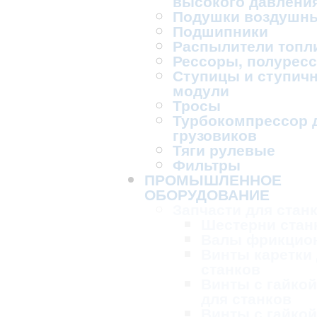
высокого давлени
Подушки воздушн
Подшипники
Распылители топл
Рессоры, полурес
Ступицы и ступич
модули
Тросы
Турбокомпрессор 
грузовиков
Тяги рулевые
Фильтры
ПРОМЫШЛЕННОЕ
ОБОРУДОВАНИЕ
Запчасти для стан
Шестерни стан
Валы фрикцио
Винты каретки
станков
Винты с гайкой
для станков
Винты с гайкой