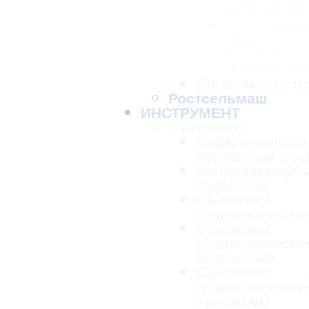
Ф-1Б(М), ПГ
ЗАПАСНЫЕ
К ПОГРУЗЧ
ПЭА-1,0А
"КАРПАТЕЦ
Погрузочная те
Ростсельмаш
ИНСТРУМЕНТ
Съемники
Гидравлически
подкатные съе
Напрессовщик
съемники
Съемники
гидравлически
Съемники
гидравлически
подкатные
Съемники
гидравлически
приводом