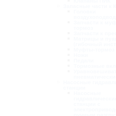
Клапаны ПИК
Запасные части к 
Головки
воздухоподво
Запчасти к му
тормоз
Запчасти к пре
Матрицы и пу
(гибочный инс
Муфты-тормоз
Ножи
Педали
Тормозные вк
Уравновешива
пневматически
Насосные гидравл
станции
Насосные
гидравлически
станции с
электропривод
ручным разгру