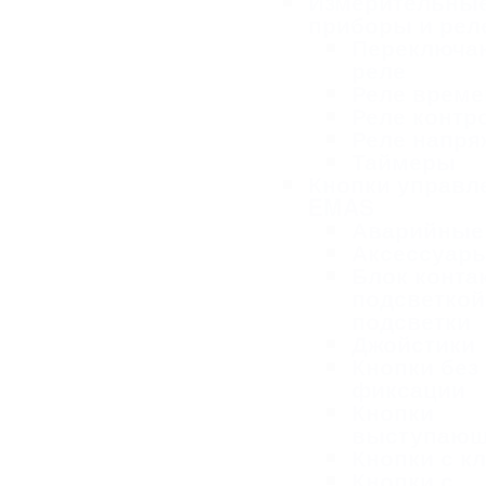
Измерительны
приборы и рел
Переключа
реле
Реле време
Реле контр
Реле напря
Таймеры
Кнопки управл
EMAS
Аварийные
Аксессуар
Блок конта
подсветкой
подсветки
Джойстики
Кнопки без
фиксации
Кнопки
выступаю
Кнопки с к
Кнопки с