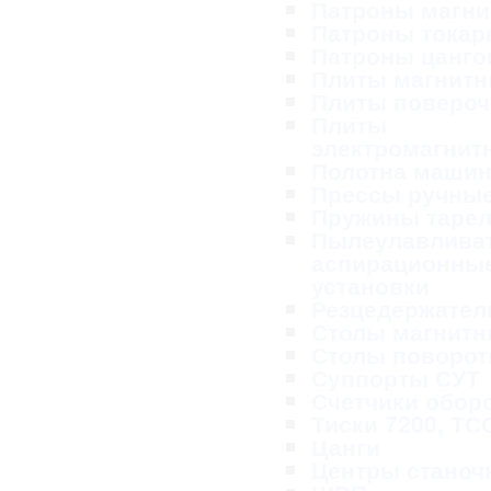
Патроны магн
Патроны тока
Патроны цанг
Плиты магнит
Плиты поверо
Плиты
электромагнит
Полотна маши
Прессы ручны
Пружины таре
Пылеулавливат
аспирационны
установки
Резцедержател
Столы магнит
Столы поворо
Суппорты СУТ
Счетчики обор
Тиски 7200, ТС
Цанги
Центры станоч