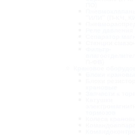
ПО)
Пневмоклапан
"ИЛИ" (П-КЧ, К
Пневмораспре
Реле давления
Сепаратор маг
Станции смазо
Фильтр-
влагоотделител
П-ФВ)
Крановое оборудо
Блоки крановы
Блоки резисто
крановые
Запчасти к то
Катушки
электромагнит
тормозов
Колеса кранов
Командоаппар
Командоконтр