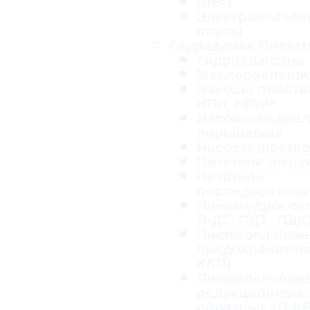
ШВП
Электропосто
плиты
Гидравлика Пневм
Гидроклапаны
Маслораспыли
Насосы пласти
НПл, НПлР
Насосы радиал
поршневые
Насосы шесте
Питатели импу
Питатели
последовател
Пневмодроссел
П-ДГ, ПДТ, ПДК
Пневмоклапан
предохранител
КАП)
Пневмоклапан
редукционные,
обратные (П-КР