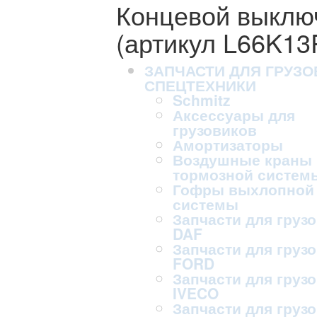
Концевой выклю
(артикул L66K1
ЗАПЧАСТИ ДЛЯ ГРУЗО
СПЕЦТЕХНИКИ
Schmitz
Аксессуары для
грузовиков
Амортизаторы
Воздушные краны
тормозной систем
Гофры выхлопной
системы
Запчасти для груз
DAF
Запчасти для груз
FORD
Запчасти для груз
IVECO
Запчасти для груз