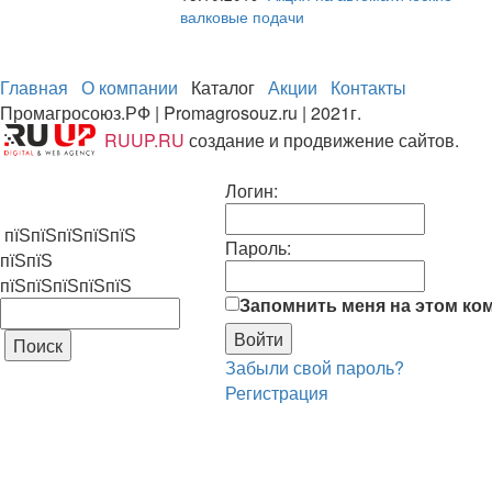
валковые подачи
Главная
О компании
Каталог
Акции
Контакты
Промагросоюз.РФ | Promagrosouz.ru | 2021г.
RUUP.RU
создание и продвижение сайтов.
Логин:
пїЅпїЅпїЅпїЅпїЅ
Пароль:
пїЅпїЅ
пїЅпїЅпїЅпїЅпїЅ
Запомнить меня на этом ко
Забыли свой пароль?
Регистрация