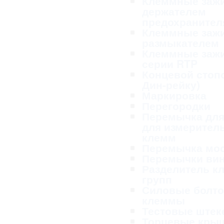
Клеммные заж
держателем
предохранител
Клеммные заж
размыкателем
Клеммные заж
серии RTP
Концевой стопо
Дин-рейку)
Маркировка
Перегородки
Перемычка для
для измерител
клемм
Перемычка мо
Перемычки ви
Разделитель к
групп
Силовые болт
клеммы
Тестовые ште
Торцевые кры