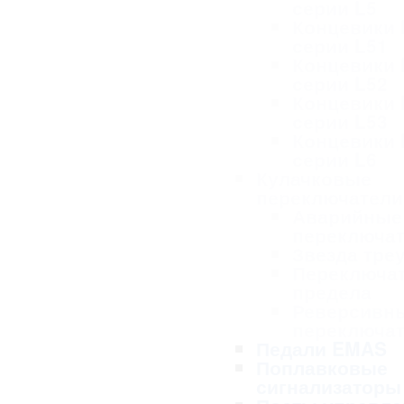
серии L5
Концевики
серии L51
Концевики
серии L52
Концевики
серии L53
Концевики
серии L6
Кулачковые
переключател
Аварийные
переключа
Звезда тре
Переключа
предела
Реверсивн
переключа
Педали EMAS
Поплавковые
сигнализаторы