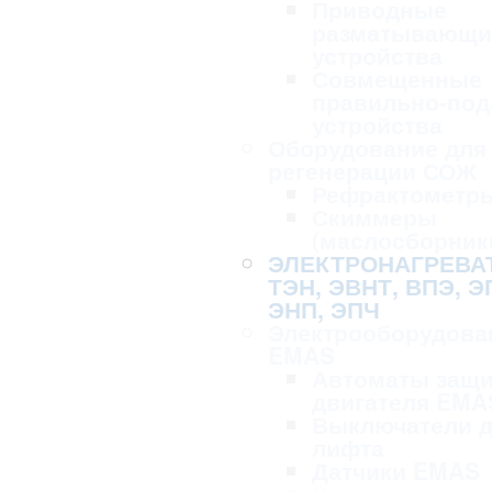
Приводные
разматывающи
устройства
Совмещенные
правильно-по
устройства
Оборудование для 
регенерации СОЖ
Рефрактометр
Скиммеры
(маслосборник
ЭЛЕКТРОНАГРЕВА
ТЭН, ЭВНТ, ВПЭ, Э
ЭНП, ЭПЧ
Электрооборудова
EMAS
Автоматы защ
двигателя EMA
Выключатели 
лифта
Датчики EMAS