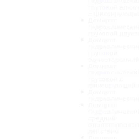
гидравлически
грузовой алю
с фиксирующей
Домкрат
гидравлически
грузовой двус
Домкрат
гидравлически
грузовой
односторонни
Домкрат
гидравлически
грузовой с
фиксирующей 
Домкрат
гидравлически
Домкрат
гидравлически
средний
одностороннег
действия
Домкрат