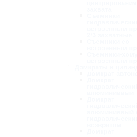
центрирования
захвата
Съемники
гидравлически
встроенным п
2/3 захватные
Съемники со
встроенным п
Съемники-хому
встроенным п
Домкраты и цилин
Домкрат авто
Домкрат
гидравлически
алюминиевый
Домкрат
гидравлически
алюминиевый 
гидравлически
возвратом
Домкрат