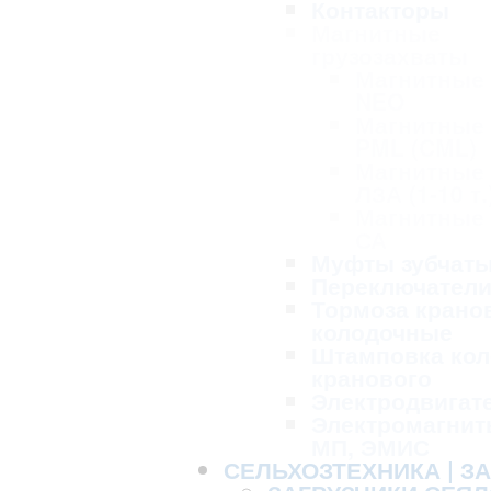
Контакторы
Магнитные
грузозахваты
Магнитные
NEO
Магнитные
PML (CML)
Магнитные
ЛЗА (1-10 т.
Магнитные
СА
Муфты зубчат
Переключател
Тормоза крано
колодочные
Штамповка кол
кранового
Электродвигат
Электромагнит
МП, ЭМИС
СЕЛЬХОЗТЕХНИКА | З