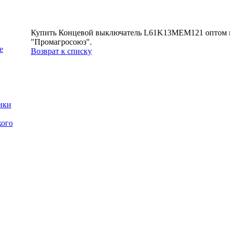
Купить Концевой выключатель L61K13MEM121 оптом и 
"Промагросоюз".
е
Возврат к списку
нки
кого