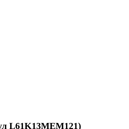
ул L61K13MEM121)