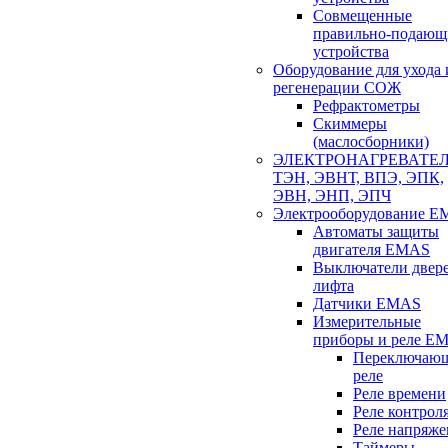
Совмещенные
правильно-подающ
устройства
Оборудование для ухода 
регенерации СОЖ
Рефрактометры
Скиммеры
(маслосборники)
ЭЛЕКТРОНАГРЕВАТЕ
ТЭН, ЭВНТ, ВПЭ, ЭПК,
ЭВН, ЭНП, ЭПЧ
Электрооборудование 
Автоматы защиты
двигателя EMAS
Выключатели двер
лифта
Датчики EMAS
Измерительные
приборы и реле E
Переключаю
реле
Реле времени
Реле контрол
Реле напряже
Таймеры