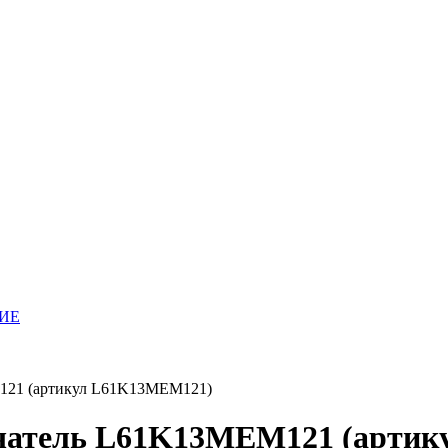
ИЕ
121 (артикул L61K13MEM121)
чатель L61K13MEM121 (артик