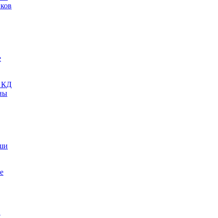
нков
е
м КД
ны
ши
е
с