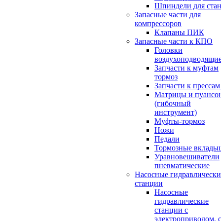
Шпиндели для ста
Запасные части для
компрессоров
Клапаны ПИК
Запасные части к КПО
Головки
воздухоподводящи
Запчасти к муфтам
тормоз
Запчасти к пресса
Матрицы и пуансо
(гибочный
инструмент)
Муфты-тормоз
Ножи
Педали
Тормозные вклады
Уравновешиватели
пневматические
Насосные гидравлически
станции
Насосные
гидравлические
станции с
электроприводом, 