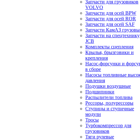
Запчасти для грузовиков
VOLVO
Запчасти для осей BPW
Запчасти для осей ROR
Запчасти для осей SAF
Запчасти КамАЗ грузовы
Запчасти на спецтехнику
JCB
Комплекты сцепления
Крылья, брызговики и
крепления
Насос-форсунки и форсу
в сборе
Насосы топливные высо
давления
Подушки воздушные
Подшипники
Распылители топлива
Рессоры, полурессоры
Ступицы и ступичные
модули
Тросы
Турбокомпрессор для
грузовиков
Тяги рулевые