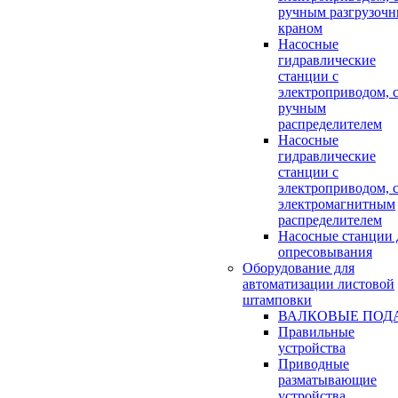
ручным разгрузоч
краном
Насосные
гидравлические
станции с
электроприводом, 
ручным
распределителем
Насосные
гидравлические
станции с
электроприводом, 
электромагнитным
распределителем
Насосные станции 
опресовывания
Оборудование для
автоматизации листовой
штамповки
ВАЛКОВЫЕ ПОД
Правильные
устройства
Приводные
разматывающие
устройства