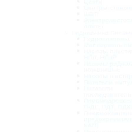
Цанги
Центры станоч
ШВП
Электропосто
плиты
Гидравлика Пневм
Гидроклапаны
Маслораспыли
Насосы пласти
НПл, НПлР
Насосы радиал
поршневые
Насосы шесте
Питатели импу
Питатели
последовател
Пневмодроссел
П-ДГ, ПДТ, ПДК
Пневмоклапан
предохранител
КАП)
Пневмоклапан