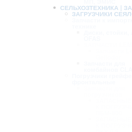
МП, ЭМИС
СЕЛЬХОЗТЕХНИКА | З
ЗАГРУЗЧИКИ СЕЯЛ
Запчасти к импорт
технике
Диски, стойки,
OFAS
ЗАПЧАСТИ LE
Запчасти L
Geliodor
Запчасти для
комбайнов CL
Погрузчики грейф
фронтальные
Запчасти для
погрузчиков
ЗАПАСНЫЕ
К ПОГРУЗЧ
ПБМ-800
ЗАПАСНЫЕ
К ПОГРУЗЧ
ПКУ-0,8