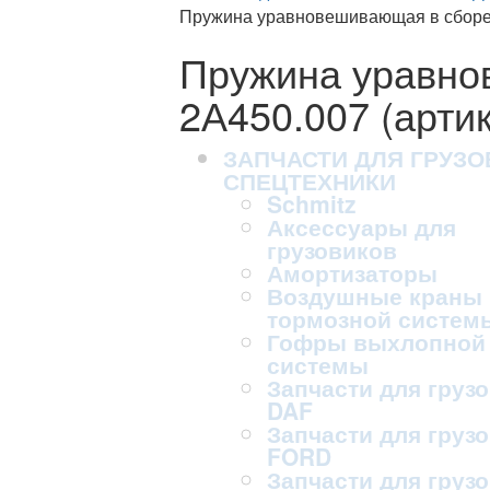
Пружина уравновешивающая в сборе 
Пружина уравно
2А450.007 (арти
ЗАПЧАСТИ ДЛЯ ГРУЗО
СПЕЦТЕХНИКИ
Schmitz
Аксессуары для
грузовиков
Амортизаторы
Воздушные краны
тормозной систем
Гофры выхлопной
системы
Запчасти для груз
DAF
Запчасти для груз
FORD
Запчасти для груз