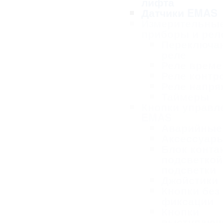
лифта
Датчики EMAS
Измерительны
приборы и рел
Переключа
реле
Реле време
Реле контр
Реле напря
Таймеры
Кнопки управл
EMAS
Аварийные
Аксессуар
Блок конта
подсветкой
подсветки
Джойстики
Кнопки без
фиксации
Кнопки
выступаю