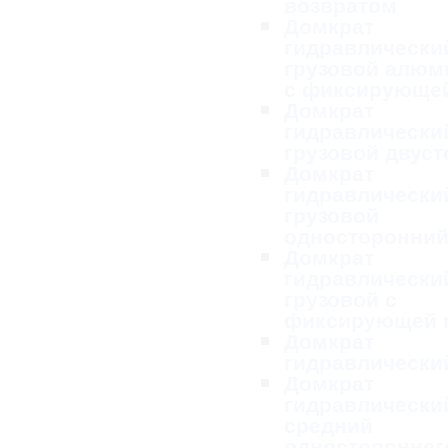
возвратом
Домкрат
гидравлически
грузовой алю
с фиксирующей
Домкрат
гидравлически
грузовой двус
Домкрат
гидравлически
грузовой
односторонни
Домкрат
гидравлически
грузовой с
фиксирующей 
Домкрат
гидравлически
Домкрат
гидравлически
средний
одностороннег