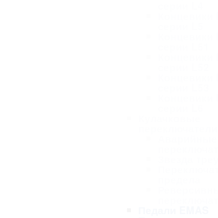
серии L4
Концевики
серии L5
Концевики
серии L51
Концевики
серии L52
Концевики
серии L53
Концевики
серии L6
Кулачковые
переключател
Аварийные
переключа
Звезда тре
Переключа
предела
Реверсивн
переключа
Педали EMAS