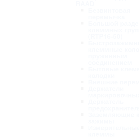
RAAD
Безвинтовая
перемычка
Большой разде
клеммных гру
(RTP16-50)
Быстрозажимн
клеммные коло
пружинным
соединением
Бытовые клем
колодки
Внешние пере
Держатели
маркировочных
Держатель
предохранител
Заземляющие 
зажимы
Измерительны
клеммы