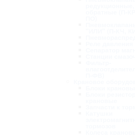
редукционные,
обратные (П-КР
ПО)
Пневмоклапан
"ИЛИ" (П-КЧ, К
Пневмораспре
Реле давления
Сепаратор маг
Станции смазо
Фильтр-
влагоотделител
П-ФВ)
Крановое оборудо
Блоки крановы
Блоки резисто
крановые
Запчасти к то
Катушки
электромагнит
тормозов
Колеса кранов