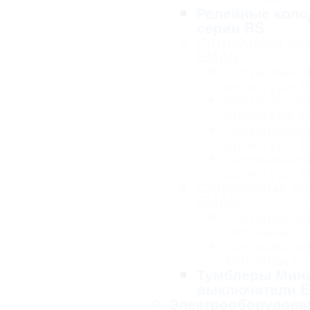
Релейные коло
серии RS
Сигнальная ар
EMAS
Сигнальна
арматура 1
Сигнальна
арматура 1
Сигнальна
арматура 1
Сигнальна
арматура 2
Сигнальные к
EMAS
Сигнальны
колонны се
Сигнальны
колонны се
Тумблеры Мин
выключатели 
Электрооборудова