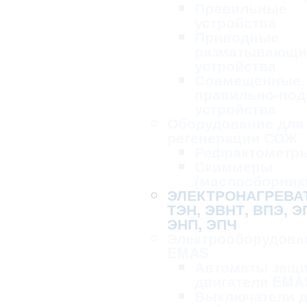
Правильные
устройства
Приводные
разматывающи
устройства
Совмещенные
правильно-по
устройства
Оборудование для 
регенерации СОЖ
Рефрактометр
Скиммеры
(маслосборник
ЭЛЕКТРОНАГРЕВА
ТЭН, ЭВНТ, ВПЭ, Э
ЭНП, ЭПЧ
Электрооборудова
EMAS
Автоматы защ
двигателя EMA
Выключатели 