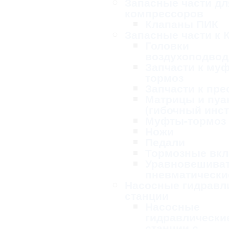
Запасные части дл
компрессоров
Клапаны ПИК
Запасные части к 
Головки
воздухоподво
Запчасти к му
тормоз
Запчасти к пре
Матрицы и пу
(гибочный инс
Муфты-тормоз
Ножи
Педали
Тормозные вк
Уравновешива
пневматически
Насосные гидравл
станции
Насосные
гидравлически
станции с