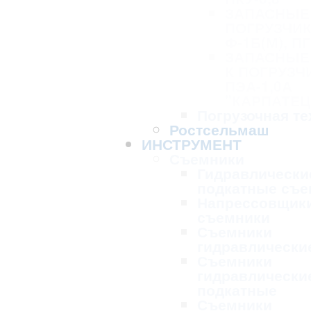
ЗАПАСНЫЕ 
ПОГРУЗЧИК
Ф-1Б(М), ПГ
ЗАПАСНЫЕ
К ПОГРУЗЧ
ПЭА-1,0А
"КАРПАТЕЦ
Погрузочная те
Ростсельмаш
ИНСТРУМЕНТ
Съемники
Гидравлически
подкатные съе
Напрессовщик
съемники
Съемники
гидравлически
Съемники
гидравлически
подкатные
Съемники