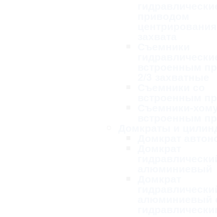
гидравлически
приводом
центрирования
захвата
Съемники
гидравлически
встроенным п
2/3 захватные
Съемники со
встроенным п
Съемники-хому
встроенным п
Домкраты и цилин
Домкрат авто
Домкрат
гидравлически
алюминиевый
Домкрат
гидравлически
алюминиевый 
гидравлически