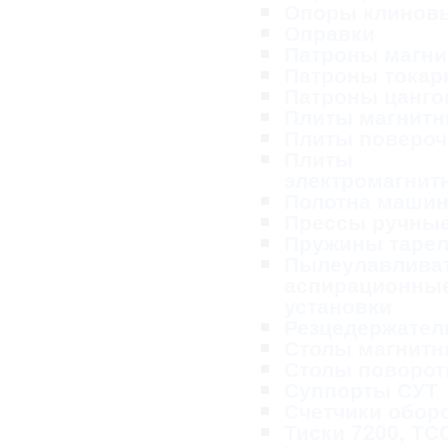
Опоры клинов
Оправки
Патроны магн
Патроны тока
Патроны цанг
Плиты магнит
Плиты поверо
Плиты
электромагнит
Полотна маши
Прессы ручны
Пружины таре
Пылеулавливат
аспирационны
установки
Резцедержател
Столы магнит
Столы поворо
Суппорты СУТ
Счетчики обор
Тиски 7200, ТС