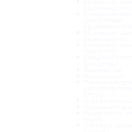
Клеммные заж
пружинного ти
Клеммные заж
держателем
предохранител
Клеммные заж
размыкателем
Клеммные заж
серии RTP
Концевой стопо
Дин-рейку)
Маркировка
Перегородки
Перемычка для
для измерител
клемм
Перемычка мо
Перемычки ви
Разделитель к
групп
Силовые болт
клеммы