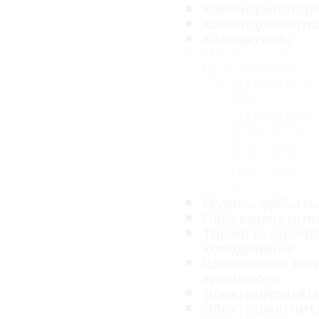
Командоаппар
Командоконтр
Контакторы
Магнитные
грузозахваты
Магнитные
NEO
Магнитные
PML (CML)
Магнитные
ЛЗА (1-10 т.
Магнитные
СА
Муфты зубчат
Переключател
Тормоза крано
колодочные
Штамповка кол
кранового
Электродвигат
Электромагнит