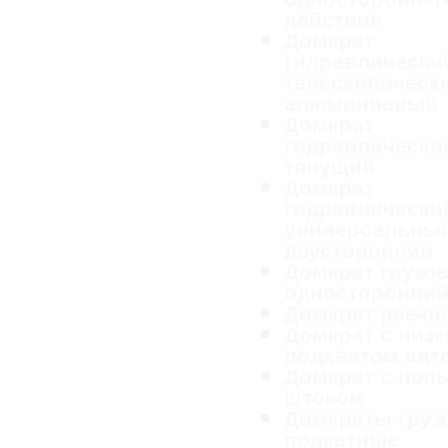
действия
Домкрат
гидравлически
телескопическ
алюминиевый
Домкрат
гидравлически
тянущий
Домкрат
гидравлически
универсальны
двусторонний
Домкрат грузо
односторонни
Домкрат реечн
Домкрат с низ
подхватом ав
Домкрат с пол
штоком
Домкраты груз
подкатные