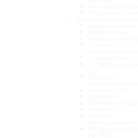
Тестовые ште
Торцевые кры
Оснастка и компл
Амортизаторы
Виброопоры
Втулки перехо
Головки
автоматически
Головки ВШГ
Головки делит
УДГ
Головки
хонинговальн
Головки ЭМГ
Державки
Ленточные пи
Люнеты
Муфты
электромагнит
Опоры качения
РС, Р88,