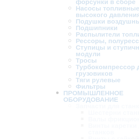
форсунки в сборе
Насосы топливны
высокого давлени
Подушки воздушн
Подшипники
Распылители топл
Рессоры, полурес
Ступицы и ступич
модули
Тросы
Турбокомпрессор 
грузовиков
Тяги рулевые
Фильтры
ПРОМЫШЛЕННОЕ
ОБОРУДОВАНИЕ
Запчасти для стан
Шестерни стан
Валы фрикцио
Винты каретки
станков
Винты с гайкой