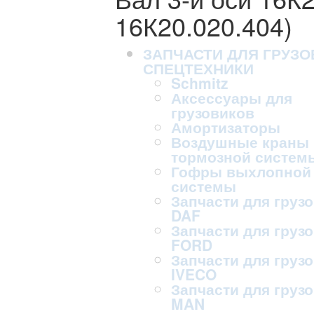
16К20.020.404)
ЗАПЧАСТИ ДЛЯ ГРУЗО
СПЕЦТЕХНИКИ
Schmitz
Аксессуары для
грузовиков
Амортизаторы
Воздушные краны
тормозной систем
Гофры выхлопной
системы
Запчасти для груз
DAF
Запчасти для груз
FORD
Запчасти для груз
IVECO
Запчасти для груз
MAN