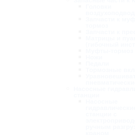
Головки
воздухоподво
Запчасти к му
тормоз
Запчасти к пре
Матрицы и пу
(гибочный инс
Муфты-тормоз
Ножи
Педали
Тормозные вк
Уравновешива
пневматически
Насосные гидравл
станции
Насосные
гидравлически
станции с
электропривод
ручным разгру
краном