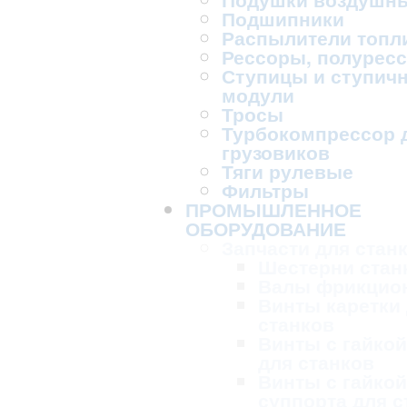
Подшипники
Распылители топл
Рессоры, полурес
Ступицы и ступич
модули
Тросы
Турбокомпрессор 
грузовиков
Тяги рулевые
Фильтры
ПРОМЫШЛЕННОЕ
ОБОРУДОВАНИЕ
Запчасти для стан
Шестерни стан
Валы фрикцио
Винты каретки
станков
Винты с гайкой
для станков
Винты с гайкой
суппорта для с