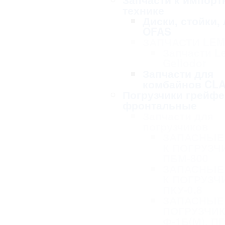
технике
Диски, стойки,
OFAS
ЗАПЧАСТИ LE
Запчасти L
Geliodor
Запчасти для
комбайнов CL
Погрузчики грейф
фронтальные
Запчасти для
погрузчиков
ЗАПАСНЫЕ
К ПОГРУЗЧ
ПБМ-800
ЗАПАСНЫЕ
К ПОГРУЗЧ
ПКУ-0,8
ЗАПАСНЫЕ 
ПОГРУЗЧИК
Ф-1Б(М), ПГ