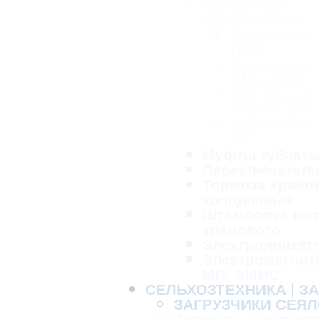
Магнитные
грузозахваты
Магнитные
NEO
Магнитные
PML (CML)
Магнитные
ЛЗА (1-10 т.
Магнитные
СА
Муфты зубчат
Переключател
Тормоза крано
колодочные
Штамповка кол
кранового
Электродвигат
Электромагнит
МП, ЭМИС
СЕЛЬХОЗТЕХНИКА | З
ЗАГРУЗЧИКИ СЕЯЛ
Запчасти к импорт