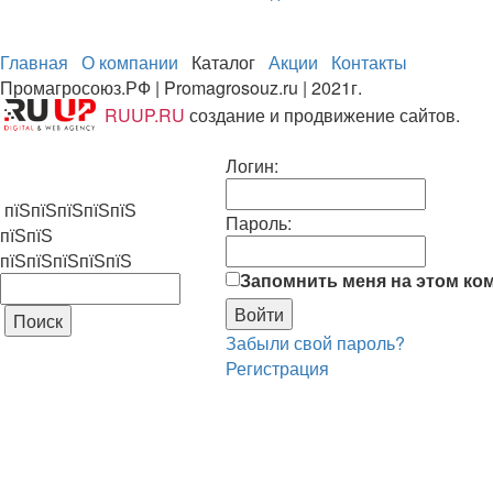
Главная
О компании
Каталог
Акции
Контакты
Промагросоюз.РФ | Promagrosouz.ru | 2021г.
RUUP.RU
создание и продвижение сайтов.
Логин:
пїЅпїЅпїЅпїЅпїЅ
Пароль:
пїЅпїЅ
пїЅпїЅпїЅпїЅпїЅ
Запомнить меня на этом ко
Забыли свой пароль?
Регистрация