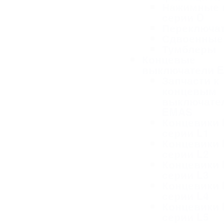
Нажимные 
серии D
Переключа
Сдвоенные
Тумблеры
Концевые
выключатели 
Запчасти к
концевым
выключате
EMAS
Концевики
серии L1
Концевики
серии L2
Концевики
серии L3
Концевики
серии L4
Концевики
серии L5