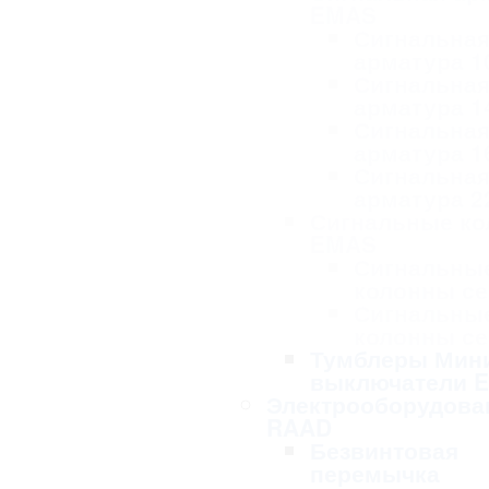
EMAS
Сигнальна
арматура 1
Сигнальна
арматура 1
Сигнальна
арматура 1
Сигнальна
арматура 2
Сигнальные к
EMAS
Сигнальны
колонны се
Сигнальны
колонны се
Тумблеры Мин
выключатели 
Электрооборудова
RAAD
Безвинтовая
перемычка