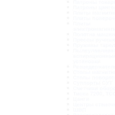
Патроны тока
Патроны цанг
Плиты магнит
Плиты поверо
Плиты
электромагнит
Полотна маши
Прессы ручны
Пружины таре
Пылеулавливат
аспирационны
установки
Резцедержател
Столы магнит
Столы поворо
Суппорты СУТ
Счетчики обор
Тиски 7200, ТС
Цанги
Центры станоч
ШВП
Электропосто