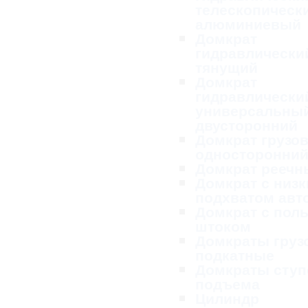
телескопическ
алюминиевый
Домкрат
гидравлически
тянущий
Домкрат
гидравлически
универсальны
двусторонний
Домкрат грузо
односторонни
Домкрат реечн
Домкрат с низ
подхватом ав
Домкрат с пол
штоком
Домкраты груз
подкатные
Домкраты ступ
подъема
Цилиндр