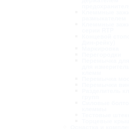
предохранител
Клеммные заж
размыкателем
Клеммные заж
серии RTP
Концевой стопо
Дин-рейку)
Маркировка
Перегородки
Перемычка для
для измерител
клемм
Перемычка мо
Перемычки ви
Разделитель к
групп
Силовые болт
клеммы
Тестовые ште
Торцевые кры
Оснастка и компл