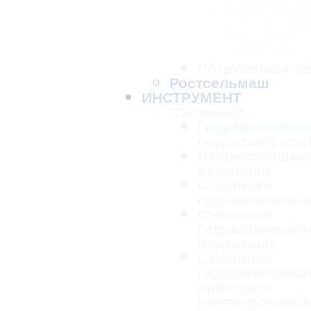
ЗАПАСНЫЕ
К ПОГРУЗЧ
ПЭА-1,0А
"КАРПАТЕЦ
Погрузочная те
Ростсельмаш
ИНСТРУМЕНТ
Съемники
Гидравлически
подкатные съе
Напрессовщик
съемники
Съемники
гидравлически
Съемники
гидравлически
подкатные
Съемники
гидравлически
приводом
центрирования