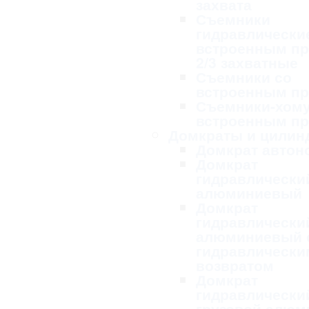
захвата
Съемники
гидравлически
встроенным п
2/3 захватные
Съемники со
встроенным п
Съемники-хому
встроенным п
Домкраты и цилин
Домкрат авто
Домкрат
гидравлически
алюминиевый
Домкрат
гидравлически
алюминиевый 
гидравлически
возвратом
Домкрат
гидравлически
грузовой алю