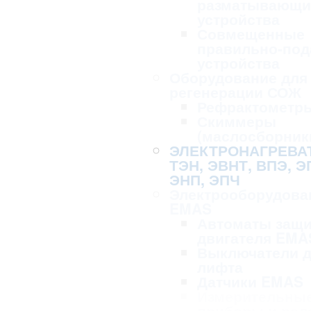
разматывающи
устройства
Совмещенные
правильно-по
устройства
Оборудование для 
регенерации СОЖ
Рефрактометр
Скиммеры
(маслосборник
ЭЛЕКТРОНАГРЕВА
ТЭН, ЭВНТ, ВПЭ, Э
ЭНП, ЭПЧ
Электрооборудова
EMAS
Автоматы защ
двигателя EMA
Выключатели 
лифта
Датчики EMAS
Измерительны
приборы и рел