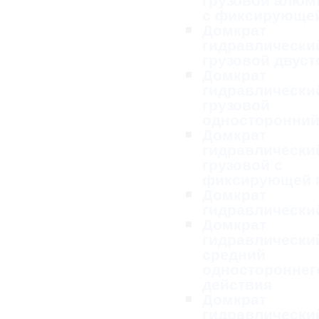
с фиксирующей
Домкрат
гидравлически
грузовой двус
Домкрат
гидравлически
грузовой
односторонни
Домкрат
гидравлически
грузовой с
фиксирующей 
Домкрат
гидравлически
Домкрат
гидравлически
средний
одностороннег
действия
Домкрат
гидравлически