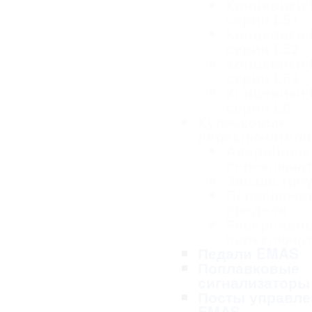
Концевики
серии L51
Концевики
серии L52
Концевики
серии L53
Концевики
серии L6
Кулачковые
переключател
Аварийные
переключа
Звезда тре
Переключа
предела
Реверсивн
переключа
Педали EMAS
Поплавковые
сигнализаторы
Посты управле
EMAS