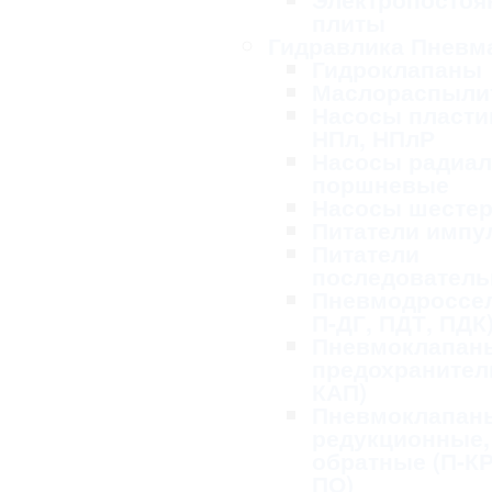
плиты
Гидравлика Пневм
Гидроклапаны
Маслораспыли
Насосы пласти
НПл, НПлР
Насосы радиал
поршневые
Насосы шесте
Питатели импу
Питатели
последовател
Пневмодроссел
П-ДГ, ПДТ, ПДК
Пневмоклапан
предохранител
КАП)
Пневмоклапан
редукционные,
обратные (П-КР
ПО)