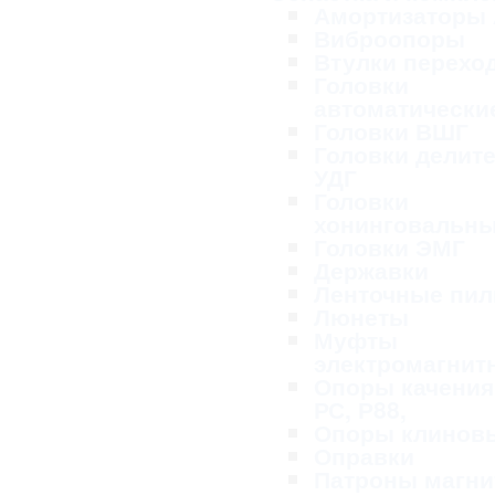
Амортизаторы
Виброопоры
Втулки перехо
Головки
автоматически
Головки ВШГ
Головки делит
УДГ
Головки
хонинговальн
Головки ЭМГ
Державки
Ленточные пи
Люнеты
Муфты
электромагнит
Опоры качения
РС, Р88,
Опоры клинов
Оправки
Патроны магн