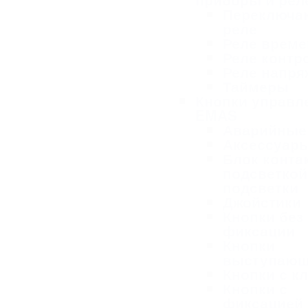
Переключа
реле
Реле време
Реле контр
Реле напря
Таймеры
Кнопки управл
EMAS
Аварийные
Аксессуар
Блок конта
подсветкой
подсветки
Джойстики
Кнопки без
фиксации
Кнопки
выступаю
Кнопки с к
Кнопки с
фиксацией