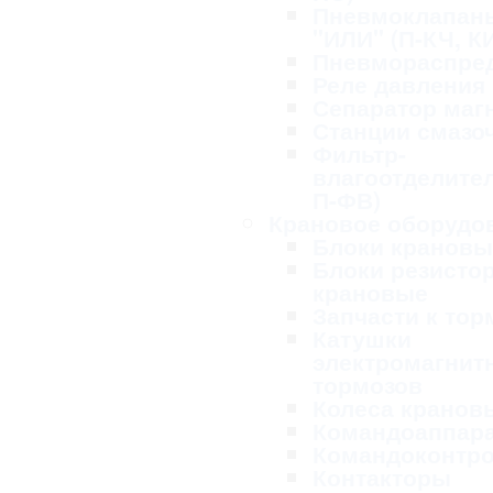
Пневмоклапан
"ИЛИ" (П-КЧ, К
Пневмораспре
Реле давления
Сепаратор маг
Станции смазо
Фильтр-
влагоотделител
П-ФВ)
Крановое оборудо
Блоки крановы
Блоки резисто
крановые
Запчасти к то
Катушки
электромагнит
тормозов
Колеса кранов
Командоаппар
Командоконтр
Контакторы