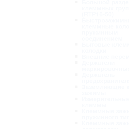
Большой разде
клеммных гру
(RTP16-50)
Быстрозажимн
клеммные коло
пружинным
соединением
Бытовые клем
колодки
Внешние пере
Держатели
маркировочных
Держатель
предохранител
Заземляющие 
зажимы
Измерительны
клеммы
Клеммные заж
пружинного ти
Клеммные заж
держателем