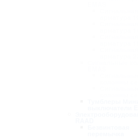
EMAS
Сигнальна
арматура 1
Сигнальна
арматура 1
Сигнальна
арматура 1
Сигнальна
арматура 2
Сигнальные к
EMAS
Сигнальны
колонны се
Сигнальны
колонны се
Тумблеры Мин
выключатели 
Электрооборудова
RAAD
Безвинтовая
перемычка