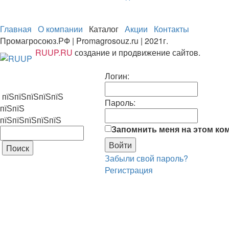
Главная
О компании
Каталог
Акции
Контакты
Промагросоюз.РФ | Promagrosouz.ru | 2021г.
RUUP.RU
создание и продвижение сайтов.
Логин:
пїЅпїЅпїЅпїЅпїЅ
Пароль:
пїЅпїЅ
пїЅпїЅпїЅпїЅпїЅ
Запомнить меня на этом ко
Забыли свой пароль?
Регистрация