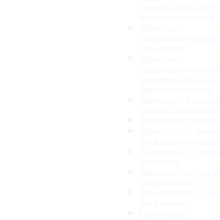
телескопическ
алюминиевый
Домкрат
гидравлически
тянущий
Домкрат
гидравлически
универсальны
двусторонний
Домкрат грузо
односторонни
Домкрат реечн
Домкрат с низ
подхватом ав
Домкрат с пол
штоком
Домкраты груз
подкатные
Домкраты ступ
подъема
Цилиндр