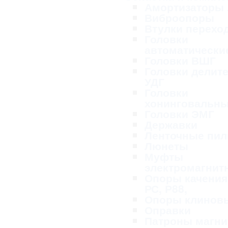
Амортизаторы
Виброопоры
Втулки перехо
Головки
автоматически
Головки ВШГ
Головки делит
УДГ
Головки
хонинговальн
Головки ЭМГ
Державки
Ленточные пи
Люнеты
Муфты
электромагнит
Опоры качения
РС, Р88,
Опоры клинов
Оправки
Патроны магн