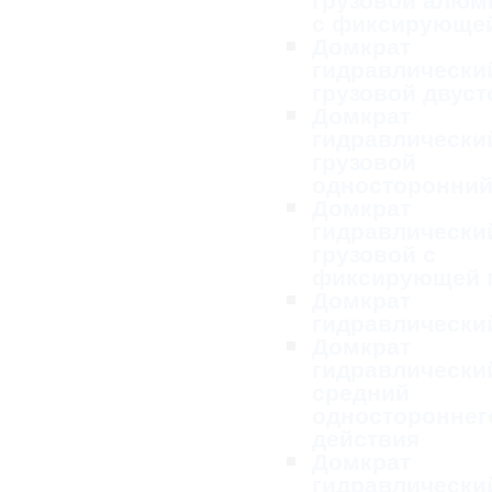
с фиксирующей
Домкрат
гидравлически
грузовой двус
Домкрат
гидравлически
грузовой
односторонни
Домкрат
гидравлически
грузовой с
фиксирующей 
Домкрат
гидравлически
Домкрат
гидравлически
средний
одностороннег
действия
Домкрат
гидравлически