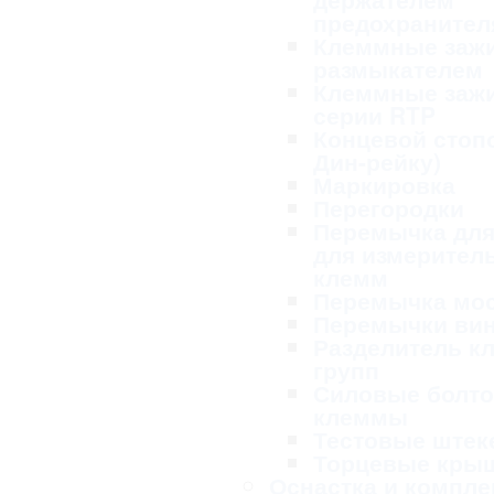
предохранител
Клеммные заж
размыкателем
Клеммные заж
серии RTP
Концевой стопо
Дин-рейку)
Маркировка
Перегородки
Перемычка для
для измерител
клемм
Перемычка мо
Перемычки ви
Разделитель к
групп
Силовые болт
клеммы
Тестовые ште
Торцевые кры
Оснастка и компл