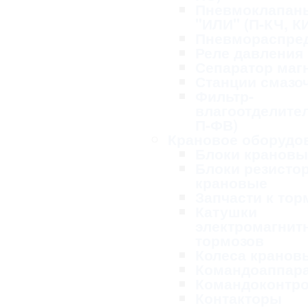
Пневмоклапан
"ИЛИ" (П-КЧ, К
Пневмораспре
Реле давления
Сепаратор маг
Станции смазо
Фильтр-
влагоотделител
П-ФВ)
Крановое оборудо
Блоки крановы
Блоки резисто
крановые
Запчасти к то
Катушки
электромагнит
тормозов
Колеса кранов
Командоаппар
Командоконтр
Контакторы