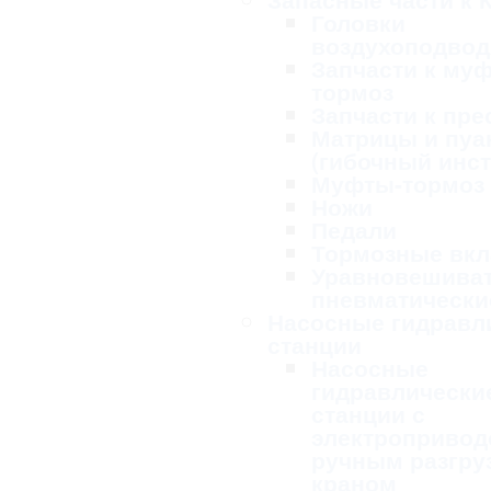
Головки
воздухоподво
Запчасти к му
тормоз
Запчасти к пре
Матрицы и пу
(гибочный инс
Муфты-тормоз
Ножи
Педали
Тормозные вк
Уравновешива
пневматически
Насосные гидравл
станции
Насосные
гидравлически
станции с
электропривод
ручным разгру
краном