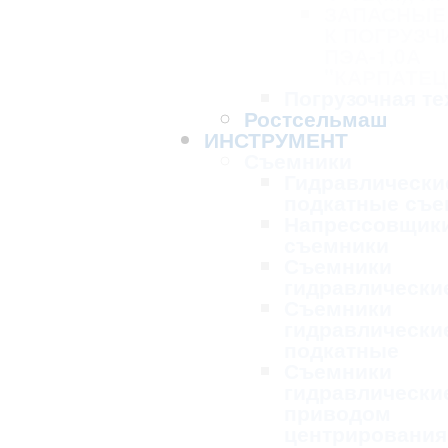
ЗАПАСНЫЕ
К ПОГРУЗЧ
ПЭА-1,0А
"КАРПАТЕЦ
Погрузочная те
Ростсельмаш
ИНСТРУМЕНТ
Съемники
Гидравлически
подкатные съе
Напрессовщик
съемники
Съемники
гидравлически
Съемники
гидравлически
подкатные
Съемники
гидравлически
приводом
центрирования