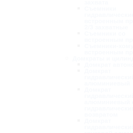
захвата
Съемники
гидравлически
встроенным п
2/3 захватные
Съемники со
встроенным п
Съемники-хому
встроенным п
Домкраты и цилин
Домкрат авто
Домкрат
гидравлически
алюминиевый
Домкрат
гидравлически
алюминиевый 
гидравлически
возвратом
Домкрат
гидравлически
грузовой алю