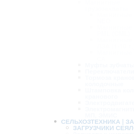
Магнитные
грузозахваты
Магнитные
NEO
Магнитные
PML (CML)
Магнитные
ЛЗА (1-10 т.
Магнитные
СА
Муфты зубчат
Переключател
Тормоза крано
колодочные
Штамповка кол
кранового
Электродвигат
Электромагнит
МП, ЭМИС
СЕЛЬХОЗТЕХНИКА | З
ЗАГРУЗЧИКИ СЕЯЛ
Запчасти к импорт