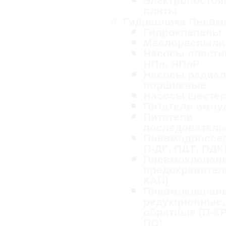
плиты
Гидравлика Пневм
Гидроклапаны
Маслораспыли
Насосы пласти
НПл, НПлР
Насосы радиал
поршневые
Насосы шесте
Питатели импу
Питатели
последовател
Пневмодроссел
П-ДГ, ПДТ, ПДК
Пневмоклапан
предохранител
КАП)
Пневмоклапан
редукционные,
обратные (П-КР
ПО)