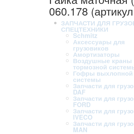
060.178 (артикул
ЗАПЧАСТИ ДЛЯ ГРУЗО
СПЕЦТЕХНИКИ
Schmitz
Аксессуары для
грузовиков
Амортизаторы
Воздушные краны
тормозной систем
Гофры выхлопной
системы
Запчасти для груз
DAF
Запчасти для груз
FORD
Запчасти для груз
IVECO
Запчасти для груз
MAN