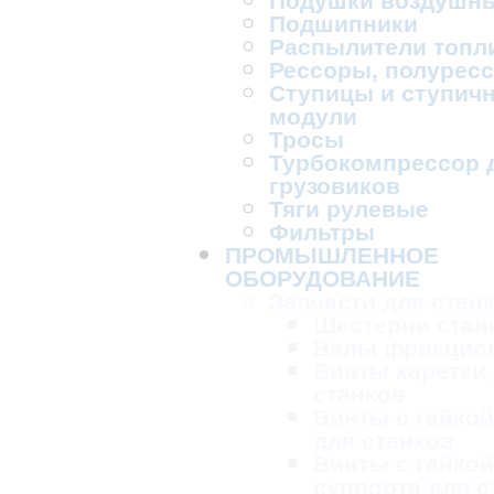
Подшипники
Распылители топл
Рессоры, полурес
Ступицы и ступич
модули
Тросы
Турбокомпрессор 
грузовиков
Тяги рулевые
Фильтры
ПРОМЫШЛЕННОЕ
ОБОРУДОВАНИЕ
Запчасти для стан
Шестерни стан
Валы фрикцио
Винты каретки
станков
Винты с гайкой
для станков
Винты с гайкой
суппорта для с