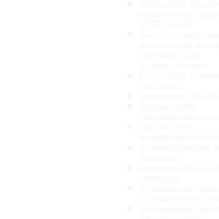
Большой разде
клеммных гру
(RTP16-50)
Быстрозажимн
клеммные коло
пружинным
соединением
Бытовые клем
колодки
Внешние пере
Держатели
маркировочных
Держатель
предохранител
Заземляющие 
зажимы
Измерительны
клеммы
Клеммные заж
пружинного ти
Клеммные заж
держателем