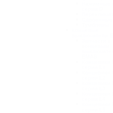
Нажимные 
серии D
Переключа
Сдвоенные
Тумблеры
Концевые
выключатели 
Запчасти к
концевым
выключате
EMAS
Концевики
серии L1
Концевики
серии L2
Концевики
серии L3
Концевики
серии L4
Концевики
серии L5