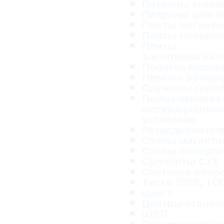
Патроны тока
Патроны цанг
Плиты магнит
Плиты поверо
Плиты
электромагнит
Полотна маши
Прессы ручны
Пружины таре
Пылеулавливат
аспирационны
установки
Резцедержател
Столы магнит
Столы поворо
Суппорты СУТ
Счетчики обор
Тиски 7200, ТС
Цанги
Центры станоч
ШВП
Электропосто