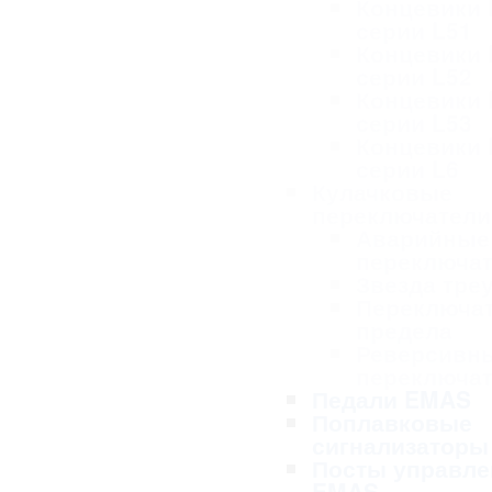
Концевики
серии L51
Концевики
серии L52
Концевики
серии L53
Концевики
серии L6
Кулачковые
переключател
Аварийные
переключа
Звезда тре
Переключа
предела
Реверсивн
переключа
Педали EMAS
Поплавковые
сигнализаторы
Посты управле
EMAS