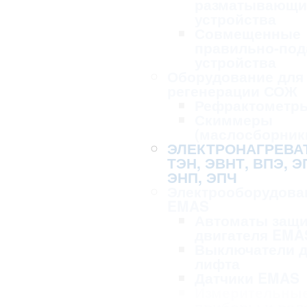
разматывающи
устройства
Совмещенные
правильно-по
устройства
Оборудование для 
регенерации СОЖ
Рефрактометр
Скиммеры
(маслосборник
ЭЛЕКТРОНАГРЕВА
ТЭН, ЭВНТ, ВПЭ, Э
ЭНП, ЭПЧ
Электрооборудова
EMAS
Автоматы защ
двигателя EMA
Выключатели 
лифта
Датчики EMAS
Измерительны
приборы и рел