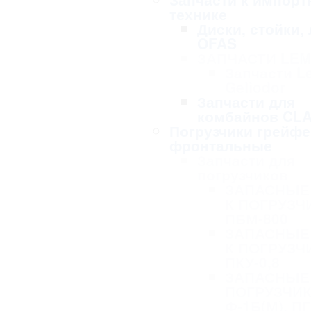
технике
Диски, стойки,
OFAS
ЗАПЧАСТИ LE
Запчасти L
Geliodor
Запчасти для
комбайнов CL
Погрузчики грейф
фронтальные
Запчасти для
погрузчиков
ЗАПАСНЫЕ
К ПОГРУЗЧ
ПБМ-800
ЗАПАСНЫЕ
К ПОГРУЗЧ
ПКУ-0,8
ЗАПАСНЫЕ 
ПОГРУЗЧИК
Ф-1Б(М), ПГ