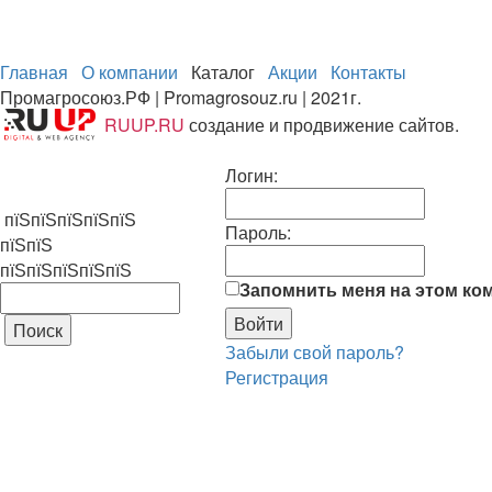
Главная
О компании
Каталог
Акции
Контакты
Промагросоюз.РФ | Promagrosouz.ru | 2021г.
RUUP.RU
создание и продвижение сайтов.
Логин:
пїЅпїЅпїЅпїЅпїЅ
Пароль:
пїЅпїЅ
пїЅпїЅпїЅпїЅпїЅ
Запомнить меня на этом ко
Забыли свой пароль?
Регистрация