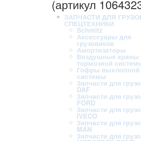
(артикул 106432
ЗАПЧАСТИ ДЛЯ ГРУЗО
СПЕЦТЕХНИКИ
Schmitz
Аксессуары для
грузовиков
Амортизаторы
Воздушные краны
тормозной систем
Гофры выхлопной
системы
Запчасти для груз
DAF
Запчасти для груз
FORD
Запчасти для груз
IVECO
Запчасти для груз
MAN
Запчасти для груз