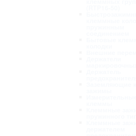
клеммных гру
(RTP16-50)
Быстрозажимн
клеммные коло
пружинным
соединением
Бытовые клем
колодки
Внешние пере
Держатели
маркировочных
Держатель
предохранител
Заземляющие 
зажимы
Измерительны
клеммы
Клеммные заж
пружинного ти
Клеммные заж
держателем
предохранител