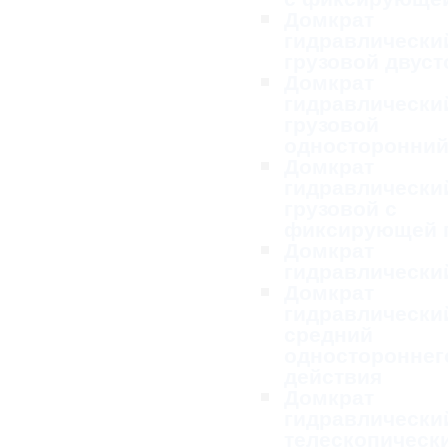
Домкрат
гидравлически
грузовой двус
Домкрат
гидравлически
грузовой
односторонни
Домкрат
гидравлически
грузовой с
фиксирующей 
Домкрат
гидравлически
Домкрат
гидравлически
средний
одностороннег
действия
Домкрат
гидравлически
телескопическ