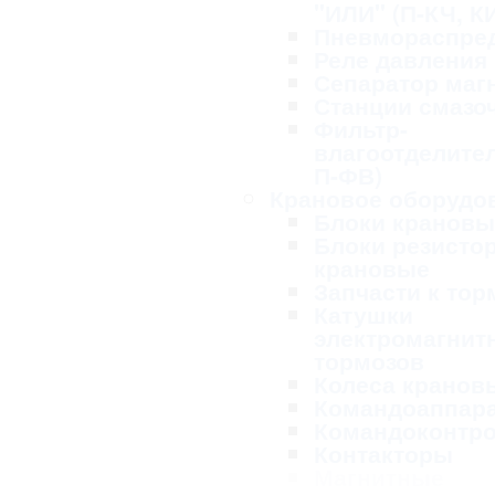
"ИЛИ" (П-КЧ, К
Пневмораспре
Реле давления
Сепаратор маг
Станции смазо
Фильтр-
влагоотделител
П-ФВ)
Крановое оборудо
Блоки крановы
Блоки резисто
крановые
Запчасти к то
Катушки
электромагнит
тормозов
Колеса кранов
Командоаппар
Командоконтр
Контакторы
Магнитные