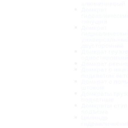
алюминиевый
Домкрат
гидравлически
тянущий
Домкрат
гидравлически
универсальны
двусторонний
Домкрат грузо
односторонни
Домкрат реечн
Домкрат с низ
подхватом ав
Домкрат с пол
штоком
Домкраты груз
подкатные
Домкраты ступ
подъема
Цилиндр
гидравлически