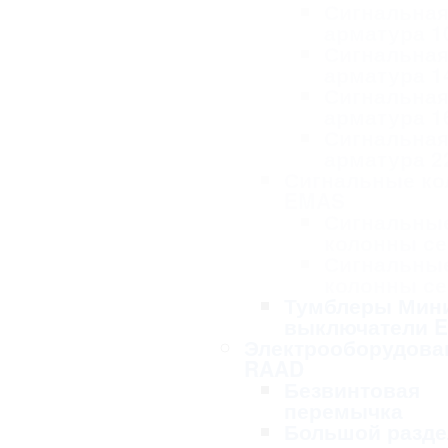
Сигнальна
арматура 1
Сигнальна
арматура 1
Сигнальна
арматура 1
Сигнальна
арматура 2
Сигнальные к
EMAS
Сигнальны
колонны се
Сигнальны
колонны се
Тумблеры Мин
выключатели 
Электрооборудова
RAAD
Безвинтовая
перемычка
Большой разде