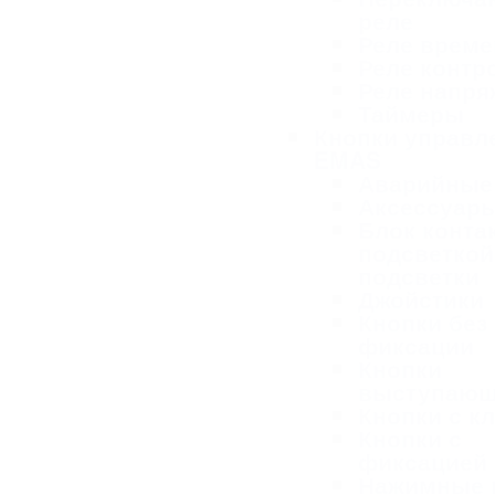
реле
Реле време
Реле контр
Реле напря
Таймеры
Кнопки управл
EMAS
Аварийные
Аксессуар
Блок конта
подсветкой
подсветки
Джойстики
Кнопки без
фиксации
Кнопки
выступаю
Кнопки с к
Кнопки с
фиксацией
Нажимные 