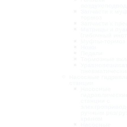
воздухоподво
Запчасти к му
тормоз
Запчасти к пре
Матрицы и пу
(гибочный инс
Муфты-тормоз
Ножи
Педали
Тормозные вк
Уравновешива
пневматически
Насосные гидравл
станции
Насосные
гидравлически
станции с
электропривод
ручным разгру
краном
Насосные