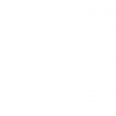
серии D
Переключа
Сдвоенные
Тумблеры
Концевые
выключатели 
Запчасти к
концевым
выключате
EMAS
Концевики
серии L1
Концевики
серии L2
Концевики
серии L3
Концевики
серии L4
Концевики
серии L5
Концевики