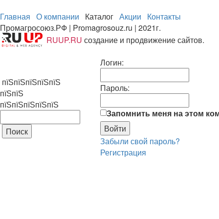
Главная
О компании
Каталог
Акции
Контакты
Промагросоюз.РФ | Promagrosouz.ru | 2021г.
RUUP.RU
создание и продвижение сайтов.
Логин:
пїЅпїЅпїЅпїЅпїЅ
Пароль:
пїЅпїЅ
пїЅпїЅпїЅпїЅпїЅ
Запомнить меня на этом ко
Забыли свой пароль?
Регистрация