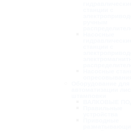
гидравлически
станции с
электропривод
ручным
распределител
Насосные
гидравлически
станции с
электропривод
электромагни
распределител
Насосные стан
опресовывани
Оборудование для
автоматизации ли
штамповки
ВАЛКОВЫЕ ПО
Правильные
устройства
Приводные
разматывающи