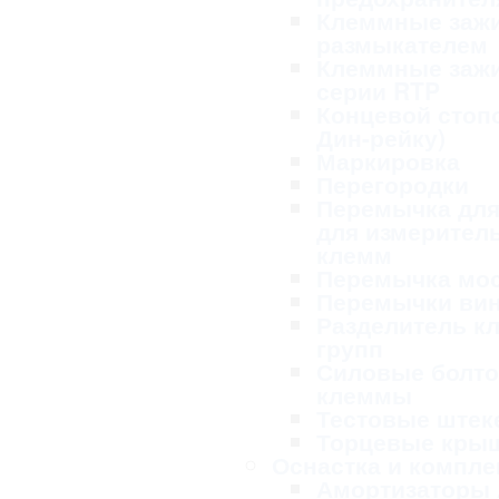
Клеммные заж
размыкателем
Клеммные заж
серии RTP
Концевой стопо
Дин-рейку)
Маркировка
Перегородки
Перемычка для
для измерител
клемм
Перемычка мо
Перемычки ви
Разделитель к
групп
Силовые болт
клеммы
Тестовые ште
Торцевые кры
Оснастка и компл
Амортизаторы