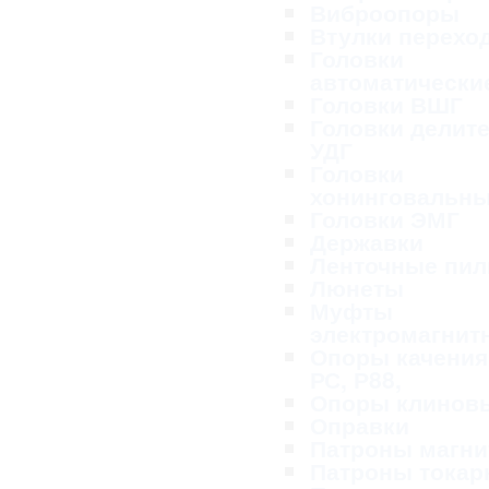
Виброопоры
Втулки перехо
Головки
автоматически
Головки ВШГ
Головки делит
УДГ
Головки
хонинговальн
Головки ЭМГ
Державки
Ленточные пи
Люнеты
Муфты
электромагнит
Опоры качения
РС, Р88,
Опоры клинов
Оправки
Патроны магн
Патроны тока