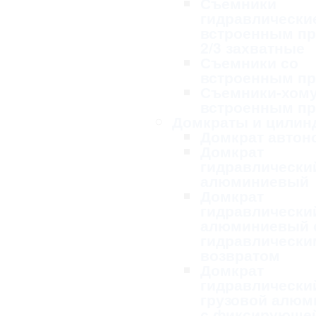
Съемники
гидравлически
встроенным п
2/3 захватные
Съемники со
встроенным п
Съемники-хому
встроенным п
Домкраты и цилин
Домкрат авто
Домкрат
гидравлически
алюминиевый
Домкрат
гидравлически
алюминиевый 
гидравлически
возвратом
Домкрат
гидравлически
грузовой алю
с фиксирующей