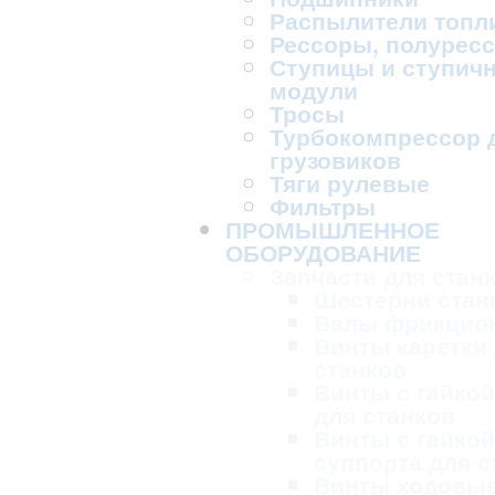
Распылители топл
Рессоры, полурес
Ступицы и ступич
модули
Тросы
Турбокомпрессор 
грузовиков
Тяги рулевые
Фильтры
ПРОМЫШЛЕННОЕ
ОБОРУДОВАНИЕ
Запчасти для стан
Шестерни стан
Валы фрикцио
Винты каретки
станков
Винты с гайкой
для станков
Винты с гайкой
суппорта для с
Винты ходовые