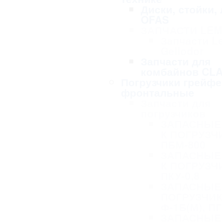
Диски, стойки,
OFAS
ЗАПЧАСТИ LE
Запчасти L
Geliodor
Запчасти для
комбайнов CL
Погрузчики грейф
фронтальные
Запчасти для
погрузчиков
ЗАПАСНЫЕ
К ПОГРУЗЧ
ПБМ-800
ЗАПАСНЫЕ
К ПОГРУЗЧ
ПКУ-0,8
ЗАПАСНЫЕ 
ПОГРУЗЧИК
Ф-1Б(М), ПГ
ЗАПАСНЫЕ