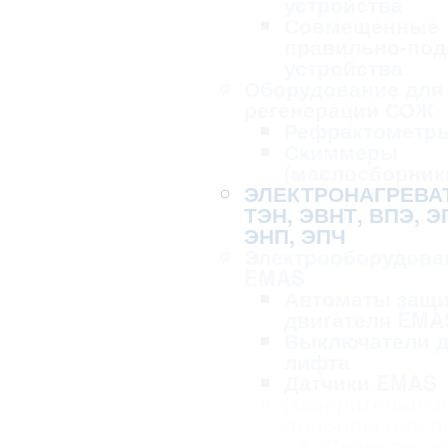
устройства
Совмещенные
правильно-по
устройства
Оборудование для 
регенерации СОЖ
Рефрактометр
Скиммеры
(маслосборник
ЭЛЕКТРОНАГРЕВА
ТЭН, ЭВНТ, ВПЭ, Э
ЭНП, ЭПЧ
Электрооборудова
EMAS
Автоматы защ
двигателя EMA
Выключатели 
лифта
Датчики EMAS
Измерительны
приборы и рел
Переключа