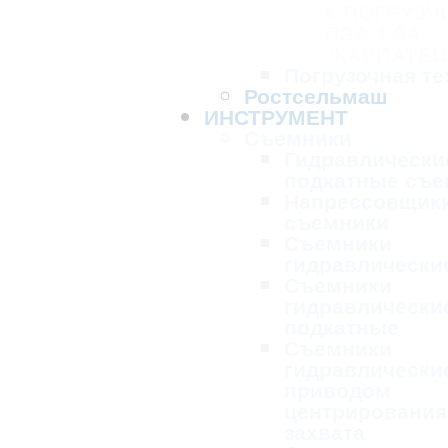
К ПОГРУЗЧ
ПЭА-1,0А
"КАРПАТЕЦ
Погрузочная те
Ростсельмаш
ИНСТРУМЕНТ
Съемники
Гидравлически
подкатные съе
Напрессовщик
съемники
Съемники
гидравлически
Съемники
гидравлически
подкатные
Съемники
гидравлически
приводом
центрирования
захвата