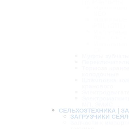
грузозахваты
Магнитные
NEO
Магнитные
PML (CML)
Магнитные
ЛЗА (1-10 т.
Магнитные
СА
Муфты зубчат
Переключател
Тормоза крано
колодочные
Штамповка кол
кранового
Электродвигат
Электромагнит
МП, ЭМИС
СЕЛЬХОЗТЕХНИКА | З
ЗАГРУЗЧИКИ СЕЯЛ
Запчасти к импорт
технике