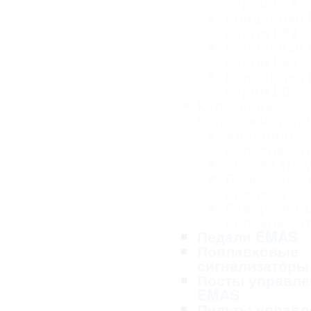
серии L51
Концевики
серии L52
Концевики
серии L53
Концевики
серии L6
Кулачковые
переключател
Аварийные
переключа
Звезда тре
Переключа
предела
Реверсивн
переключа
Педали EMAS
Поплавковые
сигнализаторы
Посты управле
EMAS
Пульты управл