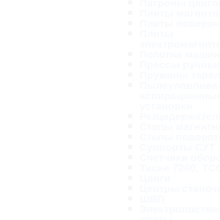
Патроны цанг
Плиты магнит
Плиты поверо
Плиты
электромагнит
Полотна маши
Прессы ручны
Пружины таре
Пылеулавливат
аспирационны
установки
Резцедержател
Столы магнит
Столы поворо
Суппорты СУТ
Счетчики обор
Тиски 7200, ТС
Цанги
Центры станоч
ШВП
Электропосто
плиты