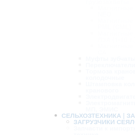
грузозахваты
Магнитные
NEO
Магнитные
PML (CML)
Магнитные
ЛЗА (1-10 т.
Магнитные
СА
Муфты зубчат
Переключател
Тормоза крано
колодочные
Штамповка кол
кранового
Электродвигат
Электромагнит
МП, ЭМИС
СЕЛЬХОЗТЕХНИКА | З
ЗАГРУЗЧИКИ СЕЯЛ
Запчасти к импорт
технике