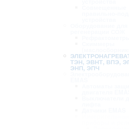
устройства
Совмещенные
правильно-по
устройства
Оборудование для 
регенерации СОЖ
Рефрактометр
Скиммеры
(маслосборник
ЭЛЕКТРОНАГРЕВА
ТЭН, ЭВНТ, ВПЭ, Э
ЭНП, ЭПЧ
Электрооборудова
EMAS
Автоматы защ
двигателя EMA
Выключатели 
лифта
Датчики EMAS
Измерительны
приборы и рел
Переключа