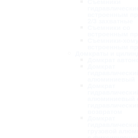
Съемники
гидравлически
встроенным п
2/3 захватные
Съемники со
встроенным п
Съемники-хому
встроенным п
Домкраты и цилин
Домкрат авто
Домкрат
гидравлически
алюминиевый
Домкрат
гидравлически
алюминиевый 
гидравлически
возвратом
Домкрат
гидравлически
грузовой алю
с фиксирующей