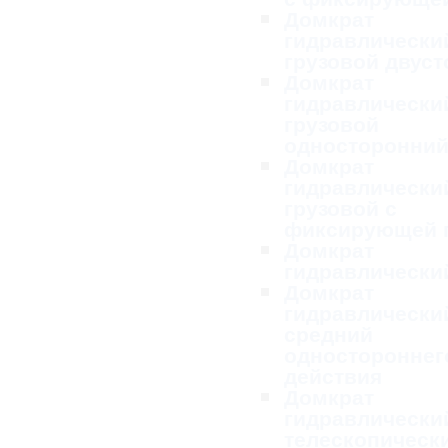
Домкрат
гидравлически
грузовой двус
Домкрат
гидравлически
грузовой
односторонни
Домкрат
гидравлически
грузовой с
фиксирующей 
Домкрат
гидравлически
Домкрат
гидравлически
средний
одностороннег
действия
Домкрат
гидравлически
телескопическ