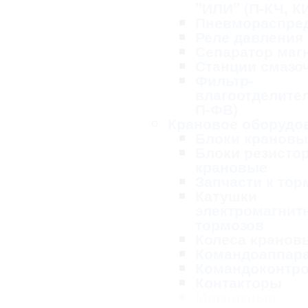
"ИЛИ" (П-КЧ, К
Пневмораспре
Реле давления
Сепаратор маг
Станции смазо
Фильтр-
влагоотделител
П-ФВ)
Крановое оборудо
Блоки крановы
Блоки резисто
крановые
Запчасти к то
Катушки
электромагнит
тормозов
Колеса кранов
Командоаппар
Командоконтр
Контакторы
Магнитные