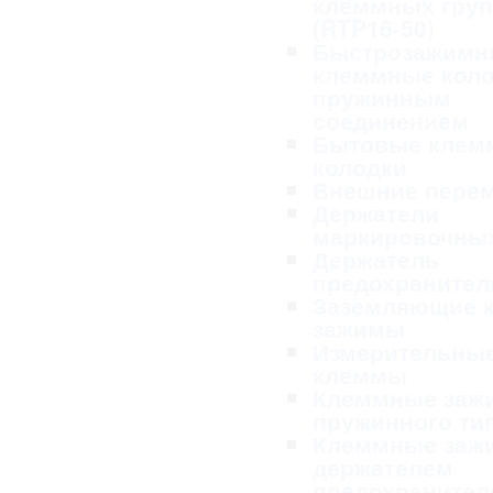
клеммных гру
(RTP16-50)
Быстрозажимн
клеммные коло
пружинным
соединением
Бытовые клем
колодки
Внешние пере
Держатели
маркировочных
Держатель
предохранител
Заземляющие 
зажимы
Измерительны
клеммы
Клеммные заж
пружинного ти
Клеммные заж
держателем
предохранител