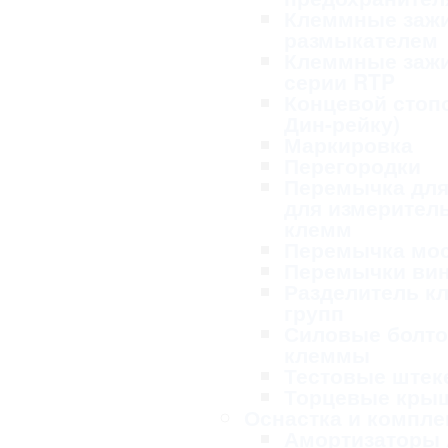
Клеммные заж
размыкателем
Клеммные заж
серии RTP
Концевой стопо
Дин-рейку)
Маркировка
Перегородки
Перемычка для
для измерител
клемм
Перемычка мо
Перемычки ви
Разделитель к
групп
Силовые болт
клеммы
Тестовые ште
Торцевые кры
Оснастка и компл
Амортизаторы