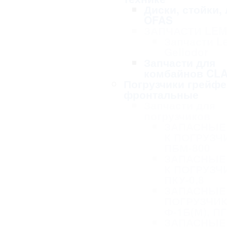
Диски, стойки,
OFAS
ЗАПЧАСТИ LE
Запчасти L
Geliodor
Запчасти для
комбайнов CL
Погрузчики грейф
фронтальные
Запчасти для
погрузчиков
ЗАПАСНЫЕ
К ПОГРУЗЧ
ПБМ-800
ЗАПАСНЫЕ
К ПОГРУЗЧ
ПКУ-0,8
ЗАПАСНЫЕ 
ПОГРУЗЧИК
Ф-1Б(М), ПГ
ЗАПАСНЫЕ