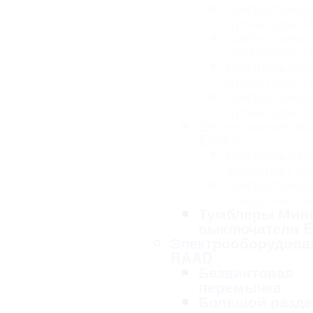
Сигнальна
арматура 1
Сигнальна
арматура 1
Сигнальна
арматура 1
Сигнальна
арматура 2
Сигнальные к
EMAS
Сигнальны
колонны се
Сигнальны
колонны се
Тумблеры Мин
выключатели 
Электрооборудова
RAAD
Безвинтовая
перемычка
Большой разде