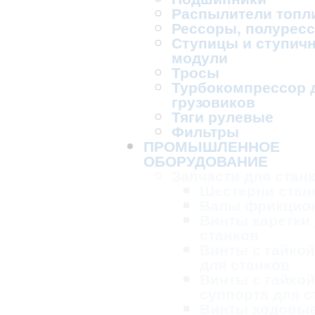
Распылители топл
Рессоры, полурес
Ступицы и ступич
модули
Тросы
Турбокомпрессор 
грузовиков
Тяги рулевые
Фильтры
ПРОМЫШЛЕННОЕ
ОБОРУДОВАНИЕ
Запчасти для стан
Шестерни стан
Валы фрикцио
Винты каретки
станков
Винты с гайкой
для станков
Винты с гайкой
суппорта для с
Винты ходовые