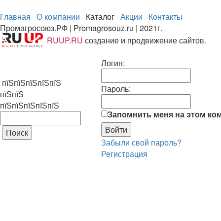
Главная
О компании
Каталог
Акции
Контакты
Промагросоюз.РФ | Promagrosouz.ru | 2021г.
RUUP.RU
создание и продвижение сайтов.
Логин:
пїЅпїЅпїЅпїЅпїЅ
Пароль:
пїЅпїЅ
пїЅпїЅпїЅпїЅпїЅ
Запомнить меня на этом ко
Забыли свой пароль?
Регистрация