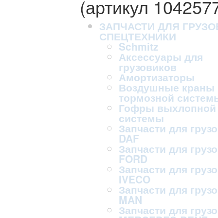
(артикул 104257
ЗАПЧАСТИ ДЛЯ ГРУЗО
СПЕЦТЕХНИКИ
Schmitz
Аксессуары для
грузовиков
Амортизаторы
Воздушные краны
тормозной систем
Гофры выхлопной
системы
Запчасти для груз
DAF
Запчасти для груз
FORD
Запчасти для груз
IVECO
Запчасти для груз
MAN
Запчасти для груз