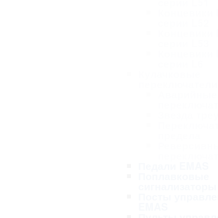
серии L51
Концевики
серии L52
Концевики
серии L53
Концевики
серии L6
Кулачковые
переключател
Аварийные
переключа
Звезда тре
Переключа
предела
Реверсивн
переключа
Педали EMAS
Поплавковые
сигнализаторы
Посты управле
EMAS
Пульты управл