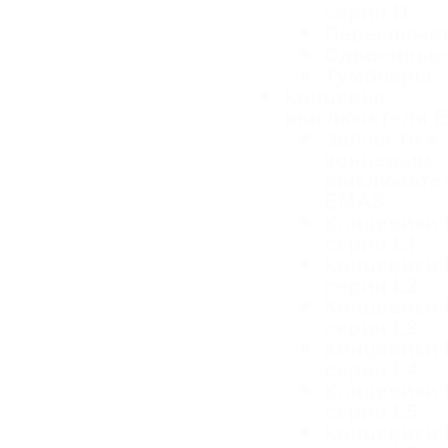
серии D
Переключа
Сдвоенные
Тумблеры
Концевые
выключатели 
Запчасти к
концевым
выключате
EMAS
Концевики
серии L1
Концевики
серии L2
Концевики
серии L3
Концевики
серии L4
Концевики
серии L5
Концевики