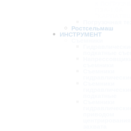
К ПОГРУЗЧ
ПЭА-1,0А
"КАРПАТЕЦ
Погрузочная те
Ростсельмаш
ИНСТРУМЕНТ
Съемники
Гидравлически
подкатные съе
Напрессовщик
съемники
Съемники
гидравлически
Съемники
гидравлически
подкатные
Съемники
гидравлически
приводом
центрирования
захвата