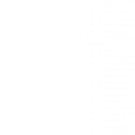
реле
Реле време
Реле контр
Реле напря
Таймеры
Кнопки управл
EMAS
Аварийные
Аксессуар
Блок конта
подсветкой
подсветки
Джойстики
Кнопки без
фиксации
Кнопки
выступаю
Кнопки с к
Кнопки с
фиксацией
Нажимные 