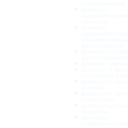
алюминиевый
Домкрат
гидравлически
тянущий
Домкрат
гидравлически
универсальны
двусторонний
Домкрат грузо
односторонни
Домкрат реечн
Домкрат с низ
подхватом ав
Домкрат с пол
штоком
Домкраты груз
подкатные
Домкраты ступ
подъема
Цилиндр
гидравлически