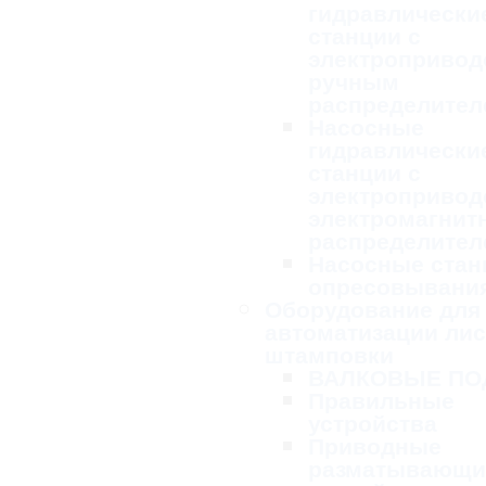
гидравлически
станции с
электропривод
ручным
распределител
Насосные
гидравлически
станции с
электропривод
электромагни
распределител
Насосные стан
опресовывани
Оборудование для
автоматизации ли
штамповки
ВАЛКОВЫЕ ПО
Правильные
устройства
Приводные
разматывающи