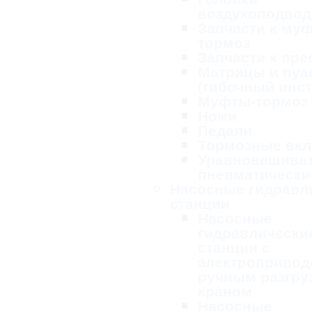
воздухоподво
Запчасти к му
тормоз
Запчасти к пре
Матрицы и пу
(гибочный инс
Муфты-тормоз
Ножи
Педали
Тормозные вк
Уравновешива
пневматически
Насосные гидравл
станции
Насосные
гидравлически
станции с
электропривод
ручным разгру
краном
Насосные