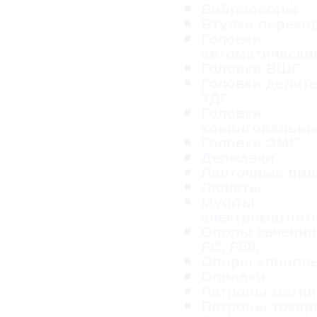
Виброопоры
Втулки перехо
Головки
автоматически
Головки ВШГ
Головки делит
УДГ
Головки
хонинговальн
Головки ЭМГ
Державки
Ленточные пи
Люнеты
Муфты
электромагнит
Опоры качения
РС, Р88,
Опоры клинов
Оправки
Патроны магн
Патроны тока