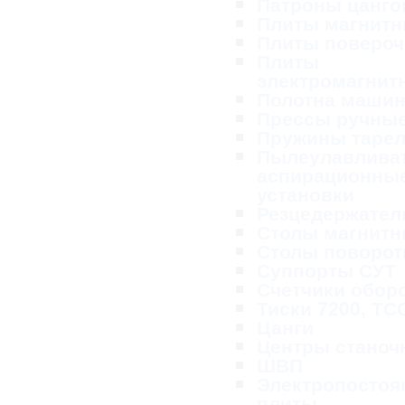
Патроны цанг
Плиты магнит
Плиты поверо
Плиты
электромагнит
Полотна маши
Прессы ручны
Пружины таре
Пылеулавливат
аспирационны
установки
Резцедержател
Столы магнит
Столы поворо
Суппорты СУТ
Счетчики обор
Тиски 7200, ТС
Цанги
Центры станоч
ШВП
Электропосто
плиты