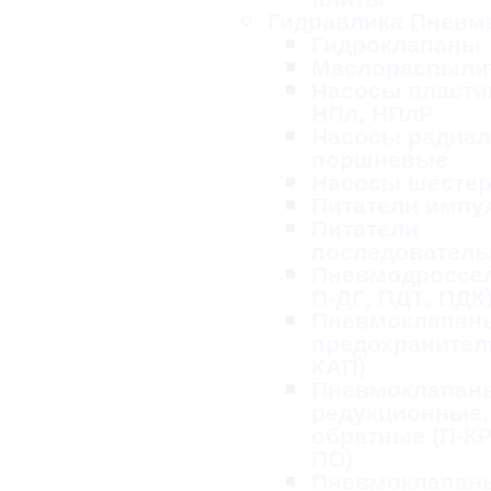
Гидравлика Пневм
Гидроклапаны
Маслораспыли
Насосы пласти
НПл, НПлР
Насосы радиал
поршневые
Насосы шесте
Питатели импу
Питатели
последовател
Пневмодроссел
П-ДГ, ПДТ, ПДК
Пневмоклапан
предохранител
КАП)
Пневмоклапан
редукционные,
обратные (П-КР
ПО)
Пневмоклапан