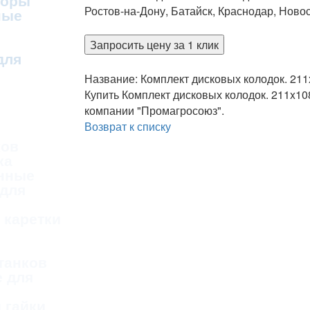
соры
Ростов-на-Дону, Батайск, Краснодар, Ново
ные
Запросить цену за 1 клик
для
Название: Комплект дисковых колодок. 211
Купить Комплект дисковых колодок. 211x10
компании "Промагросоюз".
Возврат к списку
ков
ка
нные
 для
 каретки
танков
 для
 гайки