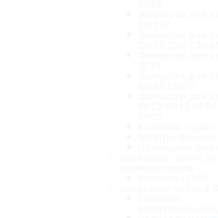
2К52
Запчасти для с
2М112
Запчасти для с
2М55 2М57 2А5
Запчасти для с
3Г71
Запчасти для с
6М82 6М83
Запчасти для с
6Р12 6Р13 6Р80
6Р83
Коробки подач
Муфты фрикци
Шпиндели для 
Запасные части дл
компрессоров
Клапаны ПИК
Запасные части к 
Головки
воздухоподво