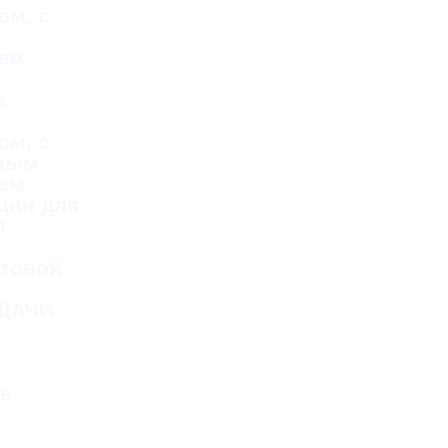
ом, с
ем
е
ом, с
тным
ем
ции для
я
стовой
ДАЧИ
е