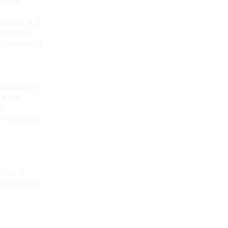
фтам
ссам КД
ансоны
трумент)
ладыши
тели
е
ические
е
ом, с
зочным
е