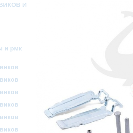
ВИКОВ И
ы и рмк
овиков
овиков
овиков
овиков
овиков
овиков