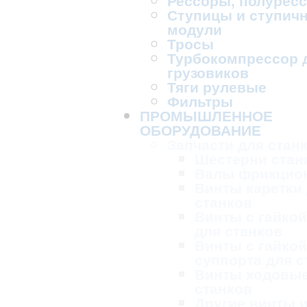
Рессоры, полурес
Ступицы и ступич
модули
Тросы
Турбокомпрессор 
грузовиков
Тяги рулевые
Фильтры
ПРОМЫШЛЕННОЕ
ОБОРУДОВАНИЕ
Запчасти для стан
Шестерни стан
Валы фрикцио
Винты каретки
станков
Винты с гайкой
для станков
Винты с гайкой
суппорта для с
Винты ходовые
станков
Другие винты и