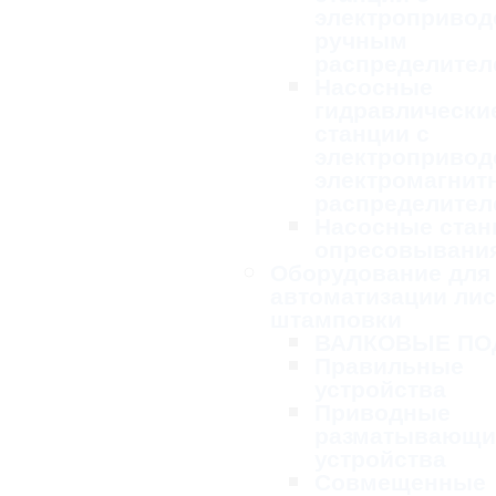
электропривод
ручным
распределител
Насосные
гидравлически
станции с
электропривод
электромагни
распределител
Насосные стан
опресовывани
Оборудование для
автоматизации ли
штамповки
ВАЛКОВЫЕ ПО
Правильные
устройства
Приводные
разматывающи
устройства
Совмещенные