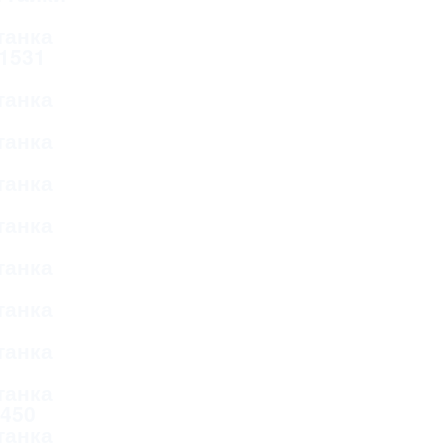
танка
 1531
танка
танка
танка
танка
танка
танка
танка
танка
Д450
танка