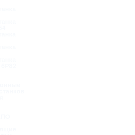
танка
танка
54
танка
танка
танка
 6Р82
онные
станков
я
КПО
дящие