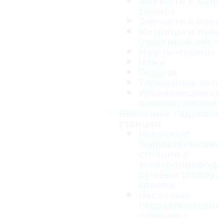
Запчасти к му
тормоз
Запчасти к пре
Матрицы и пу
(гибочный инс
Муфты-тормоз
Ножи
Педали
Тормозные вк
Уравновешива
пневматически
Насосные гидравл
станции
Насосные
гидравлически
станции с
электропривод
ручным разгру
краном
Насосные
гидравлически
станции с