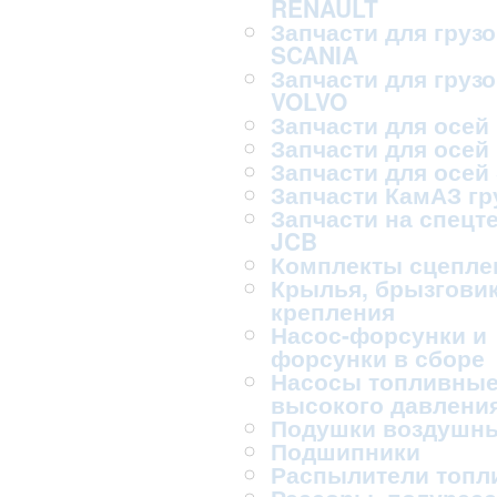
RENAULT
Запчасти для груз
SCANIA
Запчасти для груз
VOLVO
Запчасти для осей
Запчасти для осей
Запчасти для осей
Запчасти КамАЗ г
Запчасти на спецт
JCB
Комплекты сцепле
Крылья, брызговик
крепления
Насос-форсунки и
форсунки в сборе
Насосы топливны
высокого давлени
Подушки воздушн
Подшипники
Распылители топл