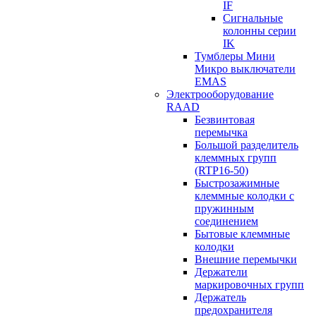
IF
Сигнальные
колонны серии
IK
Тумблеры Мини
Микро выключатели
EMAS
Электрооборудование
RAAD
Безвинтовая
перемычка
Большой разделитель
клеммных групп
(RTP16-50)
Быстрозажимные
клеммные колодки с
пружинным
соединением
Бытовые клеммные
колодки
Внешние перемычки
Держатели
маркировочных групп
Держатель
предохранителя