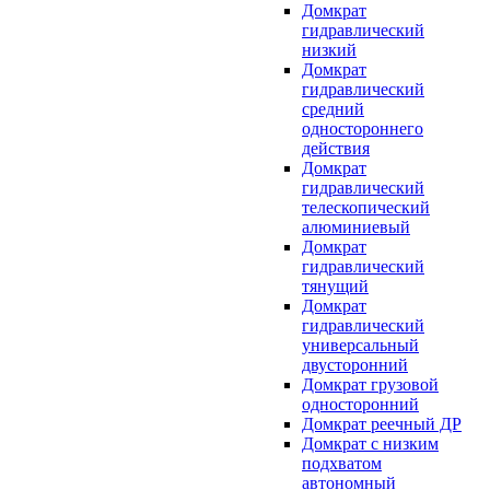
Домкрат
гидравлический
низкий
Домкрат
гидравлический
средний
одностороннего
действия
Домкрат
гидравлический
телескопический
алюминиевый
Домкрат
гидравлический
тянущий
Домкрат
гидравлический
универсальный
двусторонний
Домкрат грузовой
односторонний
Домкрат реечный ДР
Домкрат с низким
подхватом
автономный