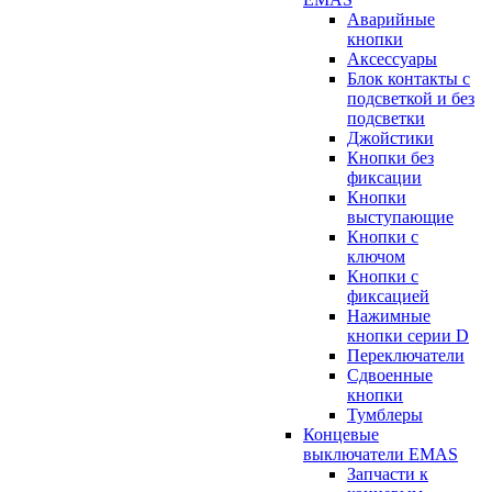
Аварийные
кнопки
Аксессуары
Блок контакты с
подсветкой и без
подсветки
Джойстики
Кнопки без
фиксации
Кнопки
выступающие
Кнопки с
ключом
Кнопки с
фиксацией
Нажимные
кнопки серии D
Переключатели
Сдвоенные
кнопки
Тумблеры
Концевые
выключатели EMAS
Запчасти к