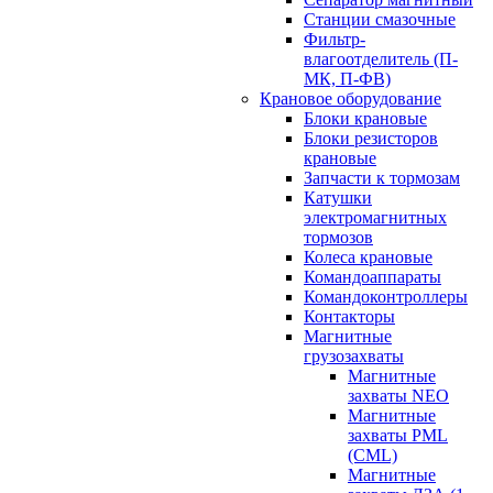
Станции смазочные
Фильтр-
влагоотделитель (П-
МК, П-ФВ)
Крановое оборудование
Блоки крановые
Блоки резисторов
крановые
Запчасти к тормозам
Катушки
электромагнитных
тормозов
Колеса крановые
Командоаппараты
Командоконтроллеры
Контакторы
Магнитные
грузозахваты
Магнитные
захваты NEO
Магнитные
захваты PML
(CML)
Магнитные