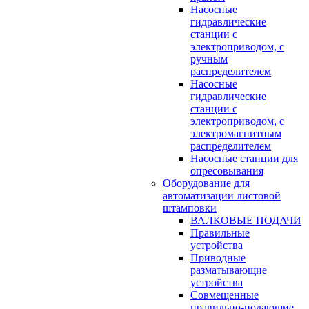
Насосные
гидравлические
станции с
электроприводом, с
ручным
распределителем
Насосные
гидравлические
станции с
электроприводом, с
электромагнитным
распределителем
Насосные станции для
опресовывания
Оборудование для
автоматизации листовой
штамповки
ВАЛКОВЫЕ ПОДАЧИ
Правильные
устройства
Приводные
разматывающие
устройства
Совмещенные
правильно-подающие