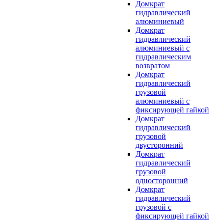
Домкрат
гидравлический
алюминиевый
Домкрат
гидравлический
алюминиевый с
гидравлическим
возвратом
Домкрат
гидравлический
грузовой
алюминиевый с
фиксирующей гайкой
Домкрат
гидравлический
грузовой
двусторонний
Домкрат
гидравлический
грузовой
односторонний
Домкрат
гидравлический
грузовой с
фиксирующей гайкой