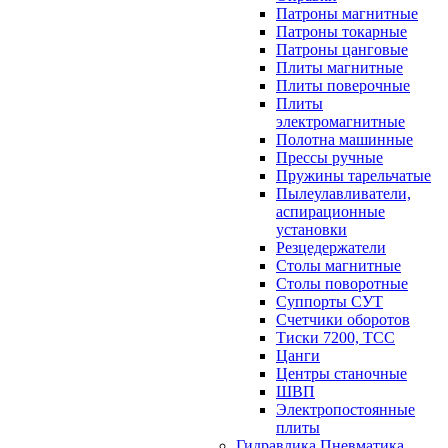
Патроны магнитные
Патроны токарные
Патроны цанговые
Плиты магнитные
Плиты поверочные
Плиты
электромагнитные
Полотна машинные
Прессы ручные
Пружины тарельчатые
Пылеулавливатели,
аспирационные
установки
Резцедержатели
Столы магнитные
Столы поворотные
Суппорты СУТ
Счетчики оборотов
Тиски 7200, ТСС
Цанги
Центры станочные
ШВП
Электропостоянные
плиты
Гидравлика Пневматика