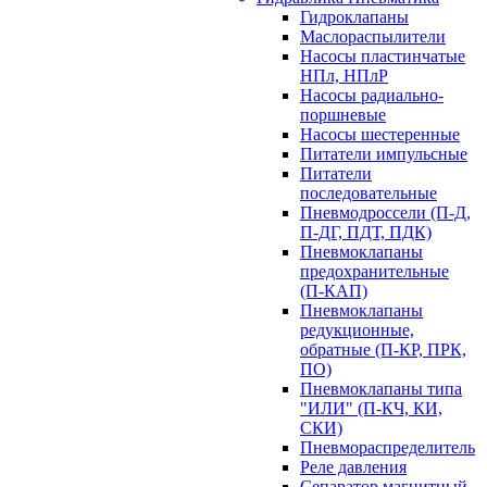
Гидроклапаны
Маслораспылители
Насосы пластинчатые
НПл, НПлР
Насосы радиально-
поршневые
Насосы шестеренные
Питатели импульсные
Питатели
последовательные
Пневмодроссели (П-Д,
П-ДГ, ПДТ, ПДК)
Пневмоклапаны
предохранительные
(П-КАП)
Пневмоклапаны
редукционные,
обратные (П-КР, ПРК,
ПО)
Пневмоклапаны типа
"ИЛИ" (П-КЧ, КИ,
СКИ)
Пневмораспределитель
Реле давления
Сепаратор магнитный