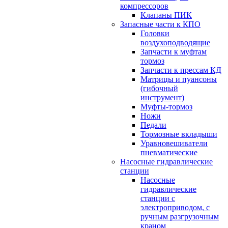
компрессоров
Клапаны ПИК
Запасные части к КПО
Головки
воздухоподводящие
Запчасти к муфтам
тормоз
Запчасти к прессам КД
Матрицы и пуансоны
(гибочный
инструмент)
Муфты-тормоз
Ножи
Педали
Тормозные вкладыши
Уравновешиватели
пневматические
Насосные гидравлические
станции
Насосные
гидравлические
станции с
электроприводом, с
ручным разгрузочным
краном