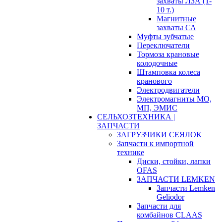
захваты ЛЗА (1-
10 т.)
Магнитные
захваты СА
Муфты зубчатые
Переключатели
Тормоза крановые
колодочные
Штамповка колеса
кранового
Электродвигатели
Электромагниты МО,
МП, ЭМИС
СЕЛЬХОЗТЕХНИКА |
ЗАПЧАСТИ
ЗАГРУЗЧИКИ СЕЯЛОК
Запчасти к импортной
технике
Диски, стойки, лапки
OFAS
ЗАПЧАСТИ LEMKEN
Запчасти Lemken
Geliodor
Запчасти для
комбайнов CLAAS