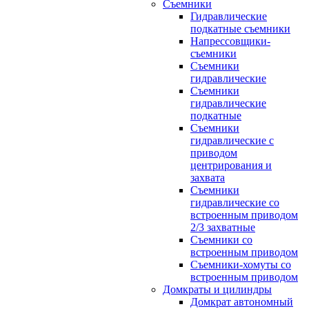
Съемники
Гидравлические
подкатные съемники
Напрессовщики-
съемники
Съемники
гидравлические
Съемники
гидравлические
подкатные
Съемники
гидравлические с
приводом
центрирования и
захвата
Съемники
гидравлические со
встроенным приводом
2/3 захватные
Съемники со
встроенным приводом
Съемники-хомуты со
встроенным приводом
Домкраты и цилиндры
Домкрат автономный