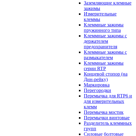
Заземляющие клемные
зажимы
Измерительные
клеммы
Клеммные зажимы
пружинного типа
Клеммные зажимы с
держателем
предохранителя
Клеммные зажимы с
размыкателем
Клеммные зажимы
серии RTP
Концевой стопор (на
Дин-рейку)
Маркировка
Перегородки
Перемычка для RTP6 и
для измерительных
клемм
Перемычка мостик
Перемычки винтовые
Разделитель клеммных
групп
Силовые болтовые