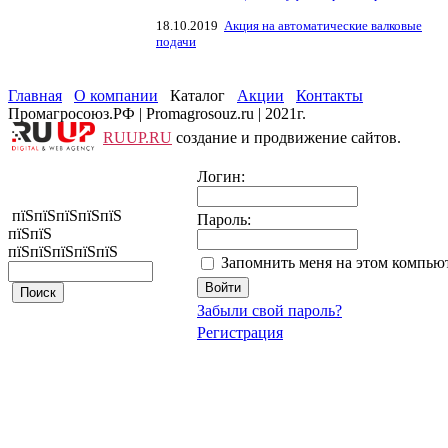
18.10.2019
Акция на автоматические валковые
подачи
Главная
О компании
Каталог
Акции
Контакты
Промагросоюз.РФ | Promagrosouz.ru | 2021г.
RUUP.RU
создание и продвижение сайтов.
Логин:
пїЅпїЅпїЅпїЅпїЅ
Пароль:
пїЅпїЅ
пїЅпїЅпїЅпїЅпїЅ
Запомнить меня на этом компью
Забыли свой пароль?
Регистрация