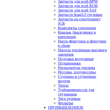
Запчасти для осей BPW
Запчасти для осей ROR
Запчасти для осей SAF
Запчасти КамАЗ грузовые
Запчасти на спецтехнику
JCB
Комплекты сцепления
Крылья, брызговики и
крепления
Насос-форсунки и форсунки
в сборе
Насосы топливные высокого
давления
Подушки воздушные
Подшипники
Распылители топлива
Рессоры, полурессоры
Ступицы и ступичные
модули
Тросы
Турбокомпрессор для
грузовиков
Тяги рулевые
Фильтры
ПРОМЫШЛЕННОЕ