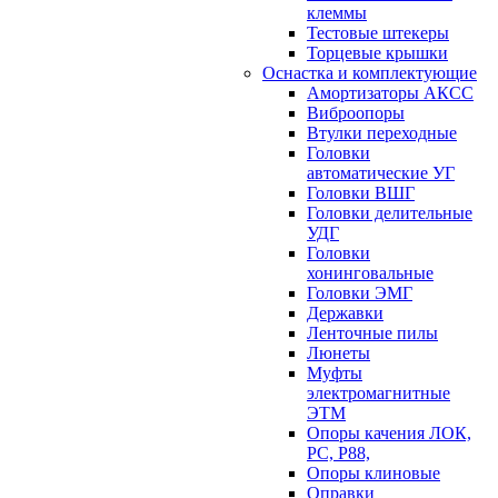
клеммы
Тестовые штекеры
Торцевые крышки
Оснастка и комплектующие
Амортизаторы АКСС
Виброопоры
Втулки переходные
Головки
автоматические УГ
Головки ВШГ
Головки делительные
УДГ
Головки
хонинговальные
Головки ЭМГ
Державки
Ленточные пилы
Люнеты
Муфты
электромагнитные
ЭТМ
Опоры качения ЛОК,
РС, Р88,
Опоры клиновые
Оправки