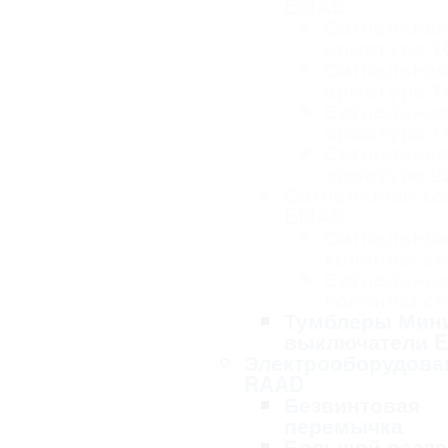
EMAS
Сигнальна
арматура 1
Сигнальна
арматура 1
Сигнальна
арматура 1
Сигнальна
арматура 2
Сигнальные к
EMAS
Сигнальны
колонны се
Сигнальны
колонны се
Тумблеры Мин
выключатели 
Электрооборудова
RAAD
Безвинтовая
перемычка
Большой разде