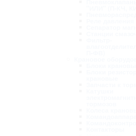
Пневмоклапан
"ИЛИ" (П-КЧ, К
Пневмораспре
Реле давления
Сепаратор маг
Станции смазо
Фильтр-
влагоотделител
П-ФВ)
Крановое оборудо
Блоки крановы
Блоки резисто
крановые
Запчасти к то
Катушки
электромагнит
тормозов
Колеса кранов
Командоаппар
Командоконтр
Контакторы
Магнитные