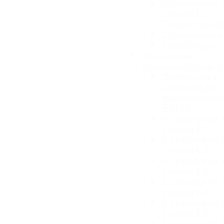
Нажимные 
серии D
Переключа
Сдвоенные
Тумблеры
Концевые
выключатели 
Запчасти к
концевым
выключате
EMAS
Концевики
серии L1
Концевики
серии L2
Концевики
серии L3
Концевики
серии L4
Концевики
серии L5
Концевики