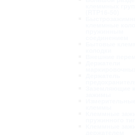
клеммных гру
(RTP16-50)
Быстрозажимн
клеммные коло
пружинным
соединением
Бытовые клем
колодки
Внешние пере
Держатели
маркировочных
Держатель
предохранител
Заземляющие 
зажимы
Измерительны
клеммы
Клеммные заж
пружинного ти
Клеммные заж
держателем