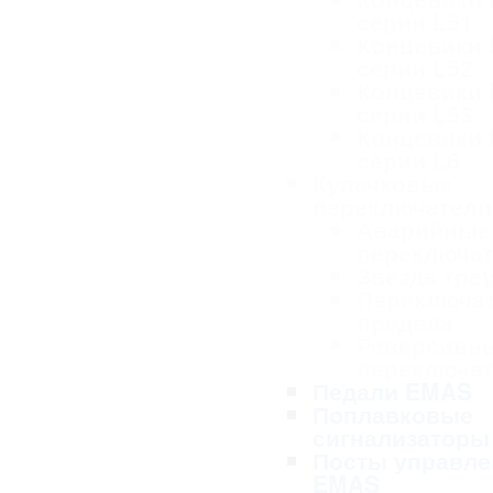
серии L51
Концевики
серии L52
Концевики
серии L53
Концевики
серии L6
Кулачковые
переключател
Аварийные
переключа
Звезда тре
Переключа
предела
Реверсивн
переключа
Педали EMAS
Поплавковые
сигнализаторы
Посты управле
EMAS