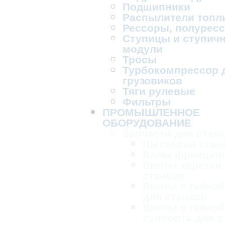
Подшипники
Распылители топл
Рессоры, полурес
Ступицы и ступич
модули
Тросы
Турбокомпрессор 
грузовиков
Тяги рулевые
Фильтры
ПРОМЫШЛЕННОЕ
ОБОРУДОВАНИЕ
Запчасти для стан
Шестерни стан
Валы фрикцио
Винты каретки
станков
Винты с гайкой
для станков
Винты с гайкой
суппорта для с