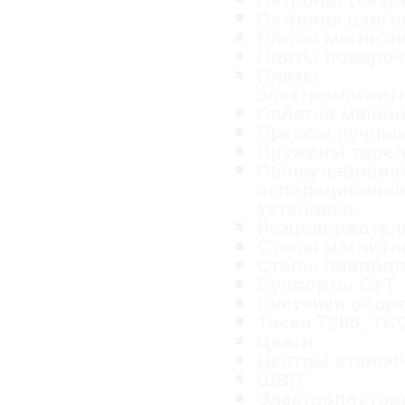
Патроны цанг
Плиты магнит
Плиты поверо
Плиты
электромагнит
Полотна маши
Прессы ручны
Пружины таре
Пылеулавливат
аспирационны
установки
Резцедержател
Столы магнит
Столы поворо
Суппорты СУТ
Счетчики обор
Тиски 7200, ТС
Цанги
Центры станоч
ШВП
Электропосто