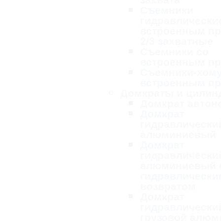
Съемники
гидравлически
встроенным п
2/3 захватные
Съемники со
встроенным п
Съемники-хому
встроенным п
Домкраты и цилин
Домкрат авто
Домкрат
гидравлически
алюминиевый
Домкрат
гидравлически
алюминиевый 
гидравлически
возвратом
Домкрат
гидравлически
грузовой алю