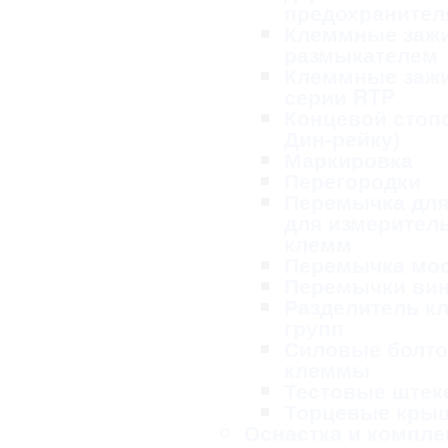
предохранител
Клеммные заж
размыкателем
Клеммные заж
серии RTP
Концевой стопо
Дин-рейку)
Маркировка
Перегородки
Перемычка для
для измерител
клемм
Перемычка мо
Перемычки ви
Разделитель к
групп
Силовые болт
клеммы
Тестовые ште
Торцевые кры
Оснастка и компл