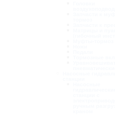
Головки
воздухоподво
Запчасти к му
тормоз
Запчасти к пре
Матрицы и пу
(гибочный инс
Муфты-тормоз
Ножи
Педали
Тормозные вк
Уравновешива
пневматически
Насосные гидравл
станции
Насосные
гидравлически
станции с
электропривод
ручным разгру
краном