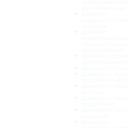
телескопическ
алюминиевый
Домкрат
гидравлически
тянущий
Домкрат
гидравлически
универсальны
двусторонний
Домкрат грузо
односторонни
Домкрат реечн
Домкрат с низ
подхватом ав
Домкрат с пол
штоком
Домкраты груз
подкатные
Домкраты ступ
подъема
Цилиндр
гидравлически