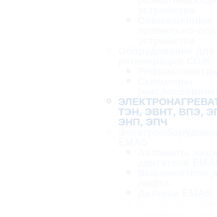
устройства
Совмещенные
правильно-по
устройства
Оборудование для 
регенерации СОЖ
Рефрактометр
Скиммеры
(маслосборник
ЭЛЕКТРОНАГРЕВА
ТЭН, ЭВНТ, ВПЭ, Э
ЭНП, ЭПЧ
Электрооборудова
EMAS
Автоматы защ
двигателя EMA
Выключатели 
лифта
Датчики EMAS
Измерительны
приборы и рел