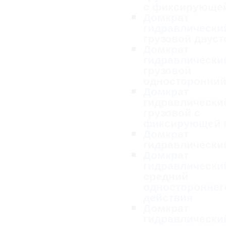
с фиксирующей
Домкрат
гидравлически
грузовой двус
Домкрат
гидравлически
грузовой
односторонни
Домкрат
гидравлически
грузовой с
фиксирующей 
Домкрат
гидравлически
Домкрат
гидравлически
средний
одностороннег
действия
Домкрат
гидравлически