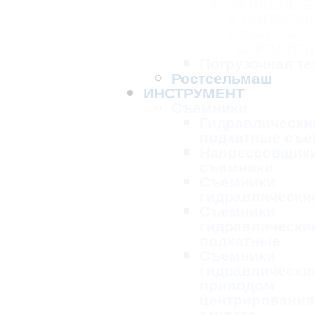
ЗАПАСНЫЕ
К ПОГРУЗЧ
ПЭА-1,0А
"КАРПАТЕЦ
Погрузочная те
Ростсельмаш
ИНСТРУМЕНТ
Съемники
Гидравлически
подкатные съе
Напрессовщик
съемники
Съемники
гидравлически
Съемники
гидравлически
подкатные
Съемники
гидравлически
приводом
центрирования
захвата