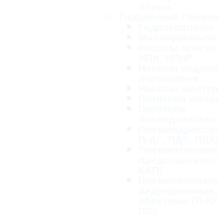
плиты
Гидравлика Пневм
Гидроклапаны
Маслораспыли
Насосы пласти
НПл, НПлР
Насосы радиал
поршневые
Насосы шесте
Питатели импу
Питатели
последовател
Пневмодроссел
П-ДГ, ПДТ, ПДК
Пневмоклапан
предохранител
КАП)
Пневмоклапан
редукционные,
обратные (П-КР
ПО)