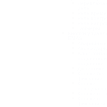
Переключа
реле
Реле време
Реле контр
Реле напря
Таймеры
Кнопки управл
EMAS
Аварийные
Аксессуар
Блок конта
подсветкой
подсветки
Джойстики
Кнопки без
фиксации
Кнопки
выступаю
Кнопки с к
Кнопки с
фиксацией