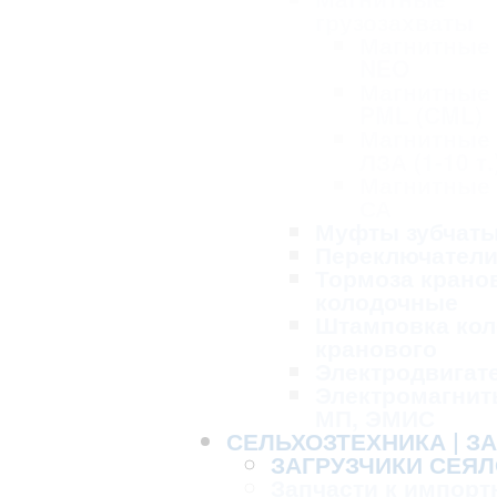
грузозахваты
Магнитные
NEO
Магнитные
PML (CML)
Магнитные
ЛЗА (1-10 т.
Магнитные
СА
Муфты зубчат
Переключател
Тормоза крано
колодочные
Штамповка кол
кранового
Электродвигат
Электромагнит
МП, ЭМИС
СЕЛЬХОЗТЕХНИКА | З
ЗАГРУЗЧИКИ СЕЯЛ
Запчасти к импорт