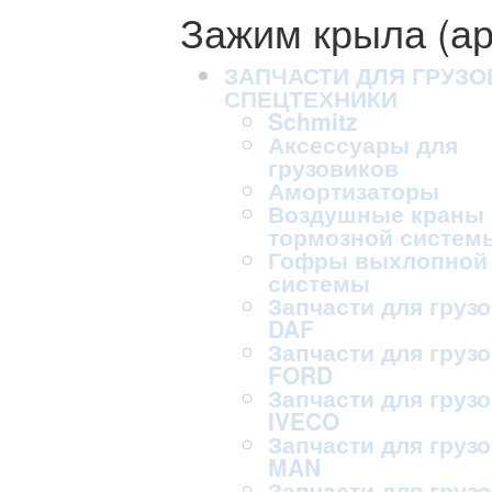
Зажим крыла (ар
ЗАПЧАСТИ ДЛЯ ГРУЗО
СПЕЦТЕХНИКИ
Schmitz
Аксессуары для
грузовиков
Амортизаторы
Воздушные краны
тормозной систем
Гофры выхлопной
системы
Запчасти для груз
DAF
Запчасти для груз
FORD
Запчасти для груз
IVECO
Запчасти для груз
MAN
Запчасти для груз