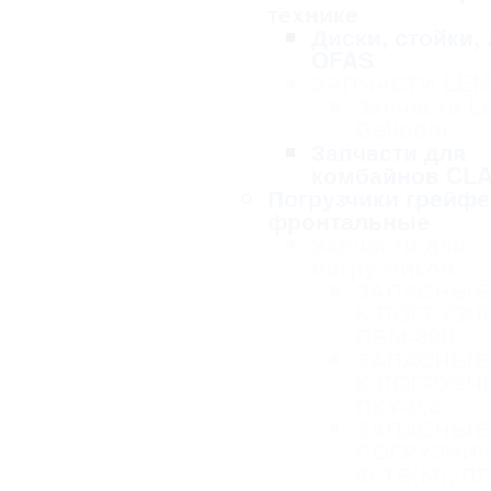
технике
Диски, стойки,
OFAS
ЗАПЧАСТИ LE
Запчасти L
Geliodor
Запчасти для
комбайнов CL
Погрузчики грейф
фронтальные
Запчасти для
погрузчиков
ЗАПАСНЫЕ
К ПОГРУЗЧ
ПБМ-800
ЗАПАСНЫЕ
К ПОГРУЗЧ
ПКУ-0,8
ЗАПАСНЫЕ 
ПОГРУЗЧИК
Ф-1Б(М), ПГ