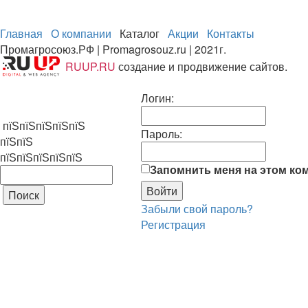
Главная
О компании
Каталог
Акции
Контакты
Промагросоюз.РФ | Promagrosouz.ru | 2021г.
RUUP.RU
создание и продвижение сайтов.
Логин:
пїЅпїЅпїЅпїЅпїЅ
Пароль:
пїЅпїЅ
пїЅпїЅпїЅпїЅпїЅ
Запомнить меня на этом ко
Забыли свой пароль?
Регистрация