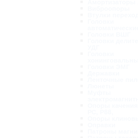
Амортизаторы
Виброопоры
Втулки перехо
Головки
автоматически
Головки ВШГ
Головки делит
УДГ
Головки
хонинговальн
Головки ЭМГ
Державки
Ленточные пи
Люнеты
Муфты
электромагнит
Опоры качения
РС, Р88,
Опоры клинов
Оправки
Патроны магн
Патроны тока