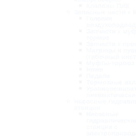
Клапаны ПИК
Запасные части к 
Головки
воздухоподво
Запчасти к му
тормоз
Запчасти к пре
Матрицы и пу
(гибочный инс
Муфты-тормоз
Ножи
Педали
Тормозные вк
Уравновешива
пневматически
Насосные гидравл
станции
Насосные
гидравлически
станции с
электропривод