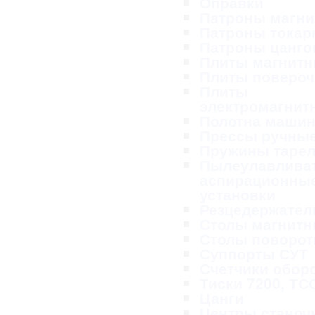
Оправки
Патроны магн
Патроны тока
Патроны цанг
Плиты магнит
Плиты поверо
Плиты
электромагнит
Полотна маши
Прессы ручны
Пружины таре
Пылеулавливат
аспирационны
установки
Резцедержател
Столы магнит
Столы поворо
Суппорты СУТ
Счетчики обор
Тиски 7200, ТС
Цанги
Центры станоч