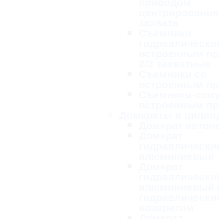
приводом
центрирования
захвата
Съемники
гидравлически
встроенным п
2/3 захватные
Съемники со
встроенным п
Съемники-хому
встроенным п
Домкраты и цилин
Домкрат авто
Домкрат
гидравлически
алюминиевый
Домкрат
гидравлически
алюминиевый 
гидравлически
возвратом
Домкрат