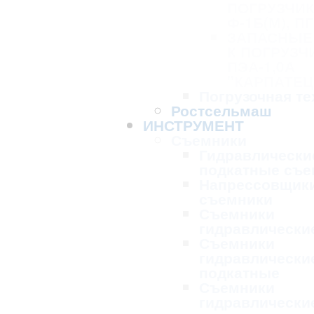
ПОГРУЗЧИК
Ф-1Б(М), ПГ
ЗАПАСНЫЕ
К ПОГРУЗЧ
ПЭА-1,0А
"КАРПАТЕЦ
Погрузочная те
Ростсельмаш
ИНСТРУМЕНТ
Съемники
Гидравлически
подкатные съе
Напрессовщик
съемники
Съемники
гидравлически
Съемники
гидравлически
подкатные
Съемники
гидравлически