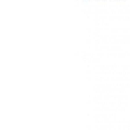
Измерительны
приборы и рел
Переключа
реле
Реле време
Реле контр
Реле напря
Таймеры
Кнопки управл
EMAS
Аварийные
Аксессуар
Блок конта
подсветкой
подсветки
Джойстики
Кнопки без
фиксации
Кнопки
выступаю
Кнопки с к