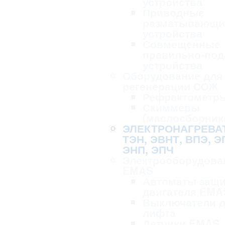
устройства
Приводные
разматывающи
устройства
Совмещенные
правильно-по
устройства
Оборудование для 
регенерации СОЖ
Рефрактометр
Скиммеры
(маслосборник
ЭЛЕКТРОНАГРЕВА
ТЭН, ЭВНТ, ВПЭ, Э
ЭНП, ЭПЧ
Электрооборудова
EMAS
Автоматы защ
двигателя EMA
Выключатели 
лифта
Датчики EMAS