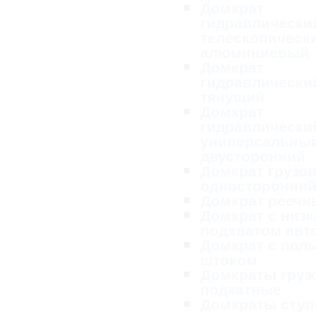
Домкрат
гидравлически
телескопическ
алюминиевый
Домкрат
гидравлически
тянущий
Домкрат
гидравлически
универсальны
двусторонний
Домкрат грузо
односторонни
Домкрат реечн
Домкрат с низ
подхватом ав
Домкрат с пол
штоком
Домкраты груз
подкатные
Домкраты ступ