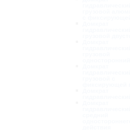
гидравлически
грузовой алю
с фиксирующей
Домкрат
гидравлически
грузовой двус
Домкрат
гидравлически
грузовой
односторонни
Домкрат
гидравлически
грузовой с
фиксирующей 
Домкрат
гидравлически
Домкрат
гидравлически
средний
одностороннег
действия