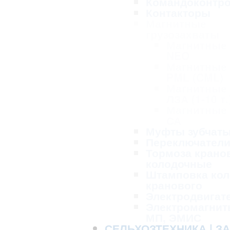
Командоконтр
Контакторы
Магнитные
грузозахваты
Магнитные
NEO
Магнитные
PML (CML)
Магнитные
ЛЗА (1-10 т.
Магнитные
СА
Муфты зубчат
Переключател
Тормоза крано
колодочные
Штамповка кол
кранового
Электродвигат
Электромагнит
МП, ЭМИС
СЕЛЬХОЗТЕХНИКА | З