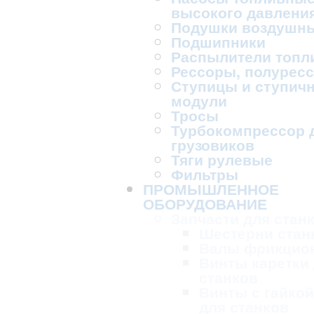
высокого давлени
Подушки воздушн
Подшипники
Распылители топл
Рессоры, полурес
Ступицы и ступич
модули
Тросы
Турбокомпрессор 
грузовиков
Тяги рулевые
Фильтры
ПРОМЫШЛЕННОЕ
ОБОРУДОВАНИЕ
Запчасти для стан
Шестерни стан
Валы фрикцио
Винты каретки
станков
Винты с гайкой
для станков