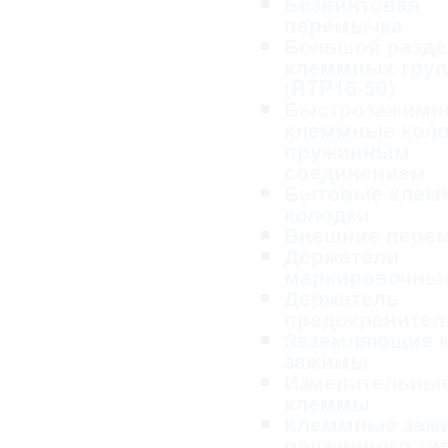
Безвинтовая
перемычка
Большой разде
клеммных гру
(RTP16-50)
Быстрозажимн
клеммные коло
пружинным
соединением
Бытовые клем
колодки
Внешние пере
Держатели
маркировочных
Держатель
предохранител
Заземляющие 
зажимы
Измерительны
клеммы
Клеммные заж
пружинного ти