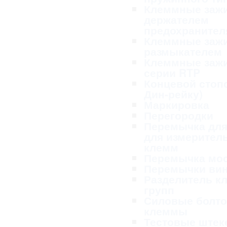
Клеммные заж
держателем
предохранител
Клеммные заж
размыкателем
Клеммные заж
серии RTP
Концевой стопо
Дин-рейку)
Маркировка
Перегородки
Перемычка для
для измерител
клемм
Перемычка мо
Перемычки ви
Разделитель к
групп
Силовые болт
клеммы
Тестовые ште