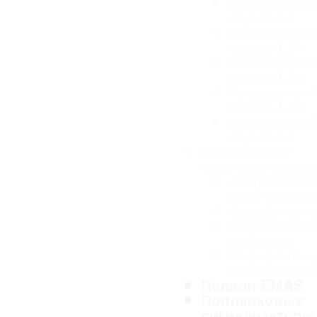
Концевики
серии L5
Концевики
серии L51
Концевики
серии L52
Концевики
серии L53
Концевики
серии L6
Кулачковые
переключател
Аварийные
переключа
Звезда тре
Переключа
предела
Реверсивн
переключа
Педали EMAS
Поплавковые
сигнализаторы