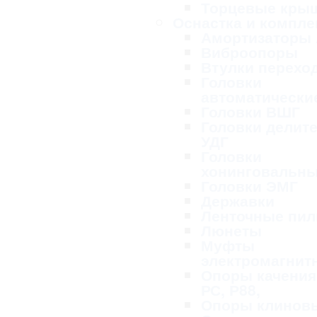
Торцевые кры
Оснастка и компл
Амортизаторы
Виброопоры
Втулки перехо
Головки
автоматически
Головки ВШГ
Головки делит
УДГ
Головки
хонинговальн
Головки ЭМГ
Державки
Ленточные пи
Люнеты
Муфты
электромагнит
Опоры качения
РС, Р88,
Опоры клинов