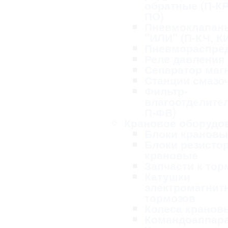
обратные (П-КР
ПО)
Пневмоклапан
"ИЛИ" (П-КЧ, К
Пневмораспре
Реле давления
Сепаратор маг
Станции смазо
Фильтр-
влагоотделител
П-ФВ)
Крановое оборудо
Блоки крановы
Блоки резисто
крановые
Запчасти к то
Катушки
электромагнит
тормозов
Колеса кранов
Командоаппар