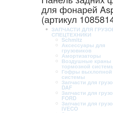
для фонарей Asp
(артикул 108581
ЗАПЧАСТИ ДЛЯ ГРУЗО
СПЕЦТЕХНИКИ
Schmitz
Аксессуары для
грузовиков
Амортизаторы
Воздушные краны
тормозной систем
Гофры выхлопной
системы
Запчасти для груз
DAF
Запчасти для груз
FORD
Запчасти для груз
IVECO