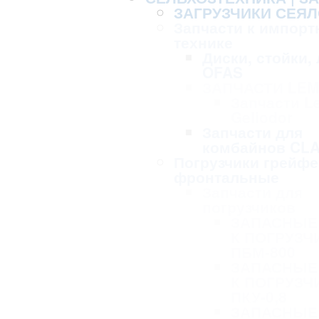
ЗАГРУЗЧИКИ СЕЯЛ
Запчасти к импорт
технике
Диски, стойки,
OFAS
ЗАПЧАСТИ LE
Запчасти L
Geliodor
Запчасти для
комбайнов CL
Погрузчики грейф
фронтальные
Запчасти для
погрузчиков
ЗАПАСНЫЕ
К ПОГРУЗЧ
ПБМ-800
ЗАПАСНЫЕ
К ПОГРУЗЧ
ПКУ-0,8
ЗАПАСНЫЕ 