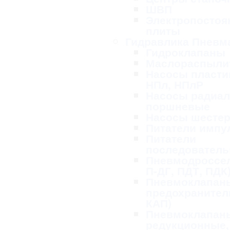
ШВП
Электропосто
плиты
Гидравлика Пневм
Гидроклапаны
Маслораспыли
Насосы пласти
НПл, НПлР
Насосы радиал
поршневые
Насосы шесте
Питатели импу
Питатели
последовател
Пневмодроссел
П-ДГ, ПДТ, ПДК
Пневмоклапан
предохранител
КАП)
Пневмоклапан
редукционные,