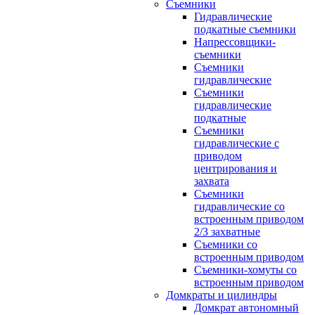
Съемники
Гидравлические
подкатные съемники
Напрессовщики-
съемники
Съемники
гидравлические
Съемники
гидравлические
подкатные
Съемники
гидравлические с
приводом
центрирования и
захвата
Съемники
гидравлические со
встроенным приводом
2/3 захватные
Съемники со
встроенным приводом
Съемники-хомуты со
встроенным приводом
Домкраты и цилиндры
Домкрат автономный