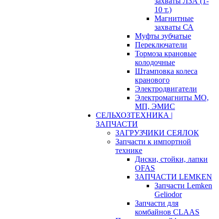
захваты ЛЗА (1-
10 т.)
Магнитные
захваты СА
Муфты зубчатые
Переключатели
Тормоза крановые
колодочные
Штамповка колеса
кранового
Электродвигатели
Электромагниты МО,
МП, ЭМИС
СЕЛЬХОЗТЕХНИКА |
ЗАПЧАСТИ
ЗАГРУЗЧИКИ СЕЯЛОК
Запчасти к импортной
технике
Диски, стойки, лапки
OFAS
ЗАПЧАСТИ LEMKEN
Запчасти Lemken
Geliodor
Запчасти для
комбайнов CLAAS