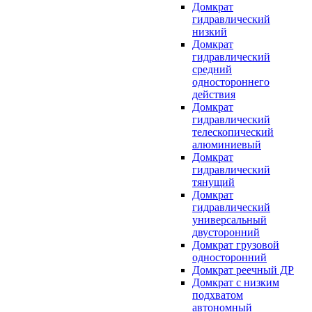
Домкрат
гидравлический
низкий
Домкрат
гидравлический
средний
одностороннего
действия
Домкрат
гидравлический
телескопический
алюминиевый
Домкрат
гидравлический
тянущий
Домкрат
гидравлический
универсальный
двусторонний
Домкрат грузовой
односторонний
Домкрат реечный ДР
Домкрат с низким
подхватом
автономный