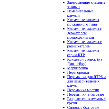
Заземляющие клемные
зажимы
Измерительные
клеммы
Клеммные зажимы
пружинного типа
Клеммные зажимы с
держателем
предохранителя
Клеммные зажимы с
размыкателем
Клеммные зажимы
серии RTP
Концевой стопор (на
Дин-рейку)
Маркировка
Перегородки
Перемычка для RTP6 и
для измерительных
клемм
Перемычка мостик
Перемычки винтовые
Разделитель клеммных
групп
Силовые болтовые