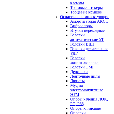
клеммы
Тестовые штекеры
Торцевые крышки
Оснастка и комплектующие
Амортизаторы АКСС
Виброопоры
Втулки переходные
Головки
автоматические УГ
Головки ВШГ
Головки делительные
УДГ
Головки
хонинговальные
Головки ЭМГ
Державки
Ленточные пилы
Люнеты
Муфты
электромагнитные
ЭТМ
Опоры качения ЛОК,
РС, Р88,
Опоры клиновые
Оправки