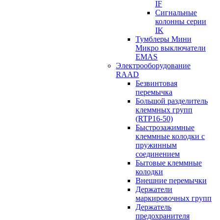
IF
Сигнальные
колонны серии
IK
Тумблеры Мини
Микро выключатели
EMAS
Электрооборудование
RAAD
Безвинтовая
перемычка
Большой разделитель
клеммных групп
(RTP16-50)
Быстрозажимные
клеммные колодки с
пружинным
соединением
Бытовые клеммные
колодки
Внешние перемычки
Держатели
маркировочных групп
Держатель
предохранителя