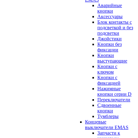
Аварийные
кнопки
Аксессуары
Блок контакты с
подсветкой и без
подсветки
Джойстики
Кнопки без
фиксации
Кнопки
выступающие
Кнопки с
ключом
Кнопки с
фиксацией
Нажимные
кнопки серии D
Переключатели
Сдвоенные
кнопки
Тумблеры
Концевые
выключатели EMAS
Запчасти к