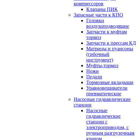
компрессоров
Клапаны ПИК
Запасные части к КПО
Головки
воздухоподводящие
Запчасти к муфтам
тормоз
Запчасти к прессам КД
Матрицы и пуансоны
(гибочный
инструмент)
Муфты-тормоз
Ножи
Педали
Тормозные вкладыши
Уравновешиватели
пневматические
Насосные гидравлические
станции
Насосные
гидравлические
станции с
электроприводом, с
ручным разгрузочным
краном