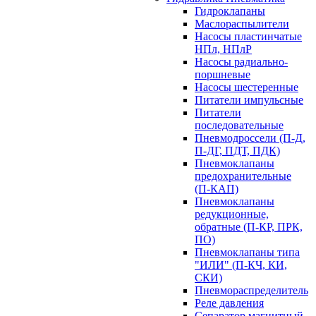
Гидроклапаны
Маслораспылители
Насосы пластинчатые
НПл, НПлР
Насосы радиально-
поршневые
Насосы шестеренные
Питатели импульсные
Питатели
последовательные
Пневмодроссели (П-Д,
П-ДГ, ПДТ, ПДК)
Пневмоклапаны
предохранительные
(П-КАП)
Пневмоклапаны
редукционные,
обратные (П-КР, ПРК,
ПО)
Пневмоклапаны типа
"ИЛИ" (П-КЧ, КИ,
СКИ)
Пневмораспределитель
Реле давления
Сепаратор магнитный