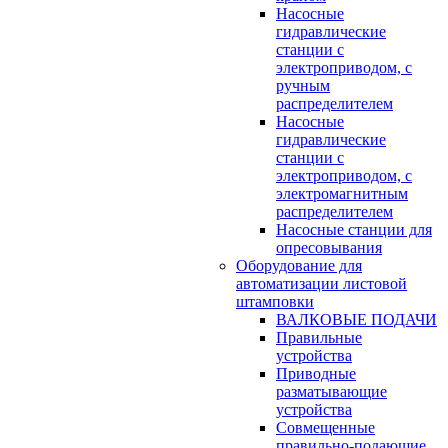
Насосные
гидравлические
станции с
электроприводом, с
ручным
распределителем
Насосные
гидравлические
станции с
электроприводом, с
электромагнитным
распределителем
Насосные станции для
опресовывания
Оборудование для
автоматизации листовой
штамповки
ВАЛКОВЫЕ ПОДАЧИ
Правильные
устройства
Приводные
разматывающие
устройства
Совмещенные
правильно-подающие