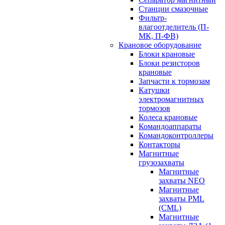
Станции смазочные
Фильтр-
влагоотделитель (П-
МК, П-ФВ)
Крановое оборудование
Блоки крановые
Блоки резисторов
крановые
Запчасти к тормозам
Катушки
электромагнитных
тормозов
Колеса крановые
Командоаппараты
Командоконтроллеры
Контакторы
Магнитные
грузозахваты
Магнитные
захваты NEO
Магнитные
захваты PML
(CML)
Магнитные