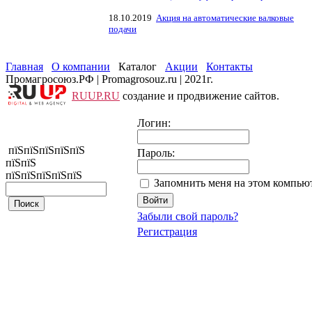
18.10.2019
Акция на автоматические валковые
подачи
Главная
О компании
Каталог
Акции
Контакты
Промагросоюз.РФ | Promagrosouz.ru | 2021г.
RUUP.RU
создание и продвижение сайтов.
Логин:
пїЅпїЅпїЅпїЅпїЅ
Пароль:
пїЅпїЅ
пїЅпїЅпїЅпїЅпїЅ
Запомнить меня на этом компью
Забыли свой пароль?
Регистрация