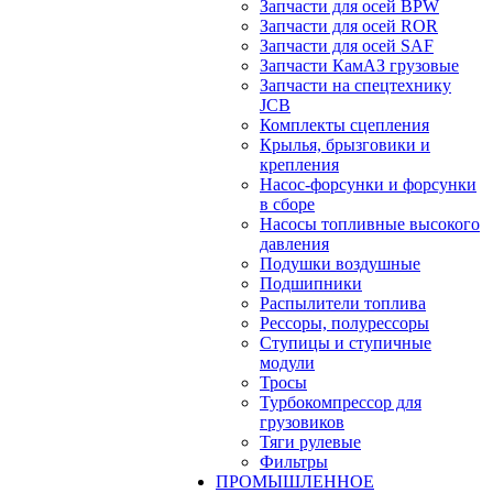
Запчасти для осей BPW
Запчасти для осей ROR
Запчасти для осей SAF
Запчасти КамАЗ грузовые
Запчасти на спецтехнику
JCB
Комплекты сцепления
Крылья, брызговики и
крепления
Насос-форсунки и форсунки
в сборе
Насосы топливные высокого
давления
Подушки воздушные
Подшипники
Распылители топлива
Рессоры, полурессоры
Ступицы и ступичные
модули
Тросы
Турбокомпрессор для
грузовиков
Тяги рулевые
Фильтры
ПРОМЫШЛЕННОЕ