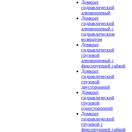
Домкрат
гидравлический
алюминиевый
Домкрат
гидравлический
алюминиевый с
гидравлическим
возвратом
Домкрат
гидравлический
грузовой
алюминиевый с
фиксирующей гайкой
Домкрат
гидравлический
грузовой
двусторонний
Домкрат
гидравлический
грузовой
односторонний
Домкрат
гидравлический
грузовой с
фиксирующей гайкой