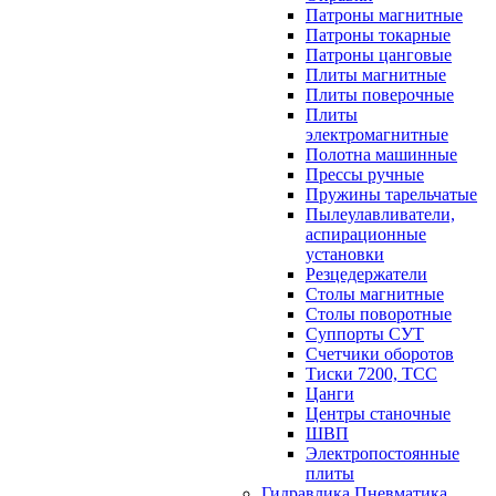
Патроны магнитные
Патроны токарные
Патроны цанговые
Плиты магнитные
Плиты поверочные
Плиты
электромагнитные
Полотна машинные
Прессы ручные
Пружины тарельчатые
Пылеулавливатели,
аспирационные
установки
Резцедержатели
Столы магнитные
Столы поворотные
Суппорты СУТ
Счетчики оборотов
Тиски 7200, ТСС
Цанги
Центры станочные
ШВП
Электропостоянные
плиты
Гидравлика Пневматика