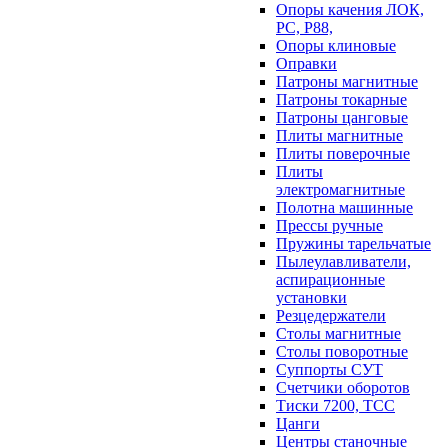
Опоры качения ЛОК,
РС, Р88,
Опоры клиновые
Оправки
Патроны магнитные
Патроны токарные
Патроны цанговые
Плиты магнитные
Плиты поверочные
Плиты
электромагнитные
Полотна машинные
Прессы ручные
Пружины тарельчатые
Пылеулавливатели,
аспирационные
установки
Резцедержатели
Столы магнитные
Столы поворотные
Суппорты СУТ
Счетчики оборотов
Тиски 7200, ТСС
Цанги
Центры станочные