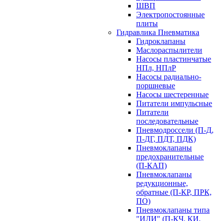
ШВП
Электропостоянные
плиты
Гидравлика Пневматика
Гидроклапаны
Маслораспылители
Насосы пластинчатые
НПл, НПлР
Насосы радиально-
поршневые
Насосы шестеренные
Питатели импульсные
Питатели
последовательные
Пневмодроссели (П-Д,
П-ДГ, ПДТ, ПДК)
Пневмоклапаны
предохранительные
(П-КАП)
Пневмоклапаны
редукционные,
обратные (П-КР, ПРК,
ПО)
Пневмоклапаны типа
"ИЛИ" (П-КЧ, КИ,