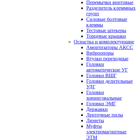
Перемычки винтовые
Разделитель клеммных
групп
Силовые болтовые
клеммы
Тестовые штекеры
Торцевые крышки
Оснастка и комплектующие
Амортизаторы АКСС
Виброопоры
Втулки переходные
Головки
автоматические УГ
Головки ВШГ
Головки делительные
УДГ
Головки
хонинговальные
Головки ЭМГ
Державки
Ленточные пилы
Люнеты
Муфты
электромагнитные
ЭТМ