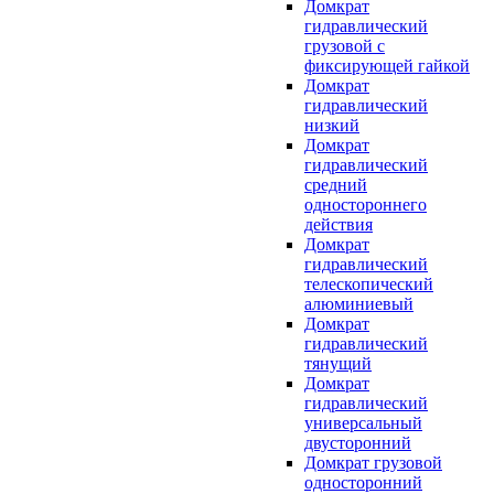
Домкрат
гидравлический
грузовой с
фиксирующей гайкой
Домкрат
гидравлический
низкий
Домкрат
гидравлический
средний
одностороннего
действия
Домкрат
гидравлический
телескопический
алюминиевый
Домкрат
гидравлический
тянущий
Домкрат
гидравлический
универсальный
двусторонний
Домкрат грузовой
односторонний