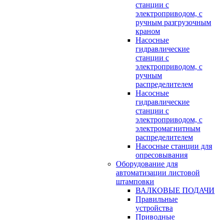
станции с
электроприводом, с
ручным разгрузочным
краном
Насосные
гидравлические
станции с
электроприводом, с
ручным
распределителем
Насосные
гидравлические
станции с
электроприводом, с
электромагнитным
распределителем
Насосные станции для
опресовывания
Оборудование для
автоматизации листовой
штамповки
ВАЛКОВЫЕ ПОДАЧИ
Правильные
устройства
Приводные