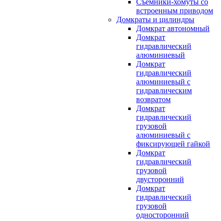
Съемники-хомуты со
встроенным приводом
Домкраты и цилиндры
Домкрат автономный
Домкрат
гидравлический
алюминиевый
Домкрат
гидравлический
алюминиевый с
гидравлическим
возвратом
Домкрат
гидравлический
грузовой
алюминиевый с
фиксирующей гайкой
Домкрат
гидравлический
грузовой
двусторонний
Домкрат
гидравлический
грузовой
односторонний