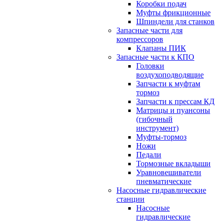
Коробки подач
Муфты фрикционные
Шпиндели для станков
Запасные части для
компрессоров
Клапаны ПИК
Запасные части к КПО
Головки
воздухоподводящие
Запчасти к муфтам
тормоз
Запчасти к прессам КД
Матрицы и пуансоны
(гибочный
инструмент)
Муфты-тормоз
Ножи
Педали
Тормозные вкладыши
Уравновешиватели
пневматические
Насосные гидравлические
станции
Насосные
гидравлические