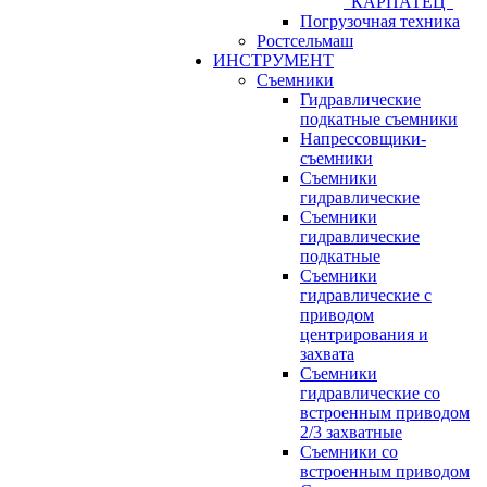
"КАРПАТЕЦ"
Погрузочная техника
Ростсельмаш
ИНСТРУМЕНТ
Съемники
Гидравлические
подкатные съемники
Напрессовщики-
съемники
Съемники
гидравлические
Съемники
гидравлические
подкатные
Съемники
гидравлические с
приводом
центрирования и
захвата
Съемники
гидравлические со
встроенным приводом
2/3 захватные
Съемники со
встроенным приводом