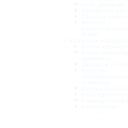
Реле давления
Сепаратор маг
Станции смазо
Фильтр-
влагоотделител
П-ФВ)
Крановое оборудо
Блоки крановы
Блоки резисто
крановые
Запчасти к то
Катушки
электромагнит
тормозов
Колеса кранов
Командоаппар
Командоконтр
Контакторы
Магнитные
грузозахваты
Магнитные