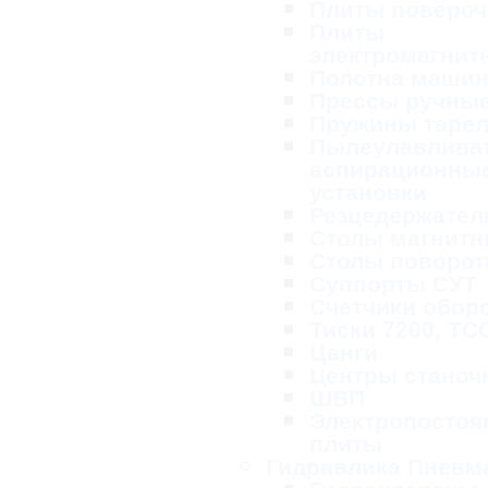
Плиты поверо
Плиты
электромагнит
Полотна маши
Прессы ручны
Пружины таре
Пылеулавливат
аспирационны
установки
Резцедержател
Столы магнит
Столы поворо
Суппорты СУТ
Счетчики обор
Тиски 7200, ТС
Цанги
Центры станоч
ШВП
Электропосто
плиты
Гидравлика Пневм