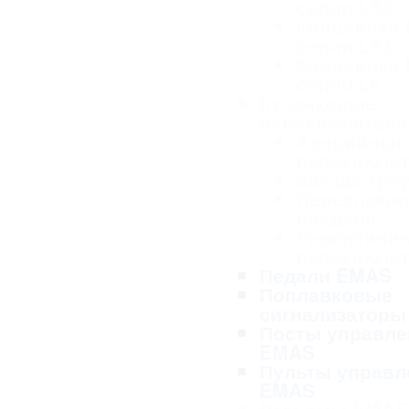
серии L52
Концевики
серии L53
Концевики
серии L6
Кулачковые
переключател
Аварийные
переключа
Звезда тре
Переключа
предела
Реверсивн
переключа
Педали EMAS
Поплавковые
сигнализаторы
Посты управле
EMAS
Пульты управл
EMAS