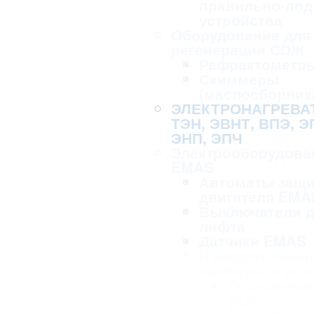
правильно-по
устройства
Оборудование для 
регенерации СОЖ
Рефрактометр
Скиммеры
(маслосборник
ЭЛЕКТРОНАГРЕВА
ТЭН, ЭВНТ, ВПЭ, Э
ЭНП, ЭПЧ
Электрооборудова
EMAS
Автоматы защ
двигателя EMA
Выключатели 
лифта
Датчики EMAS
Измерительны
приборы и рел
Переключа
реле