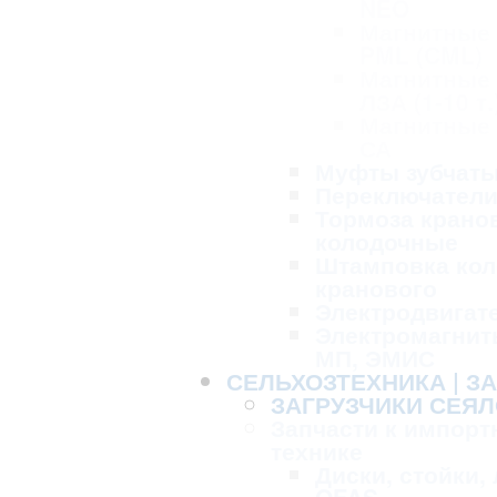
NEO
Магнитные
PML (CML)
Магнитные
ЛЗА (1-10 т.
Магнитные
СА
Муфты зубчат
Переключател
Тормоза крано
колодочные
Штамповка кол
кранового
Электродвигат
Электромагнит
МП, ЭМИС
СЕЛЬХОЗТЕХНИКА | З
ЗАГРУЗЧИКИ СЕЯЛ
Запчасти к импорт
технике
Диски, стойки,