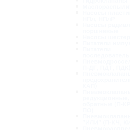
Гидроклапаны
Маслораспыли
Насосы пласти
НПл, НПлР
Насосы радиал
поршневые
Насосы шесте
Питатели импу
Питатели
последовател
Пневмодроссел
П-ДГ, ПДТ, ПДК
Пневмоклапан
предохранител
КАП)
Пневмоклапан
редукционные,
обратные (П-КР
ПО)
Пневмоклапан
"ИЛИ" (П-КЧ, К
Пневмораспре