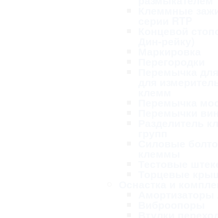
размыкателем
Клеммные заж
серии RTP
Концевой стопо
Дин-рейку)
Маркировка
Перегородки
Перемычка для
для измерител
клемм
Перемычка мо
Перемычки ви
Разделитель к
групп
Силовые болт
клеммы
Тестовые ште
Торцевые кры
Оснастка и компл
Амортизаторы
Виброопоры
Втулки перехо