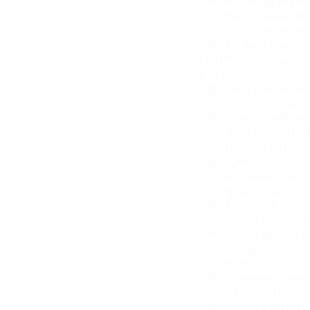
Реле време
Реле контр
Реле напря
Таймеры
Кнопки управл
EMAS
Аварийные
Аксессуар
Блок конта
подсветкой
подсветки
Джойстики
Кнопки без
фиксации
Кнопки
выступаю
Кнопки с к
Кнопки с
фиксацией
Нажимные 
серии D
Переключа