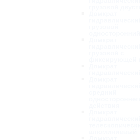
гидравлически
грузовой двус
Домкрат
гидравлически
грузовой
односторонни
Домкрат
гидравлически
грузовой с
фиксирующей 
Домкрат
гидравлически
Домкрат
гидравлически
средний
одностороннег
действия
Домкрат
гидравлически
телескопическ
алюминиевый
Домкрат