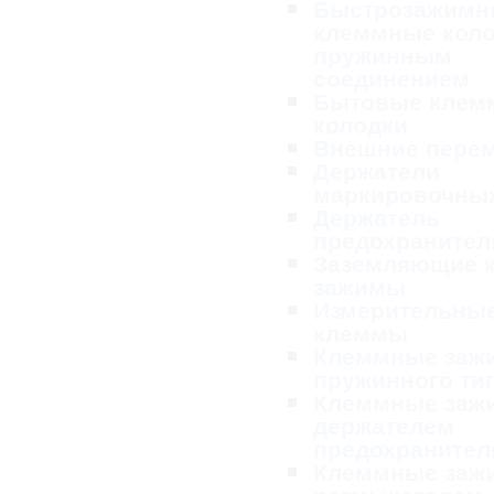
Быстрозажимн
клеммные коло
пружинным
соединением
Бытовые клем
колодки
Внешние пере
Держатели
маркировочных
Держатель
предохранител
Заземляющие 
зажимы
Измерительны
клеммы
Клеммные заж
пружинного ти
Клеммные заж
держателем
предохранител
Клеммные заж