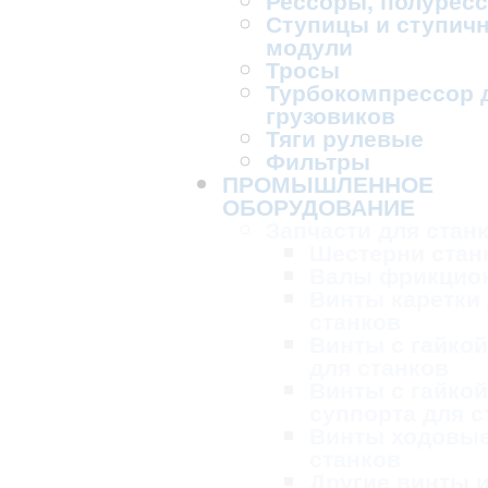
Рессоры, полурес
Ступицы и ступич
модули
Тросы
Турбокомпрессор 
грузовиков
Тяги рулевые
Фильтры
ПРОМЫШЛЕННОЕ
ОБОРУДОВАНИЕ
Запчасти для стан
Шестерни стан
Валы фрикцио
Винты каретки
станков
Винты с гайкой
для станков
Винты с гайкой
суппорта для с
Винты ходовые
станков
Другие винты и