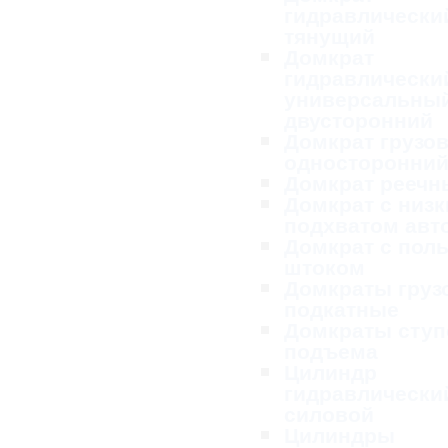
гидравлически
тянущий
Домкрат
гидравлически
универсальны
двусторонний
Домкрат грузо
односторонни
Домкрат реечн
Домкрат с низ
подхватом ав
Домкрат с пол
штоком
Домкраты груз
подкатные
Домкраты ступ
подъема
Цилиндр
гидравлически
силовой
Цилиндры