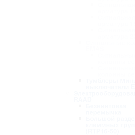
Сигнальна
арматура 1
Сигнальна
арматура 1
Сигнальна
арматура 2
Сигнальные к
EMAS
Сигнальны
колонны се
Сигнальны
колонны се
Тумблеры Мин
выключатели 
Электрооборудова
RAAD
Безвинтовая
перемычка
Большой разде
клеммных гру
(RTP16-50)