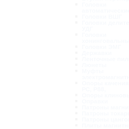
Головки
автоматически
Головки ВШГ
Головки делит
УДГ
Головки
хонинговальн
Головки ЭМГ
Державки
Ленточные пи
Люнеты
Муфты
электромагнит
Опоры качения
РС, Р88,
Опоры клинов
Оправки
Патроны магн
Патроны тока
Патроны цанг
Плиты магнит