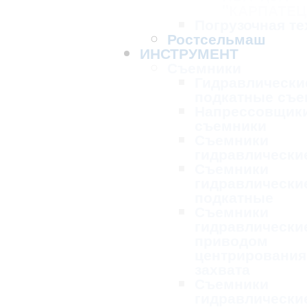
"КАРПАТЕЦ
Погрузочная те
Ростсельмаш
ИНСТРУМЕНТ
Съемники
Гидравлически
подкатные съе
Напрессовщик
съемники
Съемники
гидравлически
Съемники
гидравлически
подкатные
Съемники
гидравлически
приводом
центрирования
захвата
Съемники
гидравлически