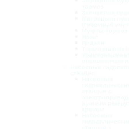
Запчасти к му
тормоз
Запчасти к пре
Матрицы и пу
(гибочный инс
Муфты-тормоз
Ножи
Педали
Тормозные вк
Уравновешива
пневматически
Насосные гидравл
станции
Насосные
гидравлически
станции с
электропривод
ручным разгру
краном
Насосные
гидравлически
станции с