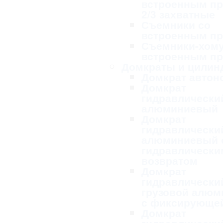
встроенным п
2/3 захватные
Съемники со
встроенным п
Съемники-хому
встроенным п
Домкраты и цилин
Домкрат авто
Домкрат
гидравлически
алюминиевый
Домкрат
гидравлически
алюминиевый 
гидравлически
возвратом
Домкрат
гидравлически
грузовой алю
с фиксирующей
Домкрат