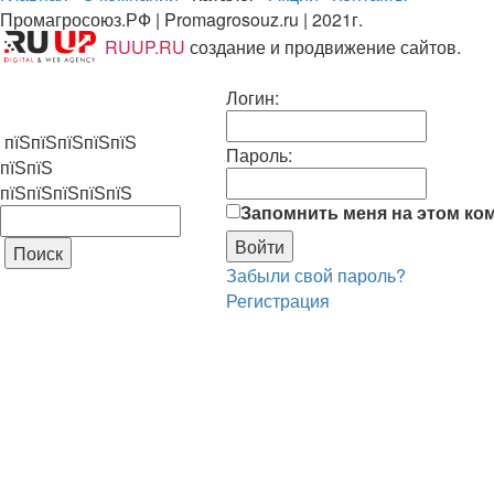
Промагросоюз.РФ | Promagrosouz.ru | 2021г.
RUUP.RU
создание и продвижение сайтов.
Логин:
пїЅпїЅпїЅпїЅпїЅ
Пароль:
пїЅпїЅ
пїЅпїЅпїЅпїЅпїЅ
Запомнить меня на этом ко
Забыли свой пароль?
Регистрация