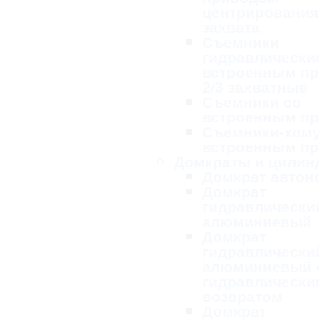
центрирования
захвата
Съемники
гидравлически
встроенным п
2/3 захватные
Съемники со
встроенным п
Съемники-хому
встроенным п
Домкраты и цилин
Домкрат авто
Домкрат
гидравлически
алюминиевый
Домкрат
гидравлически
алюминиевый 
гидравлически
возвратом
Домкрат