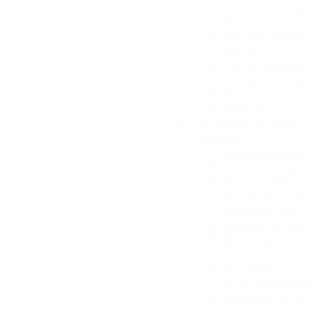
Измерительны
приборы и рел
Переключа
реле
Реле време
Реле контр
Реле напря
Таймеры
Кнопки управл
EMAS
Аварийные
Аксессуар
Блок конта
подсветкой
подсветки
Джойстики
Кнопки без
фиксации
Кнопки
выступаю
Кнопки с к