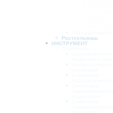
ПОГРУЗЧИК
Ф-1Б(М), ПГ
ЗАПАСНЫЕ
К ПОГРУЗЧ
ПЭА-1,0А
"КАРПАТЕЦ
Погрузочная те
Ростсельмаш
ИНСТРУМЕНТ
Съемники
Гидравлически
подкатные съе
Напрессовщик
съемники
Съемники
гидравлически
Съемники
гидравлически
подкатные
Съемники
гидравлически
приводом