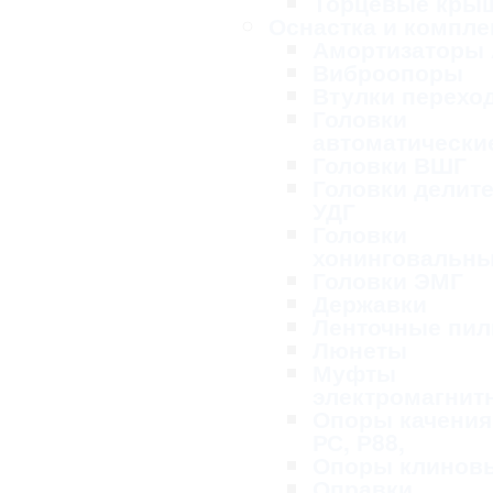
Торцевые кры
Оснастка и компл
Амортизаторы
Виброопоры
Втулки перехо
Головки
автоматически
Головки ВШГ
Головки делит
УДГ
Головки
хонинговальн
Головки ЭМГ
Державки
Ленточные пи
Люнеты
Муфты
электромагнит
Опоры качения
РС, Р88,
Опоры клинов
Оправки