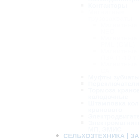
Контакторы
Магнитные
грузозахваты
Магнитные
NEO
Магнитные
PML (CML)
Магнитные
ЛЗА (1-10 т.
Магнитные
СА
Муфты зубчат
Переключател
Тормоза крано
колодочные
Штамповка кол
кранового
Электродвигат
Электромагнит
МП, ЭМИС
СЕЛЬХОЗТЕХНИКА | З