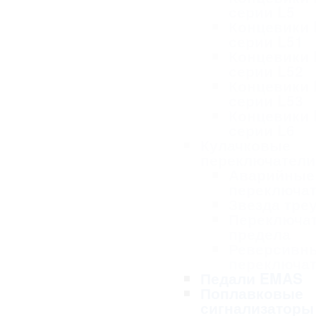
серии L5
Концевики
серии L51
Концевики
серии L52
Концевики
серии L53
Концевики
серии L6
Кулачковые
переключател
Аварийные
переключа
Звезда тре
Переключа
предела
Реверсивн
переключа
Педали EMAS
Поплавковые
сигнализаторы