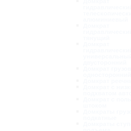
Домкрат
гидравлически
телескопическ
алюминиевый
Домкрат
гидравлически
тянущий
Домкрат
гидравлически
универсальны
двусторонний
Домкрат грузо
односторонни
Домкрат реечн
Домкрат с низ
подхватом ав
Домкрат с пол
штоком
Домкраты груз
подкатные
Домкраты ступ
подъема