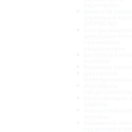
перемычка
Большой разде
клеммных гру
(RTP16-50)
Быстрозажимн
клеммные коло
пружинным
соединением
Бытовые клем
колодки
Внешние пере
Держатели
маркировочных
Держатель
предохранител
Заземляющие 
зажимы
Измерительны
клеммы
Клеммные заж
пружинного ти