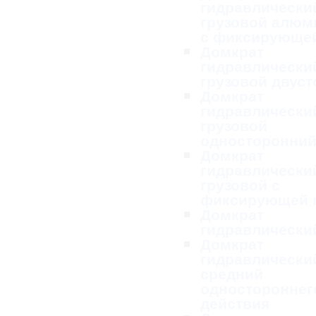
гидравлически
грузовой алю
с фиксирующей
Домкрат
гидравлически
грузовой двус
Домкрат
гидравлически
грузовой
односторонни
Домкрат
гидравлически
грузовой с
фиксирующей 
Домкрат
гидравлически
Домкрат
гидравлически
средний
одностороннег
действия