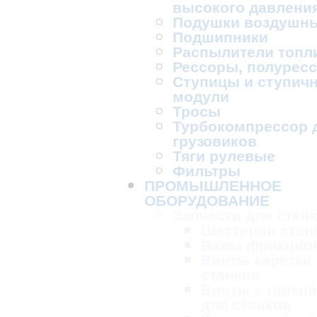
высокого давлени
Подушки воздушн
Подшипники
Распылители топл
Рессоры, полурес
Ступицы и ступич
модули
Тросы
Турбокомпрессор 
грузовиков
Тяги рулевые
Фильтры
ПРОМЫШЛЕННОЕ
ОБОРУДОВАНИЕ
Запчасти для стан
Шестерни стан
Валы фрикцио
Винты каретки
станков
Винты с гайкой
для станков