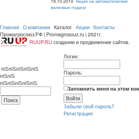
18.10.2019
Акция на автоматические
валковые подачи
Главная
О компании
Каталог
Акции
Контакты
Промагросоюз.РФ | Promagrosouz.ru | 2021г.
RUUP.RU
создание и продвижение сайтов.
Логин:
пїЅпїЅпїЅпїЅпїЅ
Пароль:
пїЅпїЅ
пїЅпїЅпїЅпїЅпїЅ
Запомнить меня на этом ко
Забыли свой пароль?
Регистрация