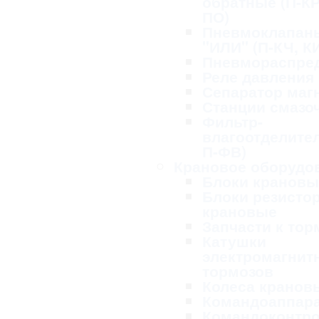
обратные (П-КР
ПО)
Пневмоклапан
"ИЛИ" (П-КЧ, К
Пневмораспре
Реле давления
Сепаратор маг
Станции смазо
Фильтр-
влагоотделител
П-ФВ)
Крановое оборудо
Блоки крановы
Блоки резисто
крановые
Запчасти к то
Катушки
электромагнит
тормозов
Колеса кранов
Командоаппар
Командоконтр