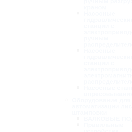
ручным разгру
краном
Насосные
гидравлически
станции с
электропривод
ручным
распределител
Насосные
гидравлически
станции с
электропривод
электромагни
распределител
Насосные стан
опресовывани
Оборудование для
автоматизации ли
штамповки
ВАЛКОВЫЕ ПО
Правильные
устройства