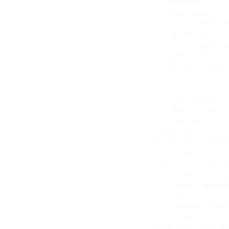
Кнопки с
фиксацией
Нажимные 
серии D
Переключа
Сдвоенные
Тумблеры
Концевые
выключатели 
Запчасти к
концевым
выключате
EMAS
Концевики
серии L1
Концевики
серии L2
Концевики
серии L3
Концевики
серии L4
Концевики