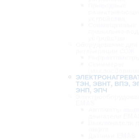
Приводные
разматывающи
устройства
Совмещенные
правильно-по
устройства
Оборудование для 
регенерации СОЖ
Рефрактометр
Скиммеры
(маслосборник
ЭЛЕКТРОНАГРЕВА
ТЭН, ЭВНТ, ВПЭ, Э
ЭНП, ЭПЧ
Электрооборудова
EMAS
Автоматы защ
двигателя EMA
Выключатели 
лифта
Датчики EMAS