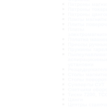
Патроны магн
Патроны тока
Патроны цанг
Плиты магнит
Плиты поверо
Плиты
электромагнит
Полотна маши
Прессы ручны
Пружины таре
Пылеулавливат
аспирационны
установки
Резцедержател
Столы магнит
Столы поворо
Суппорты СУТ
Счетчики обор
Тиски 7200, ТС
Цанги
Центры станоч