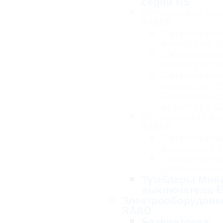
серии RS
Сигнальная ар
EMAS
Сигнальна
арматура 1
Сигнальна
арматура 1
Сигнальна
арматура 1
Сигнальна
арматура 2
Сигнальные к
EMAS
Сигнальны
колонны се
Сигнальны
колонны се
Тумблеры Мин
выключатели 
Электрооборудова
RAAD
Безвинтовая