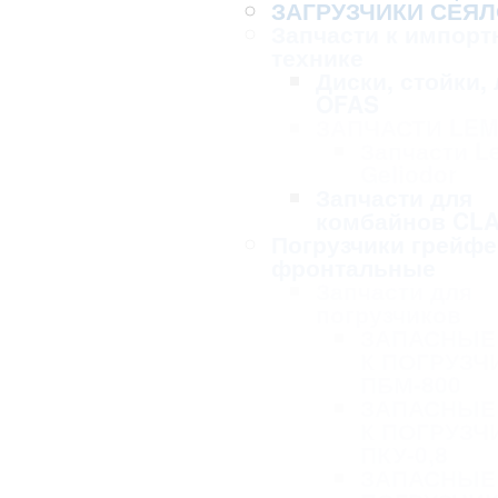
ЗАГРУЗЧИКИ СЕЯЛ
Запчасти к импорт
технике
Диски, стойки,
OFAS
ЗАПЧАСТИ LE
Запчасти L
Geliodor
Запчасти для
комбайнов CL
Погрузчики грейф
фронтальные
Запчасти для
погрузчиков
ЗАПАСНЫЕ
К ПОГРУЗЧ
ПБМ-800
ЗАПАСНЫЕ
К ПОГРУЗЧ
ПКУ-0,8
ЗАПАСНЫЕ 