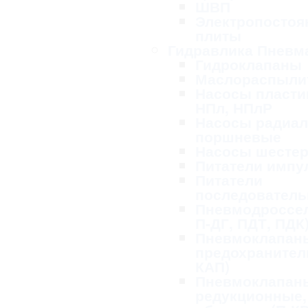
ШВП
Электропосто
плиты
Гидравлика Пневм
Гидроклапаны
Маслораспыли
Насосы пласти
НПл, НПлР
Насосы радиал
поршневые
Насосы шесте
Питатели импу
Питатели
последовател
Пневмодроссел
П-ДГ, ПДТ, ПДК
Пневмоклапан
предохранител
КАП)
Пневмоклапан
редукционные,