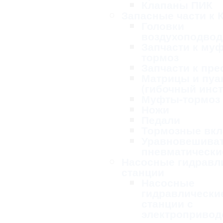
Клапаны ПИК
Запасные части к 
Головки
воздухоподво
Запчасти к му
тормоз
Запчасти к пре
Матрицы и пу
(гибочный инс
Муфты-тормоз
Ножи
Педали
Тормозные вк
Уравновешива
пневматически
Насосные гидравл
станции
Насосные
гидравлически
станции с
электропривод