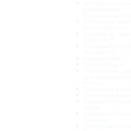
Клеммные заж
держателем
предохранител
Клеммные заж
размыкателем
Клеммные заж
серии RTP
Концевой стопо
Дин-рейку)
Маркировка
Перегородки
Перемычка для
для измерител
клемм
Перемычка мо
Перемычки ви
Разделитель к
групп
Силовые болт
клеммы
Тестовые ште