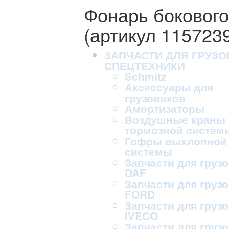
Фонарь бокового
(артикул 115723
ЗАПЧАСТИ ДЛЯ ГРУЗО
СПЕЦТЕХНИКИ
Schmitz
Аксессуары для
грузовиков
Амортизаторы
Воздушные краны
тормозной систем
Гофры выхлопной
системы
Запчасти для груз
DAF
Запчасти для груз
FORD
Запчасти для груз
IVECO
Запчасти для груз