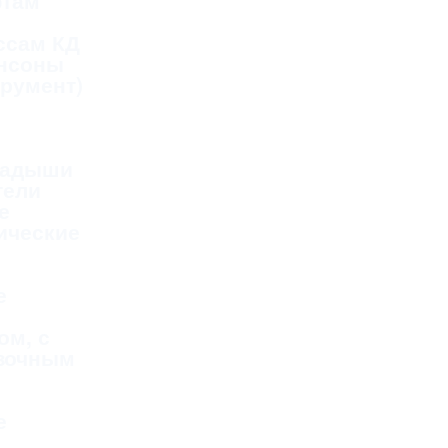
фтам
ссам КД
ансоны
трумент)
ладыши
тели
е
ические
е
ом, с
зочным
е