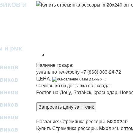
ВИКОВ И
ы и рмк
Наличие товара:
овиков
узнать по телефону
+7 (863) 333-24-72
овиков
ЦЕНА:
обновление базы данных...
Самовывоз и доставка со склада:
овиков
Ростов-на-Дону, Батайск, Краснодар, Ново
овиков
Запросить цену за 1 клик
овиков
Название: Стремянка рессоры. M20X240
овиков
Купить Стремянка рессоры. M20X240 оптом