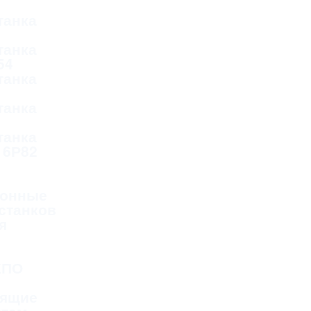
танка
танка
54
танка
танка
танка
 6Р82
онные
станков
я
КПО
дящие