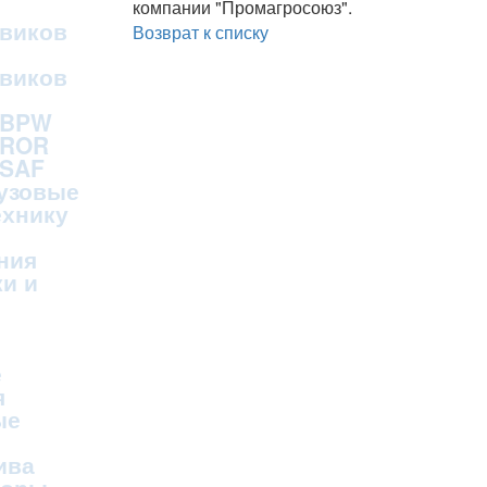
компании "Промагросоюз".
овиков
Возврат к списку
овиков
 BPW
 ROR
 SAF
рузовые
ехнику
ния
и и
е
я
ые
ива