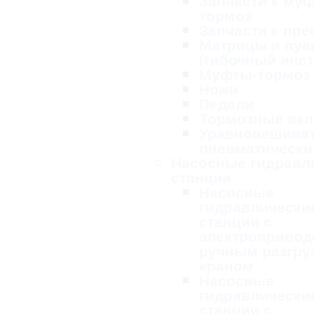
Запчасти к му
тормоз
Запчасти к пре
Матрицы и пу
(гибочный инс
Муфты-тормоз
Ножи
Педали
Тормозные вк
Уравновешива
пневматически
Насосные гидравл
станции
Насосные
гидравлически
станции с
электропривод
ручным разгру
краном
Насосные
гидравлически
станции с