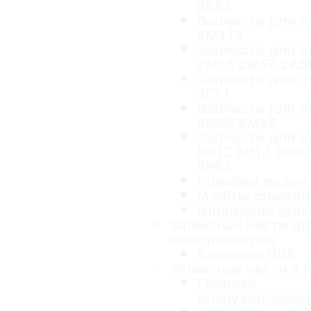
2К52
Запчасти для с
2М112
Запчасти для с
2М55 2М57 2А5
Запчасти для с
3Г71
Запчасти для с
6М82 6М83
Запчасти для с
6Р12 6Р13 6Р80
6Р83
Коробки подач
Муфты фрикци
Шпиндели для 
Запасные части дл
компрессоров
Клапаны ПИК
Запасные части к 
Головки
воздухоподво