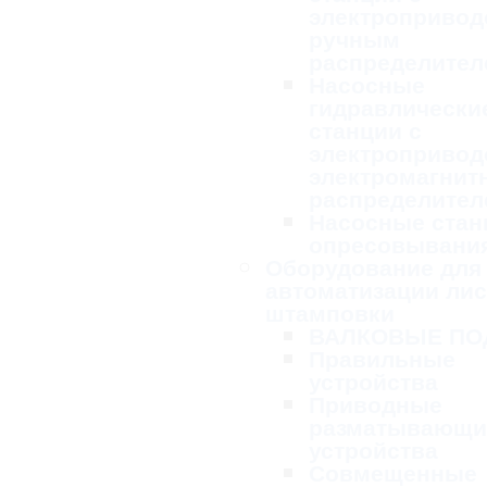
электропривод
ручным
распределител
Насосные
гидравлически
станции с
электропривод
электромагни
распределител
Насосные стан
опресовывани
Оборудование для
автоматизации ли
штамповки
ВАЛКОВЫЕ ПО
Правильные
устройства
Приводные
разматывающи
устройства
Совмещенные