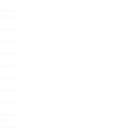
танка
 1531
танка
танка
танка
танка
танка
танка
танка
танка
Д450
танка