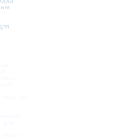
соры
ные
для
ков
ка
нные
 для
 каретки
танков
 для
 гайки