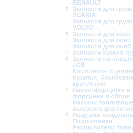
RENAULT
Запчасти для груз
SCANIA
Запчасти для груз
VOLVO
Запчасти для осей
Запчасти для осей
Запчасти для осей
Запчасти КамАЗ г
Запчасти на спецт
JCB
Комплекты сцепле
Крылья, брызговик
крепления
Насос-форсунки и
форсунки в сборе
Насосы топливны
высокого давлени
Подушки воздушн
Подшипники
Распылители топл