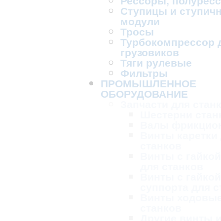
Рессоры, полурес
Ступицы и ступич
модули
Тросы
Турбокомпрессор 
грузовиков
Тяги рулевые
Фильтры
ПРОМЫШЛЕННОЕ
ОБОРУДОВАНИЕ
Запчасти для стан
Шестерни стан
Валы фрикцио
Винты каретки
станков
Винты с гайкой
для станков
Винты с гайкой
суппорта для с
Винты ходовые
станков
Другие винты и