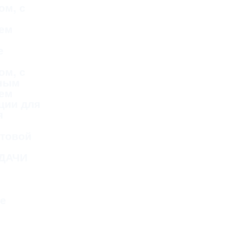
ом, с
ем
е
ом, с
тным
ем
ции для
я
стовой
ДАЧИ
е