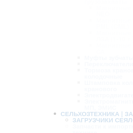
грузозахваты
Магнитные
NEO
Магнитные
PML (CML)
Магнитные
ЛЗА (1-10 т.
Магнитные
СА
Муфты зубчат
Переключател
Тормоза крано
колодочные
Штамповка кол
кранового
Электродвигат
Электромагнит
МП, ЭМИС
СЕЛЬХОЗТЕХНИКА | З
ЗАГРУЗЧИКИ СЕЯЛ
Запчасти к импорт
технике