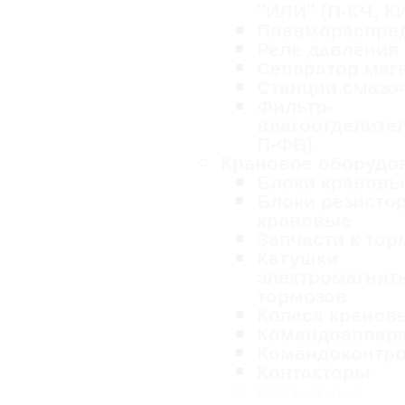
"ИЛИ" (П-КЧ, К
Пневмораспре
Реле давления
Сепаратор маг
Станции смазо
Фильтр-
влагоотделител
П-ФВ)
Крановое оборудо
Блоки крановы
Блоки резисто
крановые
Запчасти к то
Катушки
электромагнит
тормозов
Колеса кранов
Командоаппар
Командоконтр
Контакторы
Магнитные