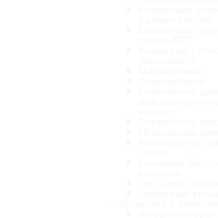
Клеммные заж
размыкателем
Клеммные заж
серии RTP
Концевой стопо
Дин-рейку)
Маркировка
Перегородки
Перемычка для
для измерител
клемм
Перемычка мо
Перемычки ви
Разделитель к
групп
Силовые болт
клеммы
Тестовые ште
Торцевые кры
Оснастка и компл
Амортизаторы