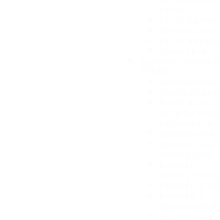
реле
Реле време
Реле контр
Реле напря
Таймеры
Кнопки управл
EMAS
Аварийные
Аксессуар
Блок конта
подсветкой
подсветки
Джойстики
Кнопки без
фиксации
Кнопки
выступаю
Кнопки с к
Кнопки с
фиксацией
Нажимные 