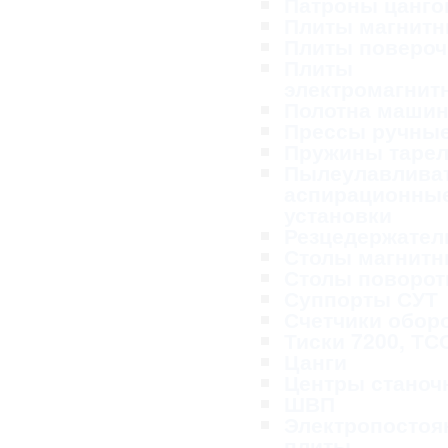
Патроны цанг
Плиты магнит
Плиты поверо
Плиты
электромагнит
Полотна маши
Прессы ручны
Пружины таре
Пылеулавливат
аспирационны
установки
Резцедержател
Столы магнит
Столы поворо
Суппорты СУТ
Счетчики обор
Тиски 7200, ТС
Цанги
Центры станоч
ШВП
Электропосто
плиты