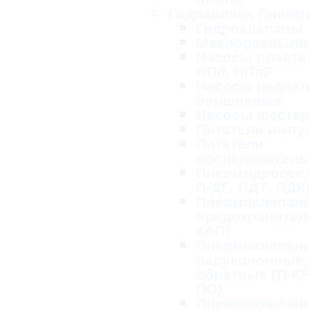
Гидравлика Пневм
Гидроклапаны
Маслораспыли
Насосы пласти
НПл, НПлР
Насосы радиал
поршневые
Насосы шесте
Питатели импу
Питатели
последовател
Пневмодроссел
П-ДГ, ПДТ, ПДК
Пневмоклапан
предохранител
КАП)
Пневмоклапан
редукционные,
обратные (П-КР
ПО)
Пневмоклапан