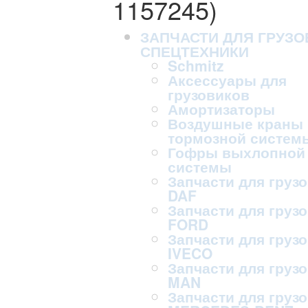
1157245)
ЗАПЧАСТИ ДЛЯ ГРУЗО
СПЕЦТЕХНИКИ
Schmitz
Аксессуары для
грузовиков
Амортизаторы
Воздушные краны
тормозной систем
Гофры выхлопной
системы
Запчасти для груз
DAF
Запчасти для груз
FORD
Запчасти для груз
IVECO
Запчасти для груз
MAN
Запчасти для груз