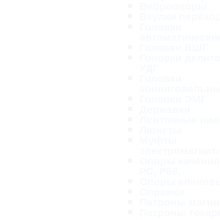
Виброопоры
Втулки перехо
Головки
автоматически
Головки ВШГ
Головки делит
УДГ
Головки
хонинговальн
Головки ЭМГ
Державки
Ленточные пи
Люнеты
Муфты
электромагнит
Опоры качения
РС, Р88,
Опоры клинов
Оправки
Патроны магн
Патроны тока