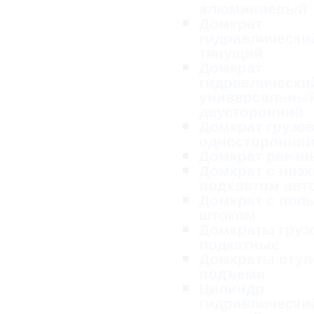
алюминиевый
Домкрат
гидравлически
тянущий
Домкрат
гидравлически
универсальны
двусторонний
Домкрат грузо
односторонни
Домкрат реечн
Домкрат с низ
подхватом ав
Домкрат с пол
штоком
Домкраты груз
подкатные
Домкраты ступ
подъема
Цилиндр
гидравлически