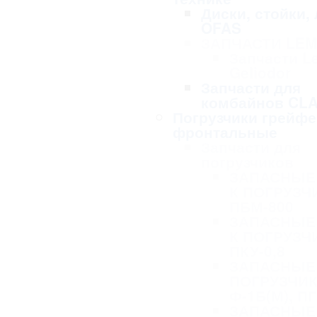
Диски, стойки,
OFAS
ЗАПЧАСТИ LE
Запчасти L
Geliodor
Запчасти для
комбайнов CL
Погрузчики грейф
фронтальные
Запчасти для
погрузчиков
ЗАПАСНЫЕ
К ПОГРУЗЧ
ПБМ-800
ЗАПАСНЫЕ
К ПОГРУЗЧ
ПКУ-0,8
ЗАПАСНЫЕ 
ПОГРУЗЧИК
Ф-1Б(М), ПГ
ЗАПАСНЫЕ