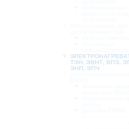
устройства
Совмещенные
правильно-по
устройства
Оборудование для 
регенерации СОЖ
Рефрактометр
Скиммеры
(маслосборник
ЭЛЕКТРОНАГРЕВА
ТЭН, ЭВНТ, ВПЭ, Э
ЭНП, ЭПЧ
Электрооборудова
EMAS
Автоматы защ
двигателя EMA
Выключатели 
лифта
Датчики EMAS
Измерительны
приборы и рел
Переключа