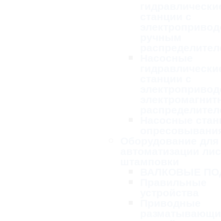
гидравлически
станции с
электропривод
ручным
распределител
Насосные
гидравлически
станции с
электропривод
электромагни
распределител
Насосные стан
опресовывани
Оборудование для
автоматизации ли
штамповки
ВАЛКОВЫЕ ПО
Правильные
устройства
Приводные
разматывающи