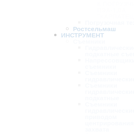
К ПОГРУЗЧ
ПЭА-1,0А
"КАРПАТЕЦ
Погрузочная те
Ростсельмаш
ИНСТРУМЕНТ
Съемники
Гидравлически
подкатные съе
Напрессовщик
съемники
Съемники
гидравлически
Съемники
гидравлически
подкатные
Съемники
гидравлически
приводом
центрирования
захвата