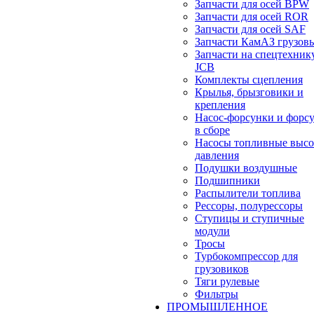
Запчасти для осей BPW
Запчасти для осей ROR
Запчасти для осей SAF
Запчасти КамАЗ грузов
Запчасти на спецтехник
JCB
Комплекты сцепления
Крылья, брызговики и
крепления
Насос-форсунки и форс
в сборе
Насосы топливные высо
давления
Подушки воздушные
Подшипники
Распылители топлива
Рессоры, полурессоры
Ступицы и ступичные
модули
Тросы
Турбокомпрессор для
грузовиков
Тяги рулевые
Фильтры
ПРОМЫШЛЕННОЕ