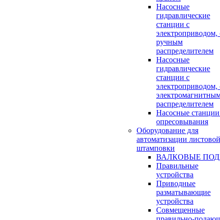
Насосные
гидравлические
станции с
электроприводом, 
ручным
распределителем
Насосные
гидравлические
станции с
электроприводом, 
электромагнитны
распределителем
Насосные станции
опресовывания
Оборудование для
автоматизации листово
штамповки
ВАЛКОВЫЕ ПОД
Правильные
устройства
Приводные
разматывающие
устройства
Совмещенные
правильно-подаю