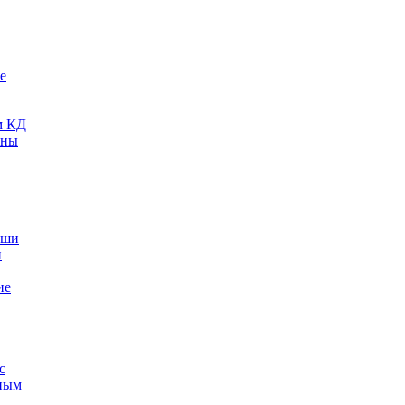
е
м КД
оны
ыши
и
ие
с
ным