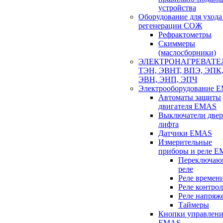
устройства
Оборудование для ухода
регенерации СОЖ
Рефрактометры
Скиммеры
(маслосборники)
ЭЛЕКТРОНАГРЕВАТЕ
ТЭН, ЭВНТ, ВПЭ, ЭПК
ЭВН, ЭНП, ЭПЧ
Электрооборудование 
Автоматы защиты
двигателя EMAS
Выключатели двер
лифта
Датчики EMAS
Измерительные
приборы и реле 
Переключаю
реле
Реле времен
Реле контрол
Реле напряж
Таймеры
Кнопки управлени
EMAS