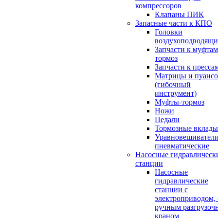
компрессоров
Клапаны ПИК
Запасные части к КПО
Головки
воздухоподводящи
Запчасти к муфтам
тормоз
Запчасти к пресса
Матрицы и пуанс
(гибочный
инструмент)
Муфты-тормоз
Ножи
Педали
Тормозные вклад
Уравновешивател
пневматические
Насосные гидравлическ
станции
Насосные
гидравлические
станции с
электроприводом, 
ручным разгрузоч
краном