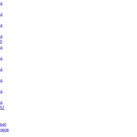
ка
ка
ка
ка
0
ка
ка
ка
ка
ка
ка
82
ные
нков