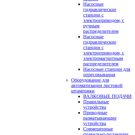
Насосные
гидравлические
станции с
электроприводом, с
ручным
распределителем
Насосные
гидравлические
станции с
электроприводом, с
электромагнитным
распределителем
Насосные станции для
опресовывания
Оборудование для
автоматизации листовой
штамповки
ВАЛКОВЫЕ ПОДАЧИ
Правильные
устройства
Приводные
разматывающие
устройства
Совмещенные
правильно-подающие