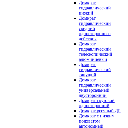
Домкрат
гидравлический
низкий
Домкрат
гидравлический
средний
одностороннего
действия
Домкрат
гидравлический
телескопический
алюминиевый
Домкрат
гидравлический
тянущий
Домкрат
гидравлический
универсальный
двусторонний
Домкрат грузовой
односторонний
Домкрат реечный ДР
Домкрат с низким
подхватом
автономный