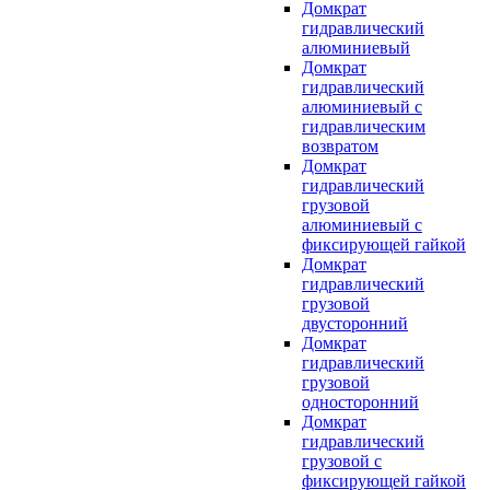
Домкрат
гидравлический
алюминиевый
Домкрат
гидравлический
алюминиевый с
гидравлическим
возвратом
Домкрат
гидравлический
грузовой
алюминиевый с
фиксирующей гайкой
Домкрат
гидравлический
грузовой
двусторонний
Домкрат
гидравлический
грузовой
односторонний
Домкрат
гидравлический
грузовой с
фиксирующей гайкой