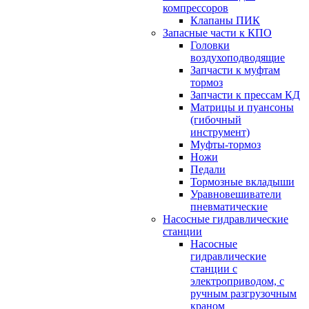
компрессоров
Клапаны ПИК
Запасные части к КПО
Головки
воздухоподводящие
Запчасти к муфтам
тормоз
Запчасти к прессам КД
Матрицы и пуансоны
(гибочный
инструмент)
Муфты-тормоз
Ножи
Педали
Тормозные вкладыши
Уравновешиватели
пневматические
Насосные гидравлические
станции
Насосные
гидравлические
станции с
электроприводом, с
ручным разгрузочным
краном