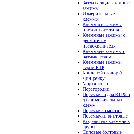
Заземляющие клемные
зажимы
Измерительные
клеммы
Клеммные зажимы
пружинного типа
Клеммные зажимы с
держателем
предохранителя
Клеммные зажимы с
размыкателем
Клеммные зажимы
серии RTP
Концевой стопор (на
Дин-рейку)
Маркировка
Перегородки
Перемычка для RTP6 и
для измерительных
клемм
Перемычка мостик
Перемычки винтовые
Разделитель клеммных
групп
Силовые болтовые