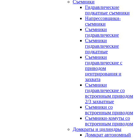
Съемники
Гидравлические
подкатные съемники
Напрессовщики-
съемники
Съемники
гидравлические
Съемники
гидравлические
подкатные
Съемники
гидравлические с
приводом
центрирования и
захвата
Съемники
гидравлические со
встроенным приводом
2/3 захватные
Съемники со
встроенным приводом
Съемники-хомуты со
встроенным приводом
Домкраты и цилиндры
Домкрат автономный