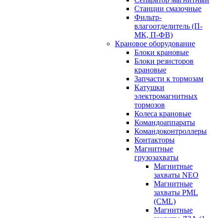
Станции смазочные
Фильтр-
влагоотделитель (П-
МК, П-ФВ)
Крановое оборудование
Блоки крановые
Блоки резисторов
крановые
Запчасти к тормозам
Катушки
электромагнитных
тормозов
Колеса крановые
Командоаппараты
Командоконтроллеры
Контакторы
Магнитные
грузозахваты
Магнитные
захваты NEO
Магнитные
захваты PML
(CML)
Магнитные