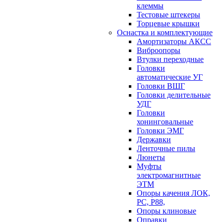
клеммы
Тестовые штекеры
Торцевые крышки
Оснастка и комплектующие
Амортизаторы АКСС
Виброопоры
Втулки переходные
Головки
автоматические УГ
Головки ВШГ
Головки делительные
УДГ
Головки
хонинговальные
Головки ЭМГ
Державки
Ленточные пилы
Люнеты
Муфты
электромагнитные
ЭТМ
Опоры качения ЛОК,
РС, Р88,
Опоры клиновые
Оправки