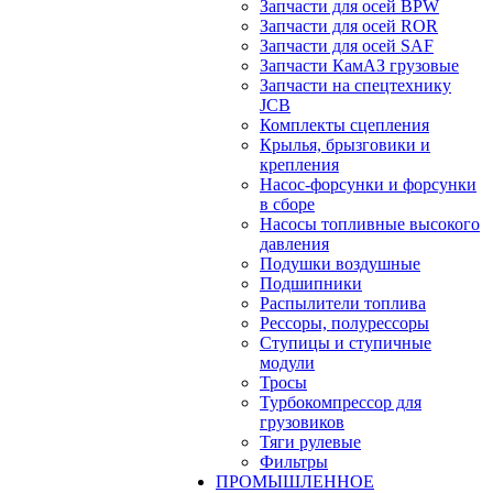
Запчасти для осей BPW
Запчасти для осей ROR
Запчасти для осей SAF
Запчасти КамАЗ грузовые
Запчасти на спецтехнику
JCB
Комплекты сцепления
Крылья, брызговики и
крепления
Насос-форсунки и форсунки
в сборе
Насосы топливные высокого
давления
Подушки воздушные
Подшипники
Распылители топлива
Рессоры, полурессоры
Ступицы и ступичные
модули
Тросы
Турбокомпрессор для
грузовиков
Тяги рулевые
Фильтры
ПРОМЫШЛЕННОЕ