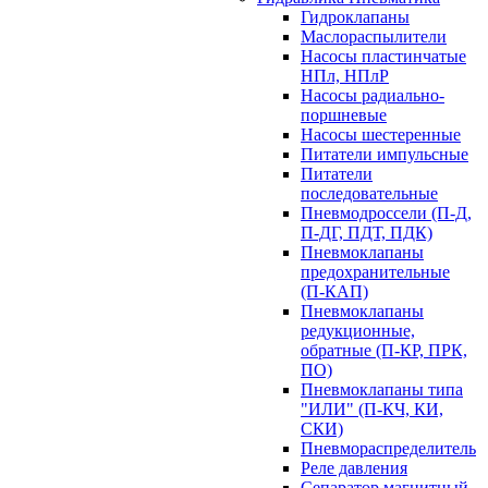
Гидроклапаны
Маслораспылители
Насосы пластинчатые
НПл, НПлР
Насосы радиально-
поршневые
Насосы шестеренные
Питатели импульсные
Питатели
последовательные
Пневмодроссели (П-Д,
П-ДГ, ПДТ, ПДК)
Пневмоклапаны
предохранительные
(П-КАП)
Пневмоклапаны
редукционные,
обратные (П-КР, ПРК,
ПО)
Пневмоклапаны типа
"ИЛИ" (П-КЧ, КИ,
СКИ)
Пневмораспределитель
Реле давления
Сепаратор магнитный